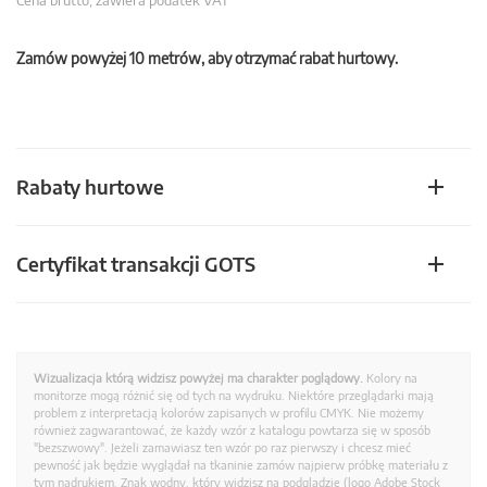
Cena brutto, zawiera podatek VAT
Zamów powyżej 10 metrów, aby otrzymać rabat hurtowy.
Rabaty hurtowe
Certyfikat transakcji GOTS
Wizualizacja którą widzisz powyżej ma charakter poglądowy.
Kolory na
monitorze mogą różnić się od tych na wydruku. Niektóre przeglądarki mają
problem z interpretacją kolorów zapisanych w profilu CMYK. Nie możemy
również zagwarantować, że każdy wzór z katalogu powtarza się w sposób
"bezszwowy". Jeżeli zamawiasz ten wzór po raz pierwszy i chcesz mieć
pewność jak będzie wyglądał na tkaninie zamów najpierw próbkę materiału z
tym nadrukiem. Znak wodny, który widzisz na podglądzie (logo Adobe Stock