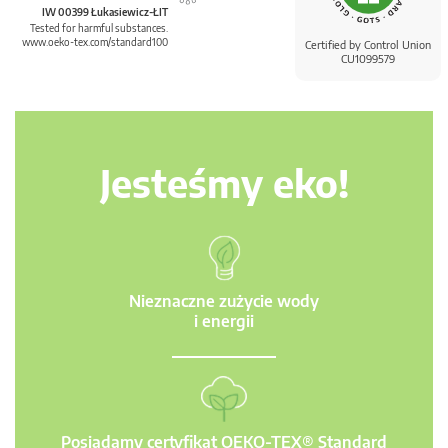
IW 00399 Łukasiewicz-ŁIT
Tested for harmful substances.
www.oeko-tex.com/standard100
Certified by Control Union
CU1099579
Jesteśmy eko!
Nieznaczne zużycie wody
i energii
Posiadamy certyfikat OEKO-TEX® Standard