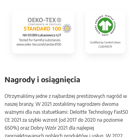
IW 00399 Łukasiewicz-ŁIT
Tested for harmful substances.
Certified by Control Union
www.oeko-tex.com/standard100
CU1099579
Nagrody i osiągnięcia
Otrzymaliśmy jedne z najbardziej prestiżowych nagród w
naszej branży. W 2021 zostaliśmy nagrodzeni dwoma
ważnymi dla nas statuetkami: Deloitte Technology Fast50
CE 2021 za szybki wzrost (od 2017 do 2020 na poziomie
650%) oraz Dobry Wzór 2021 dla najlepiej
zaprojektowanych polskich produktów i usług. W 2022