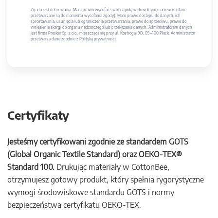
Zgoda jest dobrowolna. Mam prawo wycofać swoją zgodę w dowolnym momencie (dane
przetwarzane są do momentu wycofania zgody). Mam prawo dostępu do danych, ich
sprostowania, usunięcia lub ograniczenia przetwarzania, prawo do sprzeciwu, prawo do
wniesienia skargi do organu nadzorczego lub przekazania danych. Administratorem danych
jest firma Prosker Sp. z o.o., mieszcząca się przy ul. Kostrogaj 9D, 09-400 Płock. Administrator
przetwarza dane zgodnie z Polityką prywatności.
Certyfikaty
Jesteśmy certyfikowani zgodnie ze standardem GOTS
(Global Organic Textile Standard) oraz OEKO-TEX®
Standard 100.
Drukując materiały w CottonBee,
otrzymujesz gotowy produkt, który spełnia rygorystyczne
wymogi środowiskowe standardu GOTS i normy
bezpieczeństwa certyfikatu OEKO-TEX.