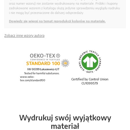
oraz numer wzoru) nie zostanie wydrukowany na materiale. Próbki i kupony
zadrukowane wzorem z katalogu służą jedynie sprawdzeniu wyglądu nadruku
i nie mogą być przeznaczone do dalszej odsprzedaży.
Dowiedz się więcej na temat reprodukcji kolorów na materiale.
Zobacz inne wzory autora
IW 00399 Łukasiewicz-ŁIT
Tested for harmful substances.
www.oeko-
Certified by Control Union
tex.com/standard100
CU1099579
Wydrukuj swój wyjątkowy
materiał