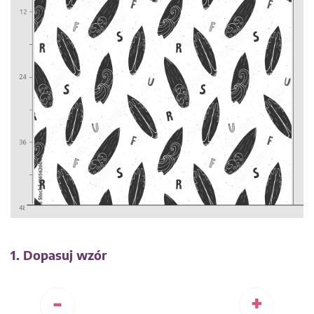
1. Dopasuj wzór
-
+