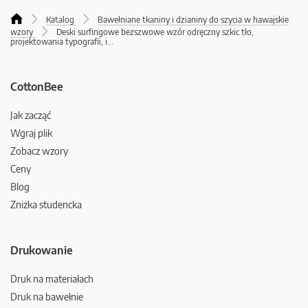
Katalog
Bawełniane tkaniny i dzianiny do szycia w hawajskie
wzory
Deski surfingowe bezszwowe wzór odręczny szkic tło,
projektowania typografii, i
...
CottonBee
Jak zacząć
Wgraj plik
Zobacz wzory
Ceny
Blog
Zniżka studencka
Drukowanie
Druk na materiałach
Druk na bawełnie