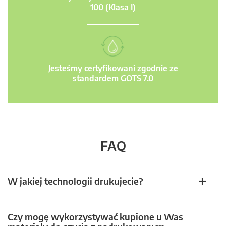
100 (Klasa I)
Jesteśmy certyfikowani zgodnie ze
standardem GOTS 7.0
FAQ
W jakiej technologii drukujecie?
Czy mogę wykorzystywać kupione u Was