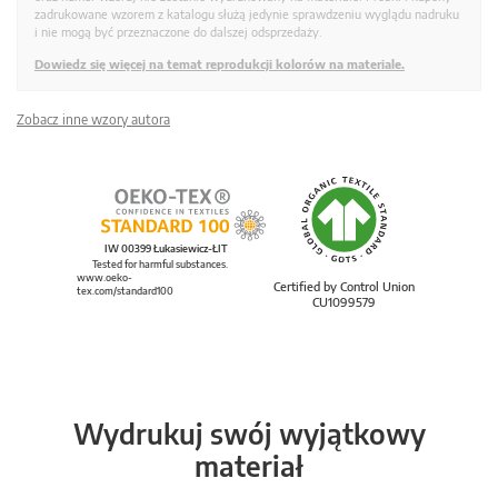
zadrukowane wzorem z katalogu służą jedynie sprawdzeniu wyglądu nadruku
i nie mogą być przeznaczone do dalszej odsprzedaży.
Dowiedz się więcej na temat reprodukcji kolorów na materiale.
Zobacz inne wzory autora
IW 00399 Łukasiewicz-ŁIT
Tested for harmful substances.
www.oeko-
Certified by Control Union
tex.com/standard100
CU1099579
Wydrukuj swój wyjątkowy
materiał