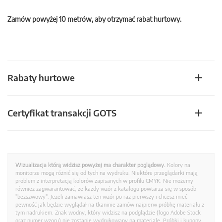
Zamów powyżej 10 metrów, aby otrzymać rabat hurtowy.
Rabaty hurtowe
Certyfikat transakcji GOTS
Wizualizacja którą widzisz powyżej ma charakter poglądowy.
Kolory na
monitorze mogą różnić się od tych na wydruku. Niektóre przeglądarki mają
problem z interpretacją kolorów zapisanych w profilu CMYK. Nie możemy
również zagwarantować, że każdy wzór z katalogu powtarza się w sposób
"bezszwowy". Jeżeli zamawiasz ten wzór po raz pierwszy i chcesz mieć
pewność jak będzie wyglądał na tkaninie zamów najpierw próbkę materiału z
tym nadrukiem. Znak wodny, który widzisz na podglądzie (logo Adobe Stock
oraz numer wzoru) nie zostanie wydrukowany na materiale. Próbki i kupony