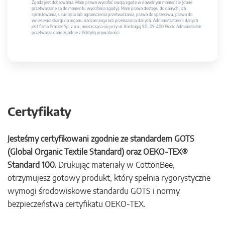
Zgoda jest dobrowolna. Mam prawo wycofać swoją zgodę w dowolnym momencie (dane
przetwarzane są do momentu wycofania zgody). Mam prawo dostępu do danych, ich
sprostowania, usunięcia lub ograniczenia przetwarzania, prawo do sprzeciwu, prawo do
wniesienia skargi do organu nadzorczego lub przekazania danych. Administratorem danych
jest firma Prosker Sp. z o.o., mieszcząca się przy ul. Kostrogaj 9D, 09-400 Płock. Administrator
przetwarza dane zgodnie z Polityką prywatności.
Certyfikaty
Jesteśmy certyfikowani zgodnie ze standardem GOTS
(Global Organic Textile Standard) oraz OEKO-TEX®
Standard 100.
Drukując materiały w CottonBee,
otrzymujesz gotowy produkt, który spełnia rygorystyczne
wymogi środowiskowe standardu GOTS i normy
bezpieczeństwa certyfikatu OEKO-TEX.