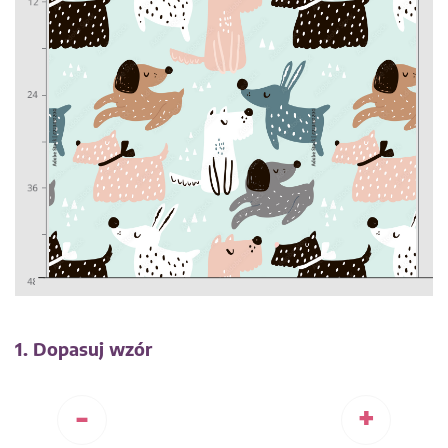
1. Dopasuj wzór
-
+