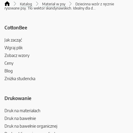
Katalog
Materiał w psy
Dziecinna wzór z ręcznie
rysowane psy. Tło wektor skandynawskich. Idealny dla d
...
CottonBee
Jak zacząć
Wgraj plik
Zobacz wzory
Ceny
Blog
Zniżka studencka
Drukowanie
Druk na materiałach
Druk na bawełnie
Druk na bawełnie organicznej