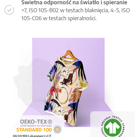
Świetna odporność na światło i spieranie
>7, ISO 105-B02 w testach blaknięcia, 4-5, ISO
105-C06 w testach spieralności.
IW 00399 Łukasiewicz-ŁIT