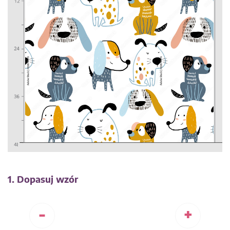
1. Dopasuj wzór
-
+