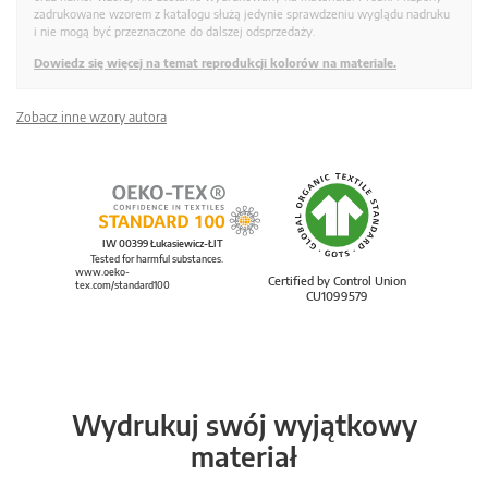
zadrukowane wzorem z katalogu służą jedynie sprawdzeniu wyglądu nadruku
i nie mogą być przeznaczone do dalszej odsprzedaży.
Dowiedz się więcej na temat reprodukcji kolorów na materiale.
Zobacz inne wzory autora
IW 00399 Łukasiewicz-ŁIT
Tested for harmful substances.
www.oeko-
Certified by Control Union
tex.com/standard100
CU1099579
Wydrukuj swój wyjątkowy
materiał