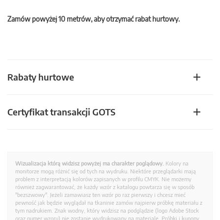
Zamów powyżej 10 metrów, aby otrzymać rabat hurtowy.
Rabaty hurtowe
Certyfikat transakcji GOTS
Wizualizacja którą widzisz powyżej ma charakter poglądowy.
Kolory na
monitorze mogą różnić się od tych na wydruku. Niektóre przeglądarki mają
problem z interpretacją kolorów zapisanych w profilu CMYK. Nie możemy
również zagwarantować, że każdy wzór z katalogu powtarza się w sposób
"bezszwowy". Jeżeli zamawiasz ten wzór po raz pierwszy i chcesz mieć
pewność jak będzie wyglądał na tkaninie zamów najpierw próbkę materiału z
tym nadrukiem. Znak wodny, który widzisz na podglądzie (logo Adobe Stock
oraz numer wzoru) nie zostanie wydrukowany na materiale. Próbki i kupony