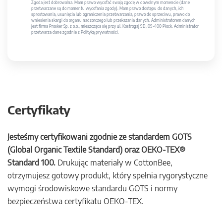
Zgoda jest dobrowolna. Mam prawo wycofać swoją zgodę w dowolnym momencie (dane
przetwarzane są do momentu wycofania zgody). Mam prawo dostępu do danych, ich
sprostowania, usunięcia lub ograniczenia przetwarzania, prawo do sprzeciwu, prawo do
wniesienia skargi do organu nadzorczego lub przekazania danych. Administratorem danych
jest firma Prosker Sp. z o.o., mieszcząca się przy ul. Kostrogaj 9D, 09-400 Płock. Administrator
przetwarza dane zgodnie z Polityką prywatności.
Certyfikaty
Jesteśmy certyfikowani zgodnie ze standardem GOTS
(Global Organic Textile Standard) oraz OEKO-TEX®
Standard 100.
Drukując materiały w CottonBee,
otrzymujesz gotowy produkt, który spełnia rygorystyczne
wymogi środowiskowe standardu GOTS i normy
bezpieczeństwa certyfikatu OEKO-TEX.