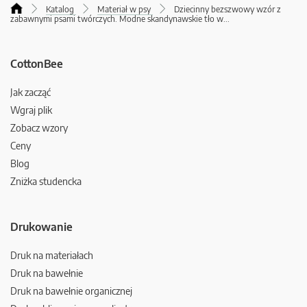
Katalog
Materiał w psy
Dziecinny bezszwowy wzór z
zabawnymi psami twórczych. Modne skandynawskie tło w
...
CottonBee
Jak zacząć
Wgraj plik
Zobacz wzory
Ceny
Blog
Zniżka studencka
Drukowanie
Druk na materiałach
Druk na bawełnie
Druk na bawełnie organicznej