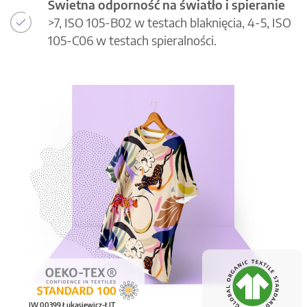
Świetna odporność na światło i spieranie
>7, ISO 105-B02 w testach blaknięcia, 4-5, ISO
105-C06 w testach spieralności.
IW 00399 Łukasiewicz-ŁIT