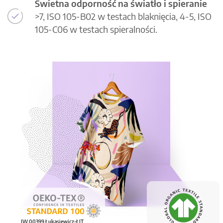
Świetna odporność na światło i spieranie
>7, ISO 105-B02 w testach blaknięcia, 4-5, ISO
105-C06 w testach spieralności.
IW 00399 Łukasiewicz-ŁIT