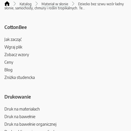
Katalog
Materiał w słonie
Dziecko bez szwu wzór ładny
słonie, samochody, chmury i roślin tropikalnych. Te
...
CottonBee
Jak zacząć
Wgraj plik
Zobacz wzory
Ceny
Blog
Zniżka studencka
Drukowanie
Druk na materiałach
Druk na bawełnie
Druk na bawełnie organicznej