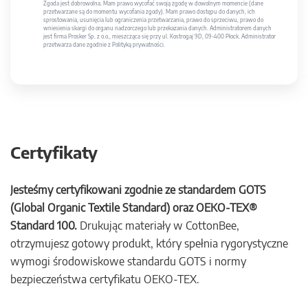
Zgoda jest dobrowolna. Mam prawo wycofać swoją zgodę w dowolnym momencie (dane
przetwarzane są do momentu wycofania zgody). Mam prawo dostępu do danych, ich
sprostowania, usunięcia lub ograniczenia przetwarzania, prawo do sprzeciwu, prawo do
wniesienia skargi do organu nadzorczego lub przekazania danych. Administratorem danych
jest firma Prosker Sp. z o.o., mieszcząca się przy ul. Kostrogaj 9D, 09-400 Płock. Administrator
przetwarza dane zgodnie z Polityką prywatności.
Certyfikaty
Jesteśmy certyfikowani zgodnie ze standardem GOTS
(Global Organic Textile Standard) oraz OEKO-TEX®
Standard 100.
Drukując materiały w CottonBee,
otrzymujesz gotowy produkt, który spełnia rygorystyczne
wymogi środowiskowe standardu GOTS i normy
bezpieczeństwa certyfikatu OEKO-TEX.