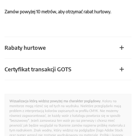
Zamów powyżej 10 metrów, aby otrzymać rabat hurtowy.
Rabaty hurtowe
Certyfikat transakcji GOTS
Wizualizacja którą widzisz powyżej ma charakter poglądowy.
Kolory na
monitorze mogą różnić się od tych na wydruku. Niektóre przeglądarki mają
problem z interpretacją kolorów zapisanych w profilu CMYK. Nie możemy
również zagwarantować, że każdy wzór z katalogu powtarza się w sposób
"bezszwowy". Jeżeli zamawiasz ten wzór po raz pierwszy i chcesz mieć
pewność jak będzie wyglądał na tkaninie zamów najpierw próbkę materiału z
tym nadrukiem. Znak wodny, który widzisz na podglądzie (logo Adobe Stock
oraz numer wzoru) nie zostanie wydrukowany na materiale. Próbki i kupony