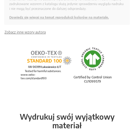
zadrukowane wzorem z katalogu służą jedynie sprawdzeniu wyglądu nadruku
i nie mogą być przeznaczone do dalszej odsprzedaży.
Dowiedz się więcej na temat reprodukcji kolorów na materiale.
Zobacz inne wzory autora
IW 00399 Łukasiewicz-ŁIT
Tested for harmful substances.
www.oeko-
Certified by Control Union
tex.com/standard100
CU1099579
Wydrukuj swój wyjątkowy
materiał