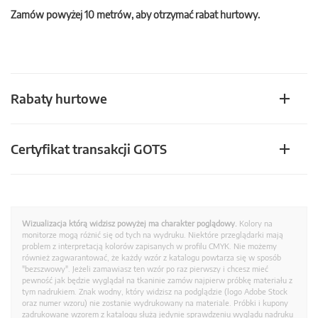
Zamów powyżej 10 metrów, aby otrzymać rabat hurtowy.
Rabaty hurtowe
Certyfikat transakcji GOTS
Wizualizacja którą widzisz powyżej ma charakter poglądowy.
Kolory na
monitorze mogą różnić się od tych na wydruku. Niektóre przeglądarki mają
problem z interpretacją kolorów zapisanych w profilu CMYK. Nie możemy
również zagwarantować, że każdy wzór z katalogu powtarza się w sposób
"bezszwowy". Jeżeli zamawiasz ten wzór po raz pierwszy i chcesz mieć
pewność jak będzie wyglądał na tkaninie zamów najpierw próbkę materiału z
tym nadrukiem. Znak wodny, który widzisz na podglądzie (logo Adobe Stock
oraz numer wzoru) nie zostanie wydrukowany na materiale. Próbki i kupony
zadrukowane wzorem z katalogu służą jedynie sprawdzeniu wyglądu nadruku