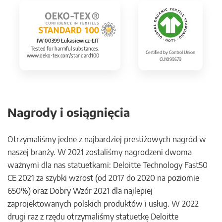
IW 00399 Łukasiewicz-ŁIT
Tested for harmful substances.
Certified by Control Union
www.oeko-tex.com/standard100
CU1099579
Nagrody i osiągnięcia
Otrzymaliśmy jedne z najbardziej prestiżowych nagród w
naszej branży. W 2021 zostaliśmy nagrodzeni dwoma
ważnymi dla nas statuetkami: Deloitte Technology Fast50
CE 2021 za szybki wzrost (od 2017 do 2020 na poziomie
650%) oraz Dobry Wzór 2021 dla najlepiej
zaprojektowanych polskich produktów i usług. W 2022
drugi raz z rzędu otrzymaliśmy statuetkę Deloitte