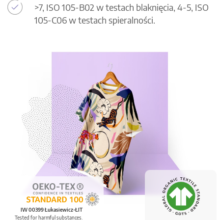
>7, ISO 105-B02 w testach blaknięcia, 4-5, ISO
105-C06 w testach spieralności.
IW 00399 Łukasiewicz-ŁIT
Tested for harmful substances.