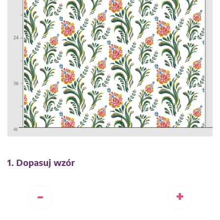
1. Dopasuj wzór
-
+