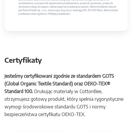
sprostowania, usunięcia lub ograniczenia przetwarzania, prawo do sprzeciwu, prawo do
wniesienia skargi do organu nadzorczego lub przekazania danych. Administratorem danych
jest firma Prosker Sp. z o.o., mieszcząca się przy ul. Kostrogaj 9D, 09-400 Płock. Administrator
przetwarza dane zgodnie z Polityką prywatności.
Certyfikaty
Jesteśmy certyfikowani zgodnie ze standardem GOTS
(Global Organic Textile Standard) oraz OEKO-TEX®
Standard 100.
Drukując materiały w CottonBee,
otrzymujesz gotowy produkt, który spełnia rygorystyczne
wymogi środowiskowe standardu GOTS i normy
bezpieczeństwa certyfikatu OEKO-TEX.