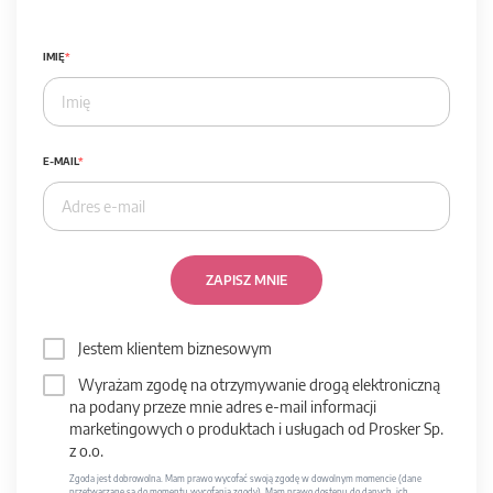
IMIĘ
E-MAIL
ZAPISZ MNIE
Jestem klientem biznesowym
Wyrażam zgodę na otrzymywanie drogą elektroniczną
na podany przeze mnie adres e-mail informacji
marketingowych o produktach i usługach od Prosker Sp.
z o.o.
Zgoda jest dobrowolna. Mam prawo wycofać swoją zgodę w dowolnym momencie (dane
przetwarzane są do momentu wycofania zgody). Mam prawo dostępu do danych, ich