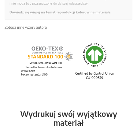
i nie mogą być przeznaczone do dalszej odsprzedaży.
Dowiedz się więcej na temat reprodukcji kolorów na materiale.
Zobacz inne wzory autora
IW 00399 Łukasiewicz-ŁIT
Tested for harmful substances.
www.oeko-
Certified by Control Union
tex.com/standard100
CU1099579
Wydrukuj swój wyjątkowy
materiał