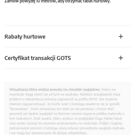
Zamów powyżej 10 metrów, aby otrzymać rabat hurtowy.
Rabaty hurtowe
Certyfikat transakcji GOTS
Wizualizacja którą widzisz powyżej ma charakter poglądowy.
Kolory na
monitorze mogą różnić się od tych na wydruku. Niektóre przeglądarki mają
problem z interpretacją kolorów zapisanych w profilu CMYK. Nie możemy
również zagwarantować, że każdy wzór z katalogu powtarza się w sposób
"bezszwowy". Jeżeli zamawiasz ten wzór po raz pierwszy i chcesz mieć
pewność jak będzie wyglądał na tkaninie zamów najpierw próbkę materiału z
tym nadrukiem. Znak wodny, który widzisz na podglądzie (logo Adobe Stock
oraz numer wzoru) nie zostanie wydrukowany na materiale. Próbki i kupony
zadrukowane wzorem z katalogu służą jedynie sprawdzeniu wyglądu nadruku
i nie mogą być przeznaczone do dalszej odsprzedaży.