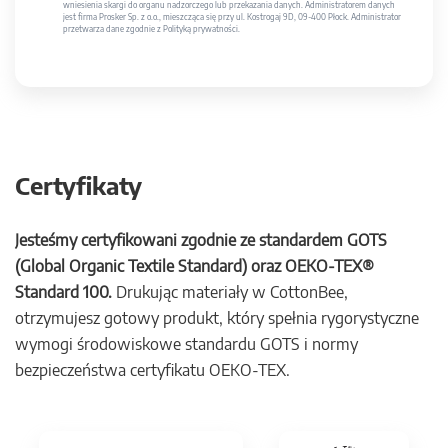
wniesienia skargi do organu nadzorczego lub przekazania danych. Administratorem danych
jest firma Prosker Sp. z o.o., mieszcząca się przy ul. Kostrogaj 9D, 09-400 Płock. Administrator
przetwarza dane zgodnie z Polityką prywatności.
Certyfikaty
Jesteśmy certyfikowani zgodnie ze standardem GOTS
(Global Organic Textile Standard) oraz OEKO-TEX®
Standard 100.
Drukując materiały w CottonBee,
otrzymujesz gotowy produkt, który spełnia rygorystyczne
wymogi środowiskowe standardu GOTS i normy
bezpieczeństwa certyfikatu OEKO-TEX.