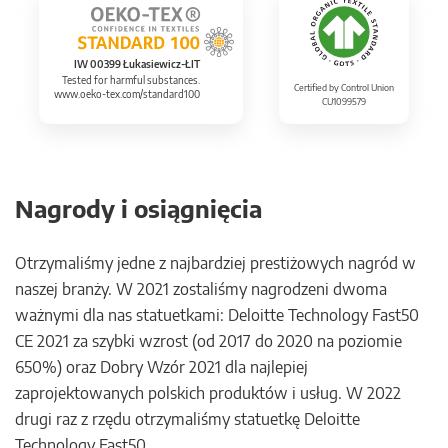
IW 00399 Łukasiewicz-ŁIT
Tested for harmful substances.
Certified by Control Union
www.oeko-tex.com/standard100
CU1099579
Nagrody i osiągnięcia
Otrzymaliśmy jedne z najbardziej prestiżowych nagród w
naszej branży. W 2021 zostaliśmy nagrodzeni dwoma
ważnymi dla nas statuetkami: Deloitte Technology Fast50
CE 2021 za szybki wzrost (od 2017 do 2020 na poziomie
650%) oraz Dobry Wzór 2021 dla najlepiej
zaprojektowanych polskich produktów i usług. W 2022
drugi raz z rzędu otrzymaliśmy statuetkę Deloitte
Technology Fast50.