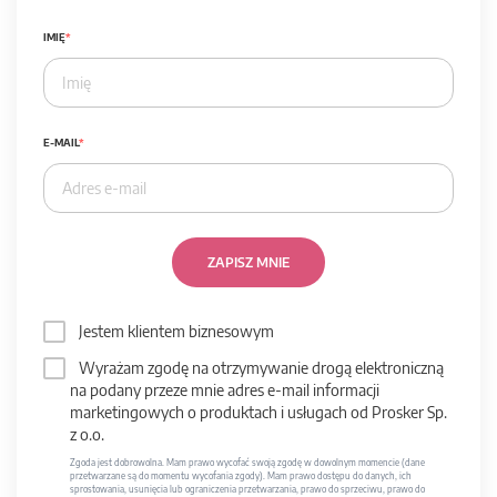
IMIĘ
E-MAIL
ZAPISZ MNIE
Jestem klientem biznesowym
Wyrażam zgodę na otrzymywanie drogą elektroniczną
na podany przeze mnie adres e-mail informacji
marketingowych o produktach i usługach od Prosker Sp.
z o.o.
Zgoda jest dobrowolna. Mam prawo wycofać swoją zgodę w dowolnym momencie (dane
przetwarzane są do momentu wycofania zgody). Mam prawo dostępu do danych, ich
sprostowania, usunięcia lub ograniczenia przetwarzania, prawo do sprzeciwu, prawo do