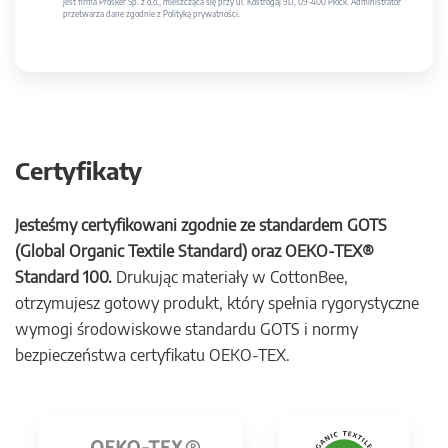
jest firma Prosker Sp. z o.o., mieszcząca się przy ul. Kostrogaj 9D, 09-400 Płock. Administrator
przetwarza dane zgodnie z Polityką prywatności.
Certyfikaty
Jesteśmy certyfikowani zgodnie ze standardem GOTS
(Global Organic Textile Standard) oraz OEKO-TEX®
Standard 100.
Drukując materiały w CottonBee,
otrzymujesz gotowy produkt, który spełnia rygorystyczne
wymogi środowiskowe standardu GOTS i normy
bezpieczeństwa certyfikatu OEKO-TEX.