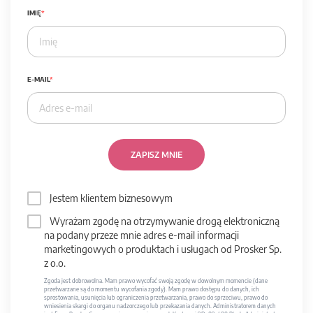
IMIĘ
E-MAIL
ZAPISZ MNIE
Jestem klientem biznesowym
Wyrażam zgodę na otrzymywanie drogą elektroniczną
na podany przeze mnie adres e-mail informacji
marketingowych o produktach i usługach od Prosker Sp.
z o.o.
Zgoda jest dobrowolna. Mam prawo wycofać swoją zgodę w dowolnym momencie (dane
przetwarzane są do momentu wycofania zgody). Mam prawo dostępu do danych, ich
sprostowania, usunięcia lub ograniczenia przetwarzania, prawo do sprzeciwu, prawo do
wniesienia skargi do organu nadzorczego lub przekazania danych. Administratorem danych