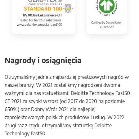
IW 00399 Łukasiewicz-ŁIT
Tested for harmful substances.
Certified by Control Union
www.oeko-tex.com/standard100
CU1099579
Nagrody i osiągnięcia
Otrzymaliśmy jedne z najbardziej prestiżowych nagród w
naszej branży. W 2021 zostaliśmy nagrodzeni dwoma
ważnymi dla nas statuetkami: Deloitte Technology Fast50
CE 2021 za szybki wzrost (od 2017 do 2020 na poziomie
650%) oraz Dobry Wzór 2021 dla najlepiej
zaprojektowanych polskich produktów i usług. W 2022
drugi raz z rzędu otrzymaliśmy statuetkę Deloitte
Technology Fast50.