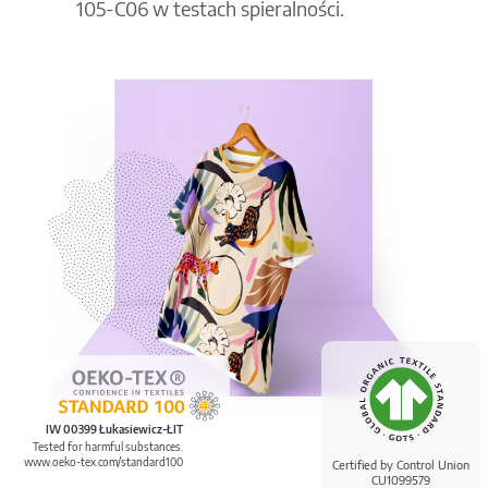
105-C06 w testach spieralności.
IW 00399 Łukasiewicz-ŁIT
Tested for harmful substances.
www.oeko-tex.com/standard100
Certified by Control Union
CU1099579