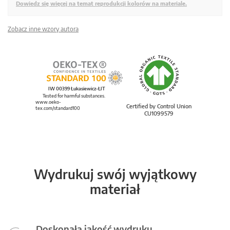
Dowiedz się więcej na temat reprodukcji kolorów na materiale.
Zobacz inne wzory autora
IW 00399 Łukasiewicz-ŁIT
Tested for harmful substances.
www.oeko-
Certified by Control Union
tex.com/standard100
CU1099579
Wydrukuj swój wyjątkowy
materiał
Doskonała jakość wydruku