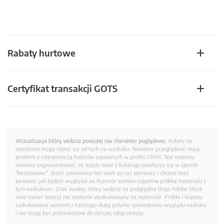
Rabaty hurtowe
Certyfikat transakcji GOTS
Wizualizacja którą widzisz powyżej ma charakter poglądowy.
Kolory na
monitorze mogą różnić się od tych na wydruku. Niektóre przeglądarki mają
problem z interpretacją kolorów zapisanych w profilu CMYK. Nie możemy
również zagwarantować, że każdy wzór z katalogu powtarza się w sposób
"bezszwowy". Jeżeli zamawiasz ten wzór po raz pierwszy i chcesz mieć
pewność jak będzie wyglądał na tkaninie zamów najpierw próbkę materiału z
tym nadrukiem. Znak wodny, który widzisz na podglądzie (logo Adobe Stock
oraz numer wzoru) nie zostanie wydrukowany na materiale. Próbki i kupony
zadrukowane wzorem z katalogu służą jedynie sprawdzeniu wyglądu nadruku
i nie mogą być przeznaczone do dalszej odsprzedaży.