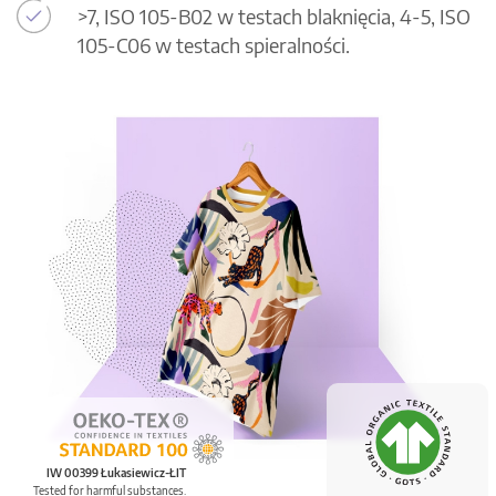
>7, ISO 105-B02 w testach blaknięcia, 4-5, ISO
105-C06 w testach spieralności.
IW 00399 Łukasiewicz-ŁIT
Tested for harmful substances.