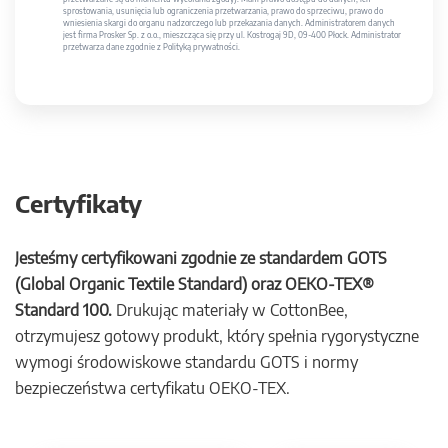
sprostowania, usunięcia lub ograniczenia przetwarzania, prawo do sprzeciwu, prawo do
wniesienia skargi do organu nadzorczego lub przekazania danych. Administratorem danych
jest firma Prosker Sp. z o.o., mieszcząca się przy ul. Kostrogaj 9D, 09-400 Płock. Administrator
przetwarza dane zgodnie z Polityką prywatności.
Certyfikaty
Jesteśmy certyfikowani zgodnie ze standardem GOTS
(Global Organic Textile Standard) oraz OEKO-TEX®
Standard 100.
Drukując materiały w CottonBee,
otrzymujesz gotowy produkt, który spełnia rygorystyczne
wymogi środowiskowe standardu GOTS i normy
bezpieczeństwa certyfikatu OEKO-TEX.