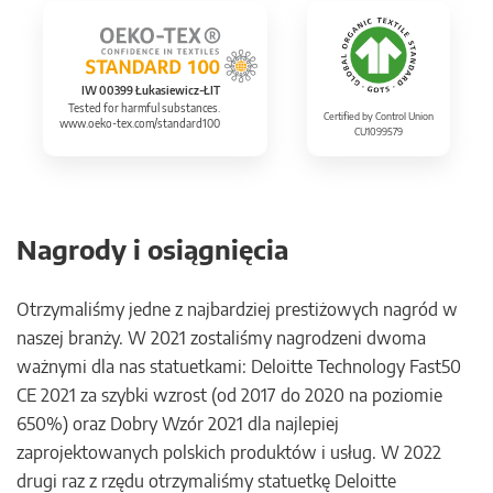
IW 00399 Łukasiewicz-ŁIT
Tested for harmful substances.
Certified by Control Union
www.oeko-tex.com/standard100
CU1099579
Nagrody i osiągnięcia
Otrzymaliśmy jedne z najbardziej prestiżowych nagród w
naszej branży. W 2021 zostaliśmy nagrodzeni dwoma
ważnymi dla nas statuetkami: Deloitte Technology Fast50
CE 2021 za szybki wzrost (od 2017 do 2020 na poziomie
650%) oraz Dobry Wzór 2021 dla najlepiej
zaprojektowanych polskich produktów i usług. W 2022
drugi raz z rzędu otrzymaliśmy statuetkę Deloitte