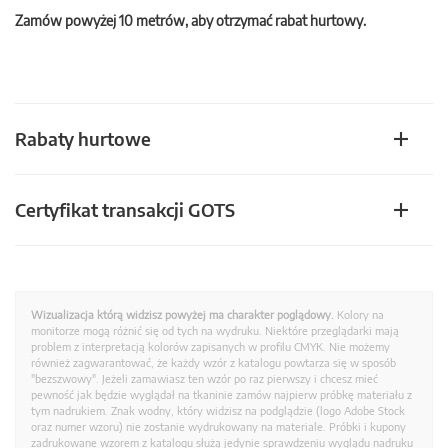
Zamów powyżej 10 metrów, aby otrzymać rabat hurtowy.
Rabaty hurtowe
Certyfikat transakcji GOTS
Wizualizacja którą widzisz powyżej ma charakter poglądowy.
Kolory na
monitorze mogą różnić się od tych na wydruku. Niektóre przeglądarki mają
problem z interpretacją kolorów zapisanych w profilu CMYK. Nie możemy
również zagwarantować, że każdy wzór z katalogu powtarza się w sposób
"bezszwowy". Jeżeli zamawiasz ten wzór po raz pierwszy i chcesz mieć
pewność jak będzie wyglądał na tkaninie zamów najpierw próbkę materiału z
tym nadrukiem. Znak wodny, który widzisz na podglądzie (logo Adobe Stock
oraz numer wzoru) nie zostanie wydrukowany na materiale. Próbki i kupony
zadrukowane wzorem z katalogu służą jedynie sprawdzeniu wyglądu nadruku