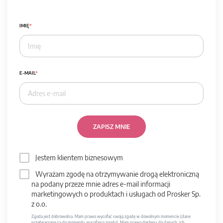
IMIĘ
E-MAIL
ZAPISZ MNIE
Jestem klientem biznesowym
Wyrażam zgodę na otrzymywanie drogą elektroniczną
na podany przeze mnie adres e-mail informacji
marketingowych o produktach i usługach od Prosker Sp.
z o.o.
Zgoda jest dobrowolna. Mam prawo wycofać swoją zgodę w dowolnym momencie (dane
przetwarzane są do momentu wycofania zgody). Mam prawo dostępu do danych, ich