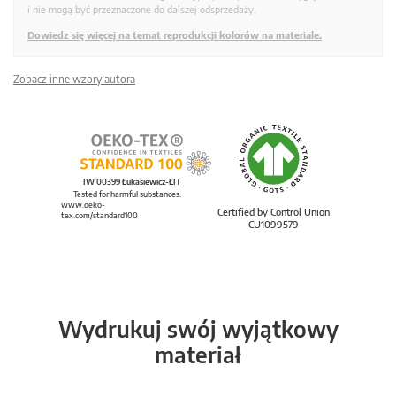
i nie mogą być przeznaczone do dalszej odsprzedaży.
Dowiedz się więcej na temat reprodukcji kolorów na materiale.
Zobacz inne wzory autora
IW 00399 Łukasiewicz-ŁIT
Tested for harmful substances.
www.oeko-
Certified by Control Union
tex.com/standard100
CU1099579
Wydrukuj swój wyjątkowy
materiał