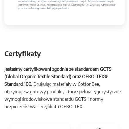
wniesienia skargi do organu nadzorczego lub przekazania danych. Administratorem danych
jest firma Prosker Sp. z o.o., mieszcząca się przy ul. Kostrogaj 9D, 09-400 Płock. Administrator
przetwarza dane zgodnie z Polityką prywatności.
Certyfikaty
Jesteśmy certyfikowani zgodnie ze standardem GOTS
(Global Organic Textile Standard) oraz OEKO-TEX®
Standard 100.
Drukując materiały w CottonBee,
otrzymujesz gotowy produkt, który spełnia rygorystyczne
wymogi środowiskowe standardu GOTS i normy
bezpieczeństwa certyfikatu OEKO-TEX.