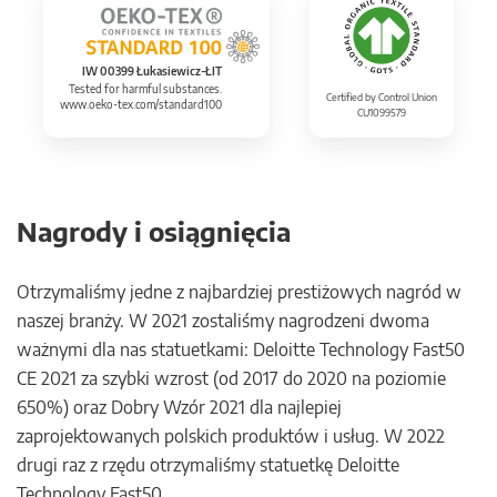
IW 00399 Łukasiewicz-ŁIT
Tested for harmful substances.
Certified by Control Union
www.oeko-tex.com/standard100
CU1099579
Nagrody i osiągnięcia
Otrzymaliśmy jedne z najbardziej prestiżowych nagród w
naszej branży. W 2021 zostaliśmy nagrodzeni dwoma
ważnymi dla nas statuetkami: Deloitte Technology Fast50
CE 2021 za szybki wzrost (od 2017 do 2020 na poziomie
650%) oraz Dobry Wzór 2021 dla najlepiej
zaprojektowanych polskich produktów i usług. W 2022
drugi raz z rzędu otrzymaliśmy statuetkę Deloitte
Technology Fast50.