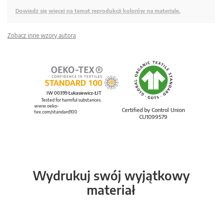
Dowiedz się więcej na temat reprodukcji kolorów na materiale.
Zobacz inne wzory autora
IW 00399 Łukasiewicz-ŁIT
Tested for harmful substances.
www.oeko-
Certified by Control Union
tex.com/standard100
CU1099579
Wydrukuj swój wyjątkowy
materiał