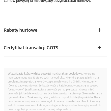
Zamów powyżej 10 metrów, aby otrzymać rabat hurtowy.
Rabaty hurtowe
Certyfikat transakcji GOTS
Wizualizacja którą widzisz powyżej ma charakter poglądowy.
Kolory na
monitorze mogą różnić się od tych na wydruku. Niektóre przeglądarki mają
problem z interpretacją kolorów zapisanych w profilu CMYK. Nie możemy
również zagwarantować, że każdy wzór z katalogu powtarza się w sposób
"bezszwowy". Jeżeli zamawiasz ten wzór po raz pierwszy i chcesz mieć
pewność jak będzie wyglądał na tkaninie zamów najpierw próbkę materiału z
tym nadrukiem. Znak wodny, który widzisz na podglądzie (logo Adobe Stock
oraz numer wzoru) nie zostanie wydrukowany na materiale. Próbki i kupony
zadrukowane wzorem z katalogu służą jedynie sprawdzeniu wyglądu nadruku
i nie mogą być przeznaczone do dalszej odsprzedaży.