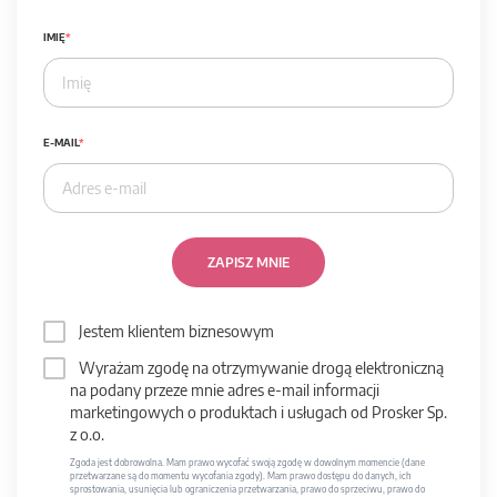
IMIĘ
E-MAIL
ZAPISZ MNIE
Jestem klientem biznesowym
Wyrażam zgodę na otrzymywanie drogą elektroniczną
na podany przeze mnie adres e-mail informacji
marketingowych o produktach i usługach od Prosker Sp.
z o.o.
Zgoda jest dobrowolna. Mam prawo wycofać swoją zgodę w dowolnym momencie (dane
przetwarzane są do momentu wycofania zgody). Mam prawo dostępu do danych, ich
sprostowania, usunięcia lub ograniczenia przetwarzania, prawo do sprzeciwu, prawo do