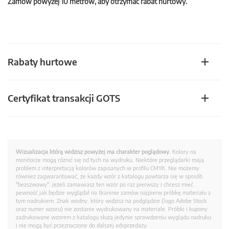
Zamów powyżej 10 metrów, aby otrzymać rabat hurtowy.
Rabaty hurtowe
Certyfikat transakcji GOTS
Wizualizacja którą widzisz powyżej ma charakter poglądowy.
Kolory na
monitorze mogą różnić się od tych na wydruku. Niektóre przeglądarki mają
problem z interpretacją kolorów zapisanych w profilu CMYK. Nie możemy
również zagwarantować, że każdy wzór z katalogu powtarza się w sposób
"bezszwowy". Jeżeli zamawiasz ten wzór po raz pierwszy i chcesz mieć
pewność jak będzie wyglądał na tkaninie zamów najpierw próbkę materiału z
tym nadrukiem. Znak wodny, który widzisz na podglądzie (logo Adobe Stock
oraz numer wzoru) nie zostanie wydrukowany na materiale. Próbki i kupony
zadrukowane wzorem z katalogu służą jedynie sprawdzeniu wyglądu nadruku
i nie mogą być przeznaczone do dalszej odsprzedaży.