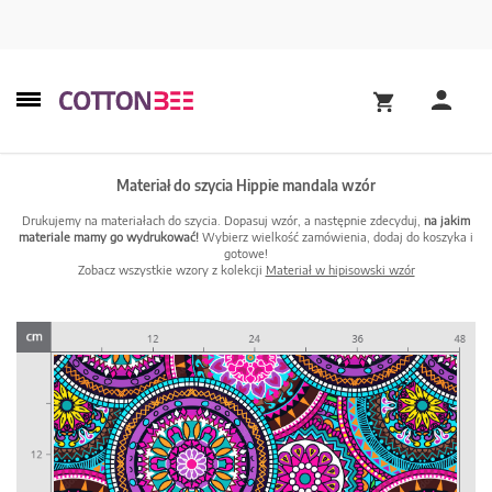
Materiał do szycia Hippie mandala wzór
Drukujemy na materiałach do szycia. Dopasuj wzór, a następnie zdecyduj,
na jakim
materiale mamy go wydrukować!
Wybierz wielkość zamówienia, dodaj do koszyka i
gotowe!
Zobacz wszystkie wzory z kolekcji
Materiał w hipisowski wzór