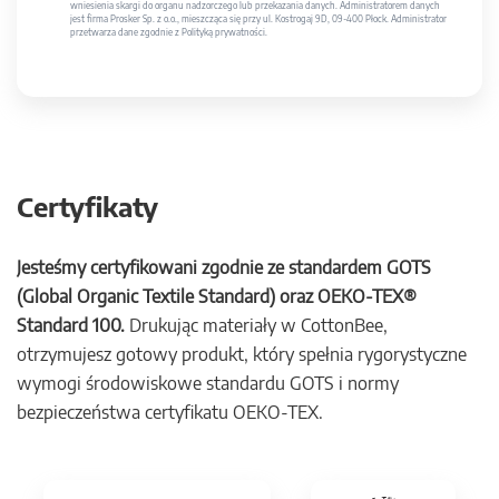
wniesienia skargi do organu nadzorczego lub przekazania danych. Administratorem danych
jest firma Prosker Sp. z o.o., mieszcząca się przy ul. Kostrogaj 9D, 09-400 Płock. Administrator
przetwarza dane zgodnie z Polityką prywatności.
Certyfikaty
Jesteśmy certyfikowani zgodnie ze standardem GOTS
(Global Organic Textile Standard) oraz OEKO-TEX®
Standard 100.
Drukując materiały w CottonBee,
otrzymujesz gotowy produkt, który spełnia rygorystyczne
wymogi środowiskowe standardu GOTS i normy
bezpieczeństwa certyfikatu OEKO-TEX.