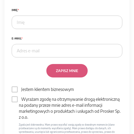
IMIĘ
E-MAIL
ZAPISZ MNIE
Jestem klientem biznesowym
Wyrażam zgodę na otrzymywanie drogą elektroniczną
na podany przeze mnie adres e-mail informacji
marketingowych o produktach i usługach od Prosker Sp.
z o.o.
Zgoda jest dobrowolna. Mam prawo wycofać swoją zgodę w dowolnym momencie (dane
przetwarzane są do momentu wycofania zgody). Mam prawo dostępu do danych, ich
sprostowania, usunięcia lub ograniczenia przetwarzania, prawo do sprzeciwu, prawo do