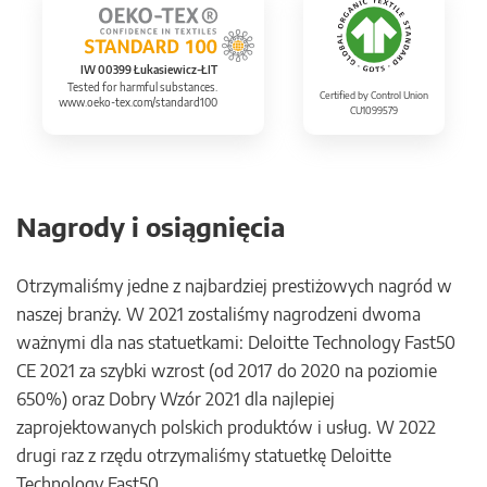
IW 00399 Łukasiewicz-ŁIT
Tested for harmful substances.
Certified by Control Union
www.oeko-tex.com/standard100
CU1099579
Nagrody i osiągnięcia
Otrzymaliśmy jedne z najbardziej prestiżowych nagród w
naszej branży. W 2021 zostaliśmy nagrodzeni dwoma
ważnymi dla nas statuetkami: Deloitte Technology Fast50
CE 2021 za szybki wzrost (od 2017 do 2020 na poziomie
650%) oraz Dobry Wzór 2021 dla najlepiej
zaprojektowanych polskich produktów i usług. W 2022
drugi raz z rzędu otrzymaliśmy statuetkę Deloitte
Technology Fast50.