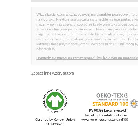
Wizualizacja którą widzisz powyżej ma charakter poglądowy.
Kolo
na wydruku. Niektóre przeglądarki mają problem z interpretacją k
możemy również zagwarantować, że każdy wzór z katalogu powtarz
zamawiasz ten wzór po raz pierwszy i chcesz mieć pewność jak bę
najpierw próbkę materiału z tym nadrukiem. Znak wodny, który wid
oraz numer wzoru) nie zostanie wydrukowany na materiale. Próbk
katalogu służą jedynie sprawdzeniu wyglądu nadruku i nie mogą by
odsprzedaży.
Dowiedz się więcej na temat reprodukcji kolorów na materiale
Zobacz inne wzory autora
IW 00399 Łukasiewicz-ŁIT
Tested for harmful substances.
Certified by Control Union
www.oeko-tex.com/standard100
CU1099579