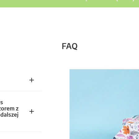
FAQ
s
zorem z
dalszej