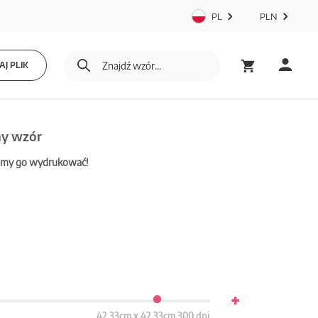
PL
PLN
J PLIK
ny wzór
mamy go wydrukować!
+
42.33cm x 42.33cm 300 dpi