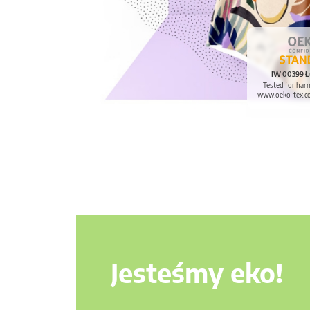
IW 00399 Ł
Tested for har
www.oeko-tex.c
Jesteśmy eko!