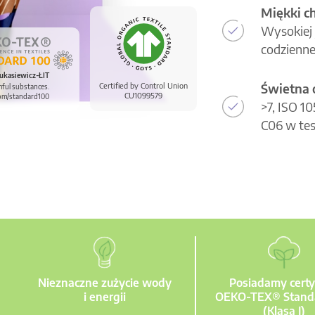
Miękki c
Wysokiej 
codzienne
ukasiewicz-ŁIT
Świetna 
Certified by Control Union
mful substances.
CU1099579
om/standard100
>7, ISO 1
C06 w tes
Nieznaczne zużycie wody
Posiadamy certy
i energii
OEKO-TEX® Stand
(Klasa I)