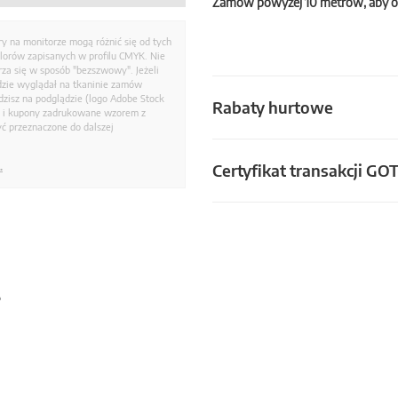
Zamów powyżej 10 metrów, aby o
ry na monitorze mogą różnić się od tych
olorów zapisanych w profilu CMYK. Nie
a się w sposób "bezszwowy". Jeżeli
dzie wyglądał na tkaninie zamów
zisz na podglądzie (logo Adobe Stock
Rabaty hurtowe
i i kupony zadrukowane wzorem z
ć przeznaczone do dalszej
Certyfikat transakcji GO
.