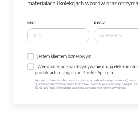
materiałach i kolekcjach wzorów oraz otrzymas
IMIĘ
E-MAIL
Jestem klientem biznesowym
Wyrażam zgodę na otrzymywanie drogą elektroniczną 
produktach i usługach od Prosker Sp. z o.o.
Zgoda jest dobrowolna. Mam prawo wycofać swoją zgodę w dowolnym momencie (dane prze
ograniczenia przetwarzania, prawo do sprzeciwu, prawo do wniesienia skargi do organu nadzo
9D, 09-400 Płock. Administrator przetwarza dane zgodnie z Polityką prywatności.