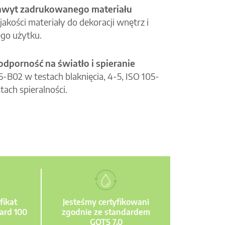
hwyt zadrukowanego materiału
jakości materiały do dekoracji wnętrz i
go użytku.
odporność na światło i spieranie
05-B02 w testach blaknięcia, 4-5, ISO 105-
tach spieralności.
fikat
Jesteśmy certyfikowani
ard 100
zgodnie ze standardem
GOTS 7.0