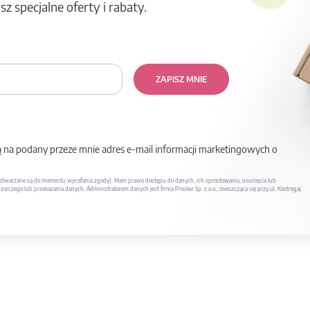
z specjalne oferty i rabaty.
ZAPISZ MNIE
na podany przeze mnie adres e-mail informacji marketingowych o
twarzane są do momentu wycofania zgody). Mam prawo dostępu do danych, ich sprostowania, usunięcia lub
rczego lub przekazania danych. Administratorem danych jest firma Prosker Sp. z o.o., mieszcząca się przy ul. Kostrogaj