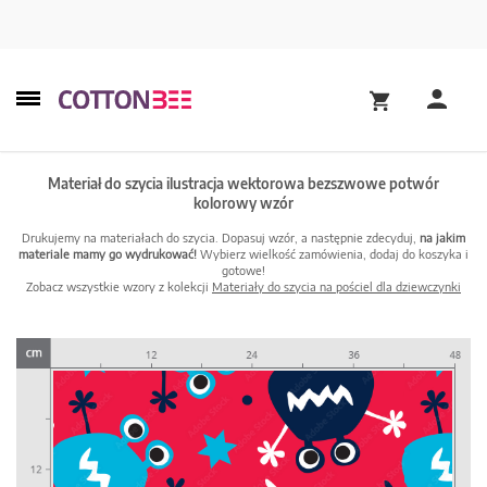
Materiał do szycia ilustracja wektorowa bezszwowe potwór
kolorowy wzór
Drukujemy na materiałach do szycia. Dopasuj wzór, a następnie zdecyduj,
na jakim
materiale mamy go wydrukować!
Wybierz wielkość zamówienia, dodaj do koszyka i
gotowe!
Zobacz wszystkie wzory z kolekcji
Materiały do szycia na pościel dla dziewczynki