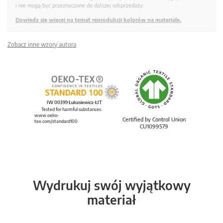
i nie mogą być przeznaczone do dalszej odsprzedaży.
Dowiedz się więcej na temat reprodukcji kolorów na materiale.
Zobacz inne wzory autora
IW 00399 Łukasiewicz-ŁIT
Tested for harmful substances.
www.oeko-
Certified by Control Union
tex.com/standard100
CU1099579
Wydrukuj swój wyjątkowy
materiał