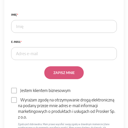
IMIĘ
E-MAIL
ZAPISZ MNIE
Jestem klientem biznesowym
Wyrażam zgodę na otrzymywanie drogą elektroniczną
na podany przeze mnie adres e-mail informacji
marketingowych o produktach i usługach od Prosker Sp.
z o.o.
Zgoda jest dobrowolna. Mam prawo wycofać swoją zgodę w dowolnym momencie (dane
przetwarzane są do momentu wycofania zgody). Mam prawo dostępu do danych, ich