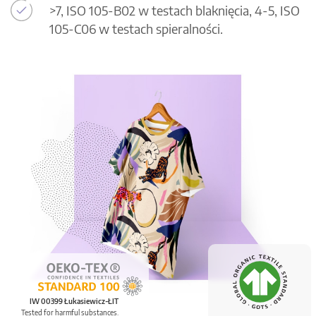
>7, ISO 105-B02 w testach blaknięcia, 4-5, ISO
105-C06 w testach spieralności.
IW 00399 Łukasiewicz-ŁIT
Tested for harmful substances.