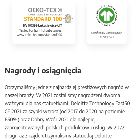
IW 00399 Łukasiewicz-ŁIT
Tested for harmful substances.
Certified by Control Union
www.oeko-tex.com/standard100
CU1099579
Nagrody i osiągnięcia
Otrzymaliśmy jedne z najbardziej prestiżowych nagród w
naszej branży. W 2021 zostaliśmy nagrodzeni dwoma
ważnymi dla nas statuetkami: Deloitte Technology Fast50
CE 2021 za szybki wzrost (od 2017 do 2020 na poziomie
650%) oraz Dobry Wzór 2021 dla najlepiej
zaprojektowanych polskich produktów i usług. W 2022
drugi raz z rzędu otrzymaliśmy statuetkę Deloitte