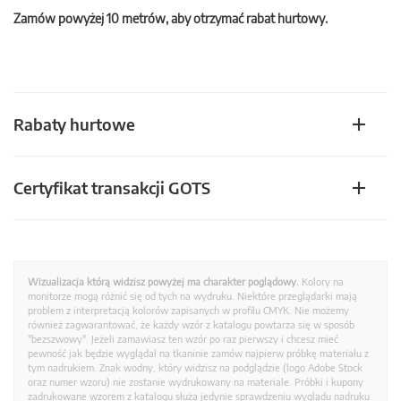
Zamów powyżej 10 metrów, aby otrzymać rabat hurtowy.
Rabaty hurtowe
Certyfikat transakcji GOTS
Wizualizacja którą widzisz powyżej ma charakter poglądowy.
Kolory na
monitorze mogą różnić się od tych na wydruku. Niektóre przeglądarki mają
problem z interpretacją kolorów zapisanych w profilu CMYK. Nie możemy
również zagwarantować, że każdy wzór z katalogu powtarza się w sposób
"bezszwowy". Jeżeli zamawiasz ten wzór po raz pierwszy i chcesz mieć
pewność jak będzie wyglądał na tkaninie zamów najpierw próbkę materiału z
tym nadrukiem. Znak wodny, który widzisz na podglądzie (logo Adobe Stock
oraz numer wzoru) nie zostanie wydrukowany na materiale. Próbki i kupony
zadrukowane wzorem z katalogu służą jedynie sprawdzeniu wyglądu nadruku