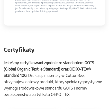
sprostowania, usunięcia lub ograniczenia przetwarzania, prawo do sprzeciwu, prawo do
wniesienia skargi do organu nadzorczego lub przekazania danych. Administratorem danych
jest firma Prosker Sp. z o.o., mieszcząca się przy ul. Kostrogaj 9D, 09-400 Płock. Administrator
przetwarza dane zgodnie z Polityką prywatności.
Certyfikaty
Jesteśmy certyfikowani zgodnie ze standardem GOTS
(Global Organic Textile Standard) oraz OEKO-TEX®
Standard 100.
Drukując materiały w CottonBee,
otrzymujesz gotowy produkt, który spełnia rygorystyczne
wymogi środowiskowe standardu GOTS i normy
bezpieczeństwa certyfikatu OEKO-TEX.