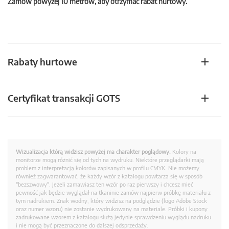
Zamów powyżej 10 metrów, aby otrzymać rabat hurtowy.
Rabaty hurtowe
Certyfikat transakcji GOTS
Wizualizacja którą widzisz powyżej ma charakter poglądowy.
Kolory na
monitorze mogą różnić się od tych na wydruku. Niektóre przeglądarki mają
problem z interpretacją kolorów zapisanych w profilu CMYK. Nie możemy
również zagwarantować, że każdy wzór z katalogu powtarza się w sposób
"bezszwowy". Jeżeli zamawiasz ten wzór po raz pierwszy i chcesz mieć
pewność jak będzie wyglądał na tkaninie zamów najpierw próbkę materiału z
tym nadrukiem. Znak wodny, który widzisz na podglądzie (logo Adobe Stock
oraz numer wzoru) nie zostanie wydrukowany na materiale. Próbki i kupony
zadrukowane wzorem z katalogu służą jedynie sprawdzeniu wyglądu nadruku
i nie mogą być przeznaczone do dalszej odsprzedaży.