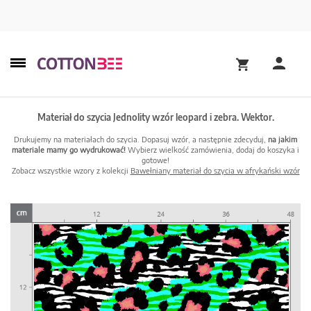
Materiał do szycia Jednolity wzór leopard i zebra. Wektor.
Drukujemy na materiałach do szycia. Dopasuj wzór, a następnie zdecyduj,
na jakim
materiale mamy go wydrukować!
Wybierz wielkość zamówienia, dodaj do koszyka i
gotowe!
Zobacz wszystkie wzory z kolekcji
Bawełniany materiał do szycia w afrykański wzór