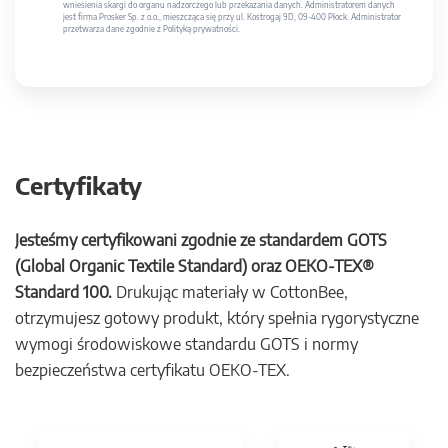
wniesienia skargi do organu nadzorczego lub przekazania danych. Administratorem danych
jest firma Prosker Sp. z o.o., mieszcząca się przy ul. Kostrogaj 9D, 09-400 Płock. Administrator
przetwarza dane zgodnie z Polityką prywatności.
Certyfikaty
Jesteśmy certyfikowani zgodnie ze standardem GOTS
(Global Organic Textile Standard) oraz OEKO-TEX®
Standard 100.
Drukując materiały w CottonBee,
otrzymujesz gotowy produkt, który spełnia rygorystyczne
wymogi środowiskowe standardu GOTS i normy
bezpieczeństwa certyfikatu OEKO-TEX.