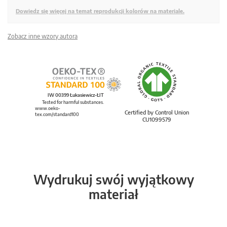
Dowiedz się więcej na temat reprodukcji kolorów na materiale.
Zobacz inne wzory autora
IW 00399 Łukasiewicz-ŁIT
Tested for harmful substances.
www.oeko-
Certified by Control Union
tex.com/standard100
CU1099579
Wydrukuj swój wyjątkowy
materiał