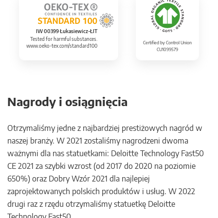
IW 00399 Łukasiewicz-ŁIT
Tested for harmful substances.
Certified by Control Union
www.oeko-tex.com/standard100
CU1099579
Nagrody i osiągnięcia
Otrzymaliśmy jedne z najbardziej prestiżowych nagród w
naszej branży. W 2021 zostaliśmy nagrodzeni dwoma
ważnymi dla nas statuetkami: Deloitte Technology Fast50
CE 2021 za szybki wzrost (od 2017 do 2020 na poziomie
650%) oraz Dobry Wzór 2021 dla najlepiej
zaprojektowanych polskich produktów i usług. W 2022
drugi raz z rzędu otrzymaliśmy statuetkę Deloitte
Technology Fast50.