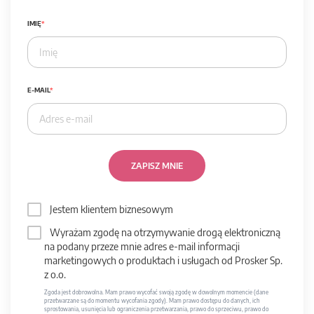
IMIĘ
E-MAIL
ZAPISZ MNIE
Jestem klientem biznesowym
Wyrażam zgodę na otrzymywanie drogą elektroniczną
na podany przeze mnie adres e-mail informacji
marketingowych o produktach i usługach od Prosker Sp.
z o.o.
Zgoda jest dobrowolna. Mam prawo wycofać swoją zgodę w dowolnym momencie (dane
przetwarzane są do momentu wycofania zgody). Mam prawo dostępu do danych, ich
sprostowania, usunięcia lub ograniczenia przetwarzania, prawo do sprzeciwu, prawo do