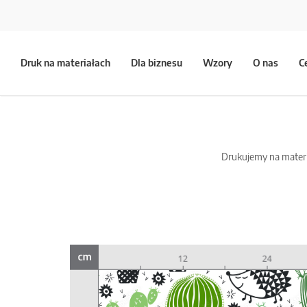
Druk na materiałach
Dla biznesu
Wzory
O nas
C
Drukujemy na materia