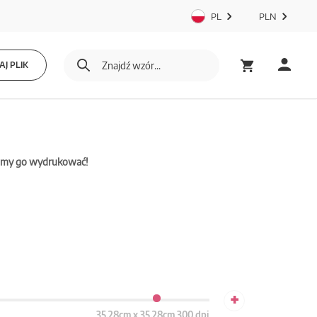
PL
PLN
J PLIK
mamy go wydrukować!
+
35.28cm x 35.28cm 300 dpi