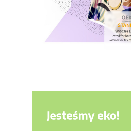
IW 00399 Ł
Tested for har
www.oeko-tex.c
Jesteśmy eko!