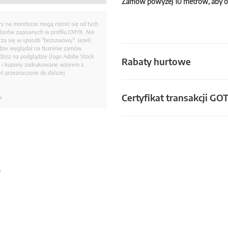
Zamów powyżej 10 metrów, aby o
ry na monitorze mogą różnić się od tych
olorów zapisanych w profilu CMYK. Nie
a się w sposób "bezszwowy". Jeżeli
dzie wyglądał na tkaninie zamów
zisz na podglądzie (logo Adobe Stock
Rabaty hurtowe
i i kupony zadrukowane wzorem z
ć przeznaczone do dalszej
Certyfikat transakcji GO
.