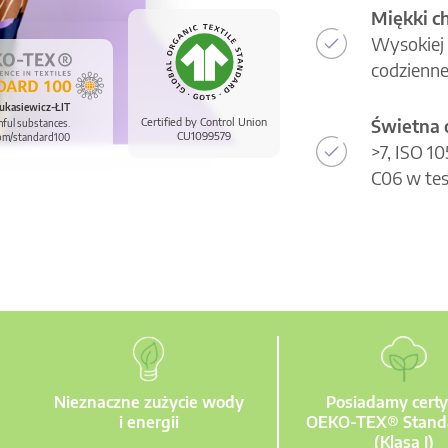
Miękki c
Wysokiej 
codzienne
ukasiewicz-ŁIT
Świetna 
Certified by Control Union
mful substances.
CU1099579
om/standard100
>7, ISO 1
C06 w tes
Nieznaczne zużycie wody
Posiadamy certy
i energii
OEKO-TEX® Stand
(Klasa I)