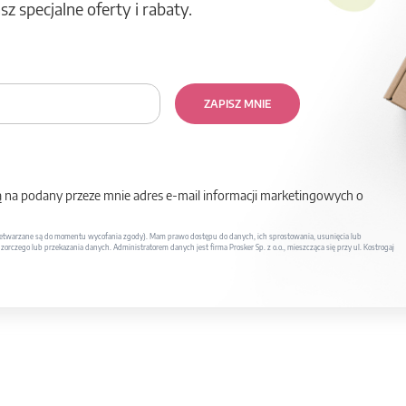
z specjalne oferty i rabaty.
ZAPISZ MNIE
na podany przeze mnie adres e-mail informacji marketingowych o
twarzane są do momentu wycofania zgody). Mam prawo dostępu do danych, ich sprostowania, usunięcia lub
rczego lub przekazania danych. Administratorem danych jest firma Prosker Sp. z o.o., mieszcząca się przy ul. Kostrogaj