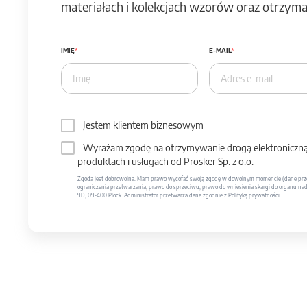
materiałach i kolekcjach wzorów oraz otrzymas
IMIĘ
E-MAIL
Jestem klientem biznesowym
Wyrażam zgodę na otrzymywanie drogą elektroniczną 
produktach i usługach od Prosker Sp. z o.o.
Zgoda jest dobrowolna. Mam prawo wycofać swoją zgodę w dowolnym momencie (dane prze
ograniczenia przetwarzania, prawo do sprzeciwu, prawo do wniesienia skargi do organu nadzo
9D, 09-400 Płock. Administrator przetwarza dane zgodnie z Polityką prywatności.