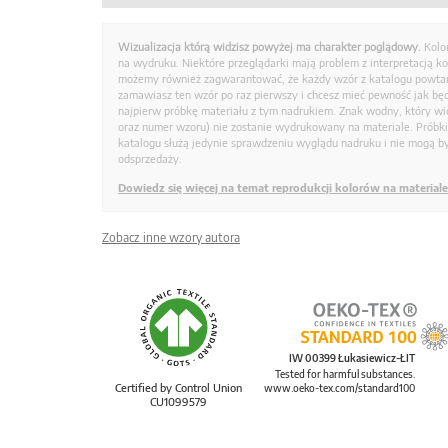
Wizualizacja którą widzisz powyżej ma charakter poglądowy.
Kolo
na wydruku. Niektóre przeglądarki mają problem z interpretacją k
możemy również zagwarantować, że każdy wzór z katalogu powtarz
zamawiasz ten wzór po raz pierwszy i chcesz mieć pewność jak bę
najpierw próbkę materiału z tym nadrukiem. Znak wodny, który wid
oraz numer wzoru) nie zostanie wydrukowany na materiale. Próbk
katalogu służą jedynie sprawdzeniu wyglądu nadruku i nie mogą by
odsprzedaży.
Dowiedz się więcej na temat reprodukcji kolorów na materiale
Zobacz inne wzory autora
IW 00399 Łukasiewicz-ŁIT
Tested for harmful substances.
Certified by Control Union
www.oeko-tex.com/standard100
CU1099579