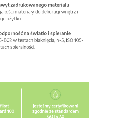
hwyt zadrukowanego materiału
jakości materiały do dekoracji wnętrz i
go użytku.
odporność na światło i spieranie
05-B02 w testach blaknięcia, 4-5, ISO 105-
tach spieralności.
fikat
Jesteśmy certyfikowani
ard 100
zgodnie ze standardem
GOTS 7.0