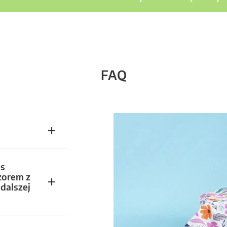
FAQ
s
zorem z
dalszej