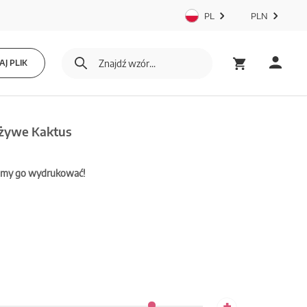
PL
PLN
J PLIK
 żywe Kaktus
mamy go wydrukować!
+