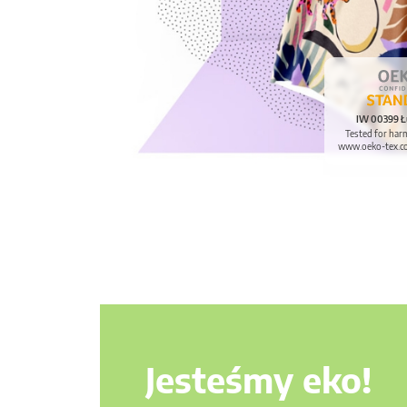
IW 00399 Ł
Tested for har
www.oeko-tex.c
Jesteśmy eko!