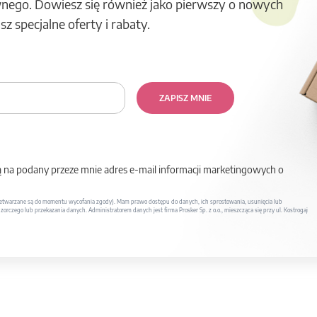
nego. Dowiesz się również jako pierwszy o nowych
z specjalne oferty i rabaty.
ZAPISZ MNIE
na podany przeze mnie adres e-mail informacji marketingowych o
twarzane są do momentu wycofania zgody). Mam prawo dostępu do danych, ich sprostowania, usunięcia lub
rczego lub przekazania danych. Administratorem danych jest firma Prosker Sp. z o.o., mieszcząca się przy ul. Kostrogaj