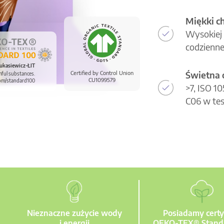
Miękki c
Wysokiej 
codzienne
ukasiewicz-ŁIT
Świetna 
Certified by Control Union
mful substances.
CU1099579
om/standard100
>7, ISO 1
C06 w tes
Nieznaczne zużycie wody
Posiadamy certy
i energii
OEKO-TEX® Stand