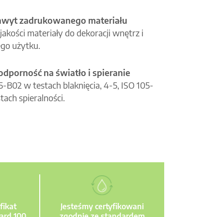
hwyt zadrukowanego materiału
jakości materiały do dekoracji wnętrz i
go użytku.
odporność na światło i spieranie
05-B02 w testach blaknięcia, 4-5, ISO 105-
tach spieralności.
fikat
Jesteśmy certyfikowani
ard 100
zgodnie ze standardem