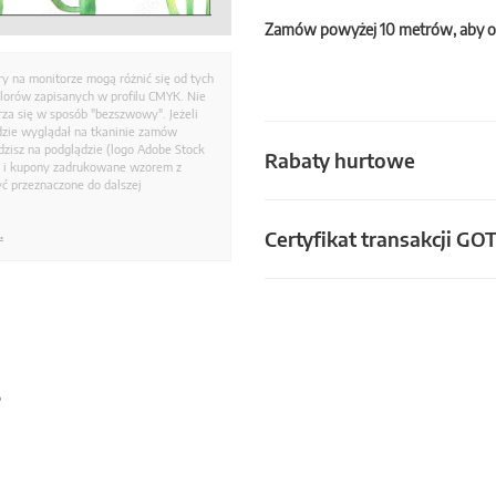
Zamów powyżej 10 metrów, aby o
ry na monitorze mogą różnić się od tych
olorów zapisanych w profilu CMYK. Nie
a się w sposób "bezszwowy". Jeżeli
dzie wyglądał na tkaninie zamów
zisz na podglądzie (logo Adobe Stock
Rabaty hurtowe
i i kupony zadrukowane wzorem z
ć przeznaczone do dalszej
Certyfikat transakcji GO
.