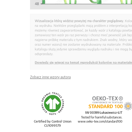
Wizualizacja którą widzisz powyżej ma charakter poglądowy.
Kolo
na wydruku. Niektóre przeglądarki mają problem z interpretacją k
możemy również zagwarantować, że każdy wzór z katalogu powtarz
zamawiasz ten wzór po raz pierwszy i chcesz mieć pewność jak bę
najpierw próbkę materiału z tym nadrukiem. Znak wodny, który wid
oraz numer wzoru) nie zostanie wydrukowany na materiale. Próbk
katalogu służą jedynie sprawdzeniu wyglądu nadruku i nie mogą by
odsprzedaży.
Dowiedz się więcej na temat reprodukcji kolorów na materiale
Zobacz inne wzory autora
IW 00399 Łukasiewicz-ŁIT
Tested for harmful substances.
Certified by Control Union
www.oeko-tex.com/standard100
CU1099579