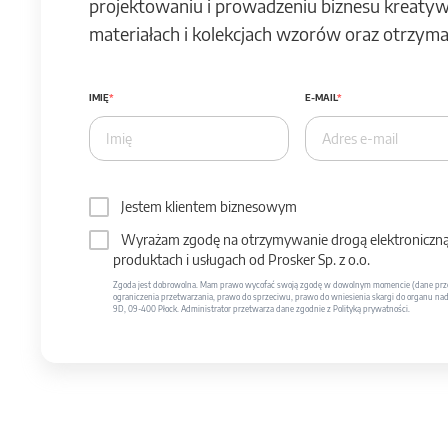
projektowaniu i prowadzeniu biznesu kreatyw
materiałach i kolekcjach wzorów oraz otrzymas
IMIĘ
E-MAIL
Jestem klientem biznesowym
Wyrażam zgodę na otrzymywanie drogą elektroniczną 
produktach i usługach od Prosker Sp. z o.o.
Zgoda jest dobrowolna. Mam prawo wycofać swoją zgodę w dowolnym momencie (dane prze
ograniczenia przetwarzania, prawo do sprzeciwu, prawo do wniesienia skargi do organu nadzo
9D, 09-400 Płock. Administrator przetwarza dane zgodnie z Polityką prywatności.