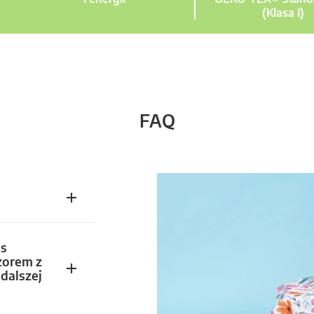
(Klasa I)
FAQ
s
zorem z
dalszej