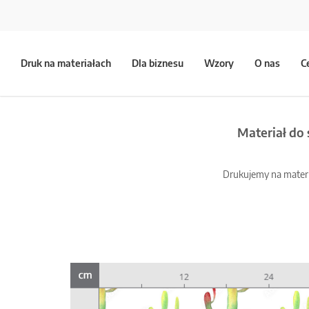
Druk na materiałach
Dla biznesu
Wzory
O nas
C
Materiał do
Drukujemy na materia