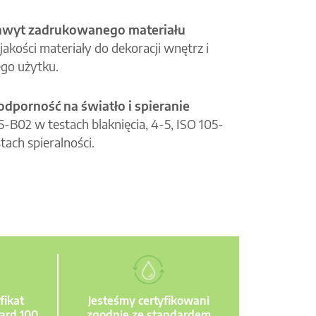
hwyt zadrukowanego materiału
jakości materiały do dekoracji wnętrz i
go użytku.
odporność na światło i spieranie
05-B02 w testach blaknięcia, 4-5, ISO 105-
tach spieralności.
fikat
Jesteśmy certyfikowani
ard 100
zgodnie ze standardem