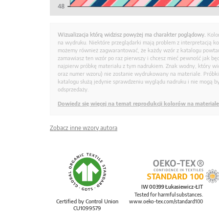
Wizualizacja którą widzisz powyżej ma charakter poglądowy.
Kolo
na wydruku. Niektóre przeglądarki mają problem z interpretacją k
możemy również zagwarantować, że każdy wzór z katalogu powtarz
zamawiasz ten wzór po raz pierwszy i chcesz mieć pewność jak bę
najpierw próbkę materiału z tym nadrukiem. Znak wodny, który wid
oraz numer wzoru) nie zostanie wydrukowany na materiale. Próbk
katalogu służą jedynie sprawdzeniu wyglądu nadruku i nie mogą by
odsprzedaży.
Dowiedz się więcej na temat reprodukcji kolorów na materiale
Zobacz inne wzory autora
IW 00399 Łukasiewicz-ŁIT
Tested for harmful substances.
Certified by Control Union
www.oeko-tex.com/standard100
CU1099579