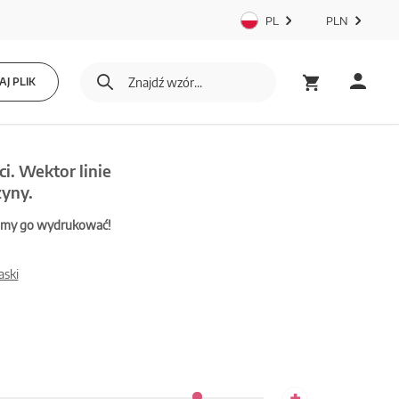
PL
PLN
J PLIK
i. Wektor linie
zyny.
mamy go wydrukować!
aski
+