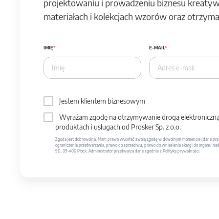
projektowaniu i prowadzeniu biznesu kreatyw
materiałach i kolekcjach wzorów oraz otrzymas
IMIĘ
E-MAIL
Jestem klientem biznesowym
Wyrażam zgodę na otrzymywanie drogą elektroniczną 
produktach i usługach od Prosker Sp. z o.o.
Zgoda jest dobrowolna. Mam prawo wycofać swoją zgodę w dowolnym momencie (dane prze
ograniczenia przetwarzania, prawo do sprzeciwu, prawo do wniesienia skargi do organu nadzo
9D, 09-400 Płock. Administrator przetwarza dane zgodnie z Polityką prywatności.