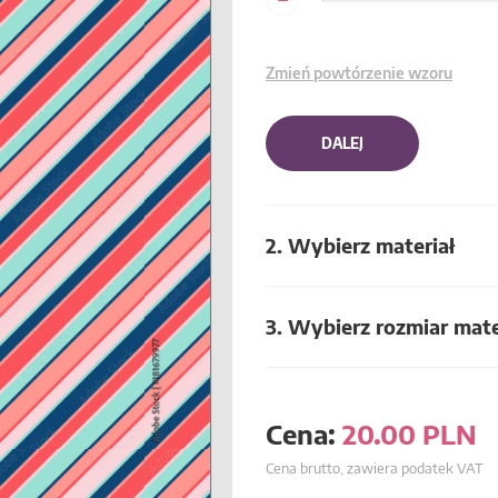
Zmień powtórzenie wzoru
DALEJ
2. Wybierz materiał
3. Wybierz rozmiar mate
Cena:
20.00
PLN
Cena brutto, zawiera podatek VAT