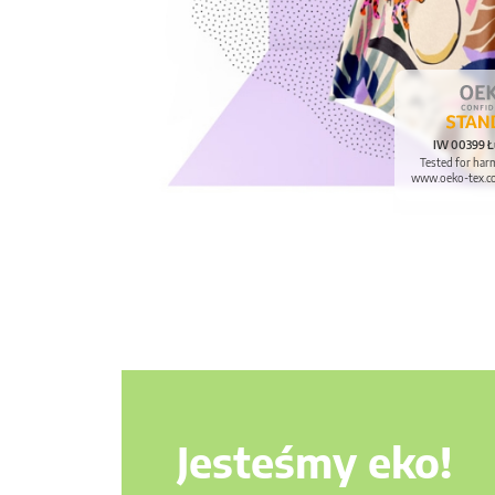
IW 00399 Ł
Tested for har
www.oeko-tex.c
Jesteśmy eko!