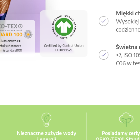
Miękki c
Wysokiej 
codzienne
ukasiewicz-ŁIT
Świetna 
Certified by Control Union
mful substances.
CU1099579
om/standard100
>7, ISO 1
C06 w tes
Nieznaczne zużycie wody
Posiadamy certy
i energii
OEKO-TEX® Stand