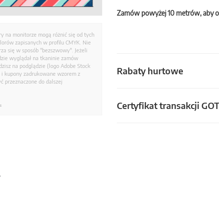
Zamów powyżej 10 metrów, aby o
ry na monitorze mogą różnić się od tych
olorów zapisanych w profilu CMYK. Nie
a się w sposób "bezszwowy". Jeżeli
dzie wyglądał na tkaninie zamów
zisz na podglądzie (logo Adobe Stock
Rabaty hurtowe
i i kupony zadrukowane wzorem z
ć przeznaczone do dalszej
Certyfikat transakcji GO
.