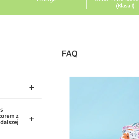
(Klasa I)
FAQ
s
zorem z
dalszej