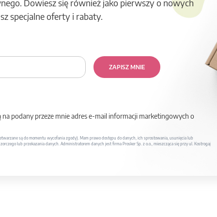
nego. Dowiesz się również jako pierwszy o nowych
z specjalne oferty i rabaty.
ZAPISZ MNIE
na podany przeze mnie adres e-mail informacji marketingowych o
twarzane są do momentu wycofania zgody). Mam prawo dostępu do danych, ich sprostowania, usunięcia lub
rczego lub przekazania danych. Administratorem danych jest firma Prosker Sp. z o.o., mieszcząca się przy ul. Kostrogaj