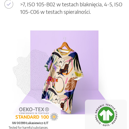
>7, ISO 105-B02 w testach blaknięcia, 4-5, ISO
105-C06 w testach spieralności.
IW 00399 Łukasiewicz-ŁIT
Tested for harmful substances.