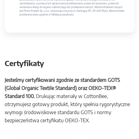
sprostowania, usunięcia lub ograniczenia przetwarzania, prawo do sprzeciwu, prawo do
wniesienia skargi do organu nadzorczego lub przekazania danych. Administratorem danych
jest firma Prosker Sp. z o.o., mieszcząca się przy ul. Kostrogaj 9D, 09-400 Płock. Administrator
przetwarza dane zgodnie z Polityką prywatności.
Certyfikaty
Jesteśmy certyfikowani zgodnie ze standardem GOTS
(Global Organic Textile Standard) oraz OEKO-TEX®
Standard 100.
Drukując materiały w CottonBee,
otrzymujesz gotowy produkt, który spełnia rygorystyczne
wymogi środowiskowe standardu GOTS i normy
bezpieczeństwa certyfikatu OEKO-TEX.