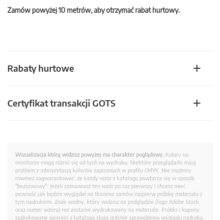
Zamów powyżej 10 metrów, aby otrzymać rabat hurtowy.
Rabaty hurtowe
Certyfikat transakcji GOTS
Wizualizacja którą widzisz powyżej ma charakter poglądowy.
Kolory na
monitorze mogą różnić się od tych na wydruku. Niektóre przeglądarki mają
problem z interpretacją kolorów zapisanych w profilu CMYK. Nie możemy
również zagwarantować, że każdy wzór z katalogu powtarza się w sposób
"bezszwowy". Jeżeli zamawiasz ten wzór po raz pierwszy i chcesz mieć
pewność jak będzie wyglądał na tkaninie zamów najpierw próbkę materiału z
tym nadrukiem. Znak wodny, który widzisz na podglądzie (logo Adobe Stock
oraz numer wzoru) nie zostanie wydrukowany na materiale. Próbki i kupony
zadrukowane wzorem z katalogu służą jedynie sprawdzeniu wyglądu nadruku