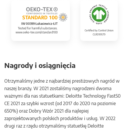
IW 00399 Łukasiewicz-ŁIT
Tested for harmful substances.
Certified by Control Union
www.oeko-tex.com/standard100
CU1099579
Nagrody i osiągnięcia
Otrzymaliśmy jedne z najbardziej prestiżowych nagród w
naszej branży. W 2021 zostaliśmy nagrodzeni dwoma
ważnymi dla nas statuetkami: Deloitte Technology Fast50
CE 2021 za szybki wzrost (od 2017 do 2020 na poziomie
650%) oraz Dobry Wzór 2021 dla najlepiej
zaprojektowanych polskich produktów i usług. W 2022
drugi raz z rzędu otrzymaliśmy statuetkę Deloitte