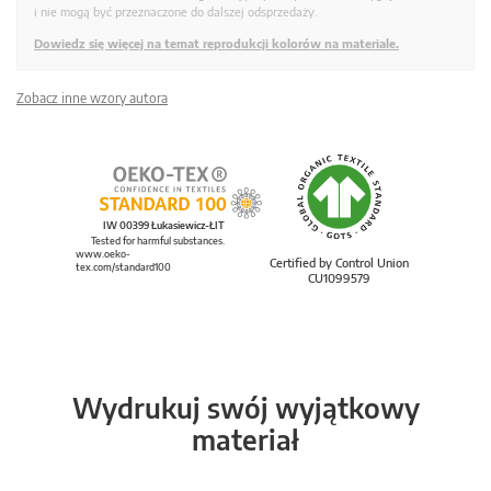
i nie mogą być przeznaczone do dalszej odsprzedaży.
Dowiedz się więcej na temat reprodukcji kolorów na materiale.
Zobacz inne wzory autora
IW 00399 Łukasiewicz-ŁIT
Tested for harmful substances.
www.oeko-
Certified by Control Union
tex.com/standard100
CU1099579
Wydrukuj swój wyjątkowy
materiał