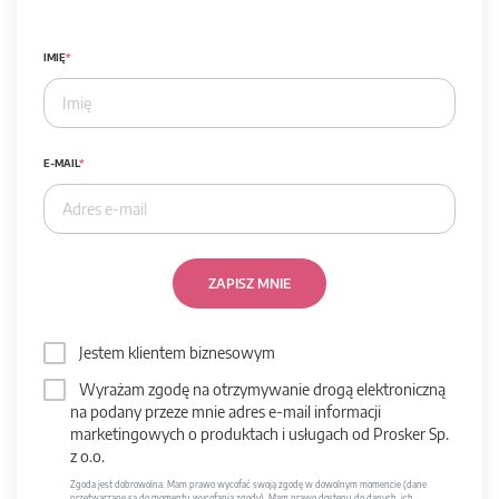
IMIĘ
E-MAIL
ZAPISZ MNIE
Jestem klientem biznesowym
Wyrażam zgodę na otrzymywanie drogą elektroniczną
na podany przeze mnie adres e-mail informacji
marketingowych o produktach i usługach od Prosker Sp.
z o.o.
Zgoda jest dobrowolna. Mam prawo wycofać swoją zgodę w dowolnym momencie (dane
przetwarzane są do momentu wycofania zgody). Mam prawo dostępu do danych, ich