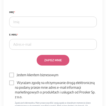
IMIĘ
E-MAIL
ZAPISZ MNIE
Jestem klientem biznesowym
Wyrażam zgodę na otrzymywanie drogą elektroniczną
na podany przeze mnie adres e-mail informacji
marketingowych o produktach i usługach od Prosker Sp.
z o.o.
Zgoda jest dobrowolna. Mam prawo wycofać swoją zgodę w dowolnym momencie (dane
przetwarzane są do momentu wycofania zgody). Mam prawo dostępu do danych, ich