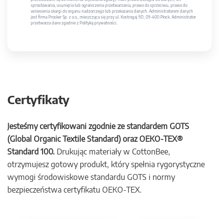
sprostowania, usunięcia lub ograniczenia przetwarzania, prawo do sprzeciwu, prawo do
wniesienia skargi do organu nadzorczego lub przekazania danych. Administratorem danych
jest firma Prosker Sp. z o.o., mieszcząca się przy ul. Kostrogaj 9D, 09-400 Płock. Administrator
przetwarza dane zgodnie z Polityką prywatności.
Certyfikaty
Jesteśmy certyfikowani zgodnie ze standardem GOTS
(Global Organic Textile Standard) oraz OEKO-TEX®
Standard 100.
Drukując materiały w CottonBee,
otrzymujesz gotowy produkt, który spełnia rygorystyczne
wymogi środowiskowe standardu GOTS i normy
bezpieczeństwa certyfikatu OEKO-TEX.