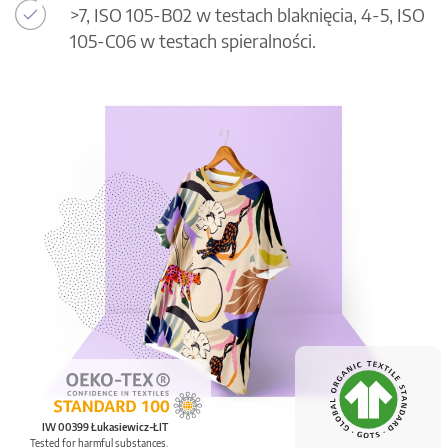
>7, ISO 105-B02 w testach blaknięcia, 4-5, ISO
105-C06 w testach spieralności.
IW 00399 Łukasiewicz-ŁIT
Tested for harmful substances.