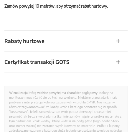
Zamów powyżej 10 metrów, aby otrzymać rabat hurtowy.
Rabaty hurtowe
Certyfikat transakcji GOTS
Wizualizacja którą widzisz powyżej ma charakter poglądowy.
Kolory na
monitorze mogą różnić się od tych na wydruku. Niektóre przeglądarki mają
problem z interpretacją kolorów zapisanych w profilu CMYK. Nie możemy
również zagwarantować, że każdy wzór z katalogu powtarza się w sposób
"bezszwowy". Jeżeli zamawiasz ten wzór po raz pierwszy i chcesz mieć
pewność jak będzie wyglądał na tkaninie zamów najpierw próbkę materiału z
tym nadrukiem. Znak wodny, który widzisz na podglądzie (logo Adobe Stock
oraz numer wzoru) nie zostanie wydrukowany na materiale. Próbki i kupony
zadrukowane wzorem z katalogu służą jedynie sprawdzeniu wyglądu nadruku