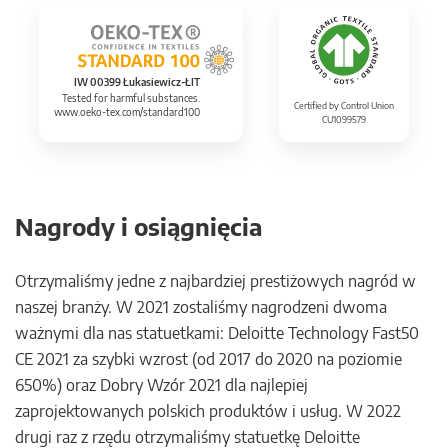
IW 00399 Łukasiewicz-ŁIT
Tested for harmful substances.
Certified by Control Union
www.oeko-tex.com/standard100
CU1099579
Nagrody i osiągnięcia
Otrzymaliśmy jedne z najbardziej prestiżowych nagród w
naszej branży. W 2021 zostaliśmy nagrodzeni dwoma
ważnymi dla nas statuetkami: Deloitte Technology Fast50
CE 2021 za szybki wzrost (od 2017 do 2020 na poziomie
650%) oraz Dobry Wzór 2021 dla najlepiej
zaprojektowanych polskich produktów i usług. W 2022
drugi raz z rzędu otrzymaliśmy statuetkę Deloitte