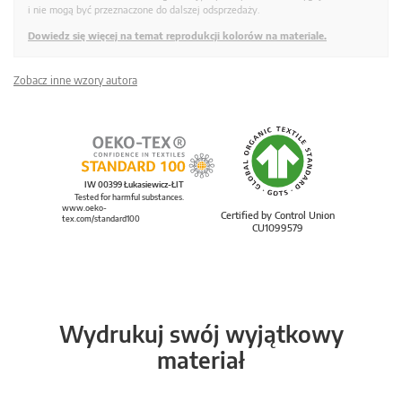
i nie mogą być przeznaczone do dalszej odsprzedaży.
Dowiedz się więcej na temat reprodukcji kolorów na materiale.
Zobacz inne wzory autora
IW 00399 Łukasiewicz-ŁIT
Tested for harmful substances.
www.oeko-
Certified by Control Union
tex.com/standard100
CU1099579
Wydrukuj swój wyjątkowy
materiał