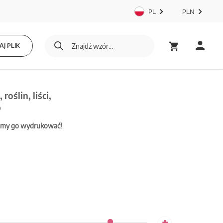
PL
PLN
J PLIK
oślin, liści,
b
mamy go wydrukować!
+