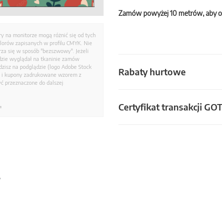
Zamów powyżej 10 metrów, aby o
ry na monitorze mogą różnić się od tych
olorów zapisanych w profilu CMYK. Nie
a się w sposób "bezszwowy". Jeżeli
dzie wyglądał na tkaninie zamów
zisz na podglądzie (logo Adobe Stock
Rabaty hurtowe
i i kupony zadrukowane wzorem z
ć przeznaczone do dalszej
Certyfikat transakcji GO
.