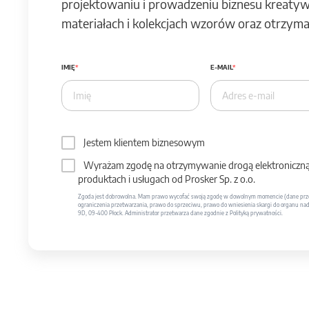
projektowaniu i prowadzeniu biznesu kreatyw
materiałach i kolekcjach wzorów oraz otrzymas
IMIĘ
E-MAIL
Jestem klientem biznesowym
Wyrażam zgodę na otrzymywanie drogą elektroniczną 
produktach i usługach od Prosker Sp. z o.o.
Zgoda jest dobrowolna. Mam prawo wycofać swoją zgodę w dowolnym momencie (dane prze
ograniczenia przetwarzania, prawo do sprzeciwu, prawo do wniesienia skargi do organu nadzo
9D, 09-400 Płock. Administrator przetwarza dane zgodnie z Polityką prywatności.