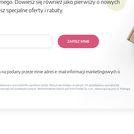
nego. Dowiesz się również jako pierwszy o nowych
z specjalne oferty i rabaty.
ZAPISZ MNIE
na podany przeze mnie adres e-mail informacji marketingowych o
twarzane są do momentu wycofania zgody). Mam prawo dostępu do danych, ich sprostowania, usunięcia lub
rczego lub przekazania danych. Administratorem danych jest firma Prosker Sp. z o.o., mieszcząca się przy ul. Kostrogaj