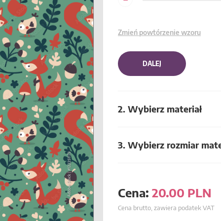
Zmień powtórzenie wzoru
DALEJ
2. Wybierz materiał
3. Wybierz rozmiar mate
Cena:
20.00
PLN
Cena brutto, zawiera podatek VAT