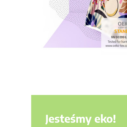
IW 00399 Ł
Tested for har
www.oeko-tex.c
Jesteśmy eko!