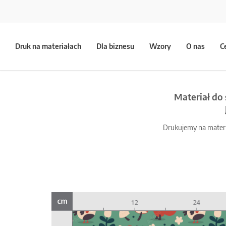
Druk na materiałach
Dla biznesu
Wzory
O nas
C
Materiał do 
Drukujemy na materia