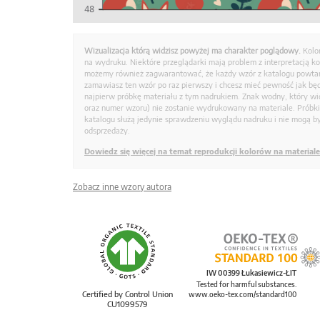
Wizualizacja którą widzisz powyżej ma charakter poglądowy.
Kolo
na wydruku. Niektóre przeglądarki mają problem z interpretacją k
możemy również zagwarantować, że każdy wzór z katalogu powtarz
zamawiasz ten wzór po raz pierwszy i chcesz mieć pewność jak bę
najpierw próbkę materiału z tym nadrukiem. Znak wodny, który wid
oraz numer wzoru) nie zostanie wydrukowany na materiale. Próbk
katalogu służą jedynie sprawdzeniu wyglądu nadruku i nie mogą by
odsprzedaży.
Dowiedz się więcej na temat reprodukcji kolorów na materiale
Zobacz inne wzory autora
IW 00399 Łukasiewicz-ŁIT
Tested for harmful substances.
Certified by Control Union
www.oeko-tex.com/standard100
CU1099579