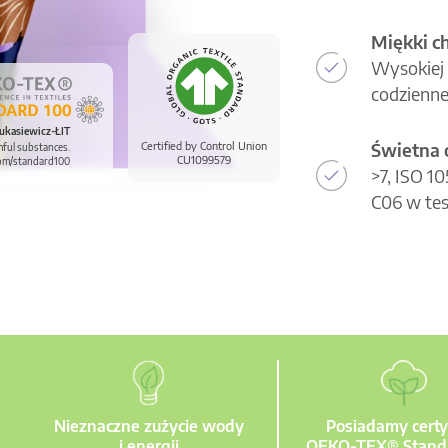
Miękki c
Wysokiej 
codzienne
ukasiewicz-ŁIT
Świetna 
Certified by Control Union
mful substances.
CU1099579
om/standard100
>7, ISO 1
C06 w tes
Nieznaczne zużycie wody
Posiadamy certy
i energii
OEKO-TEX® Stand