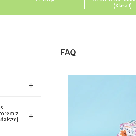
(Klasa I)
FAQ
s
zorem z
dalszej