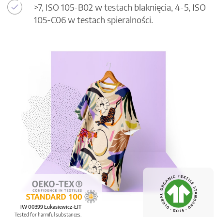
>7, ISO 105-B02 w testach blaknięcia, 4-5, ISO
105-C06 w testach spieralności.
IW 00399 Łukasiewicz-ŁIT
Tested for harmful substances.