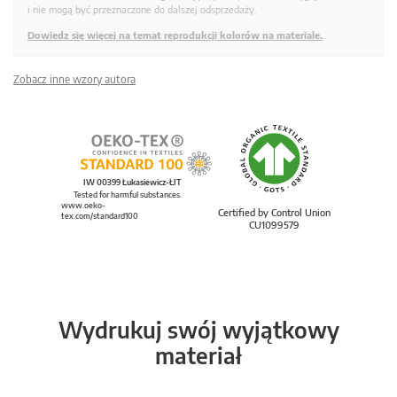
i nie mogą być przeznaczone do dalszej odsprzedaży.
Dowiedz się więcej na temat reprodukcji kolorów na materiale.
Zobacz inne wzory autora
IW 00399 Łukasiewicz-ŁIT
Tested for harmful substances.
www.oeko-
Certified by Control Union
tex.com/standard100
CU1099579
Wydrukuj swój wyjątkowy
materiał