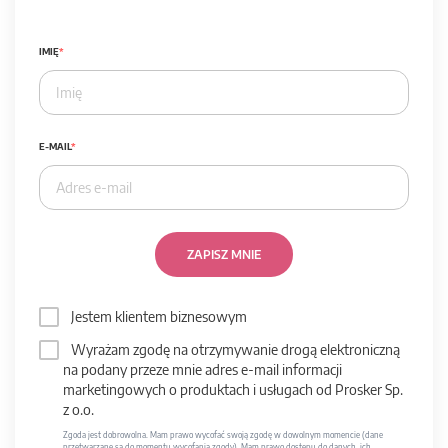
IMIĘ
E-MAIL
ZAPISZ MNIE
Jestem klientem biznesowym
Wyrażam zgodę na otrzymywanie drogą elektroniczną
na podany przeze mnie adres e-mail informacji
marketingowych o produktach i usługach od Prosker Sp.
z o.o.
Zgoda jest dobrowolna. Mam prawo wycofać swoją zgodę w dowolnym momencie (dane
przetwarzane są do momentu wycofania zgody). Mam prawo dostępu do danych, ich