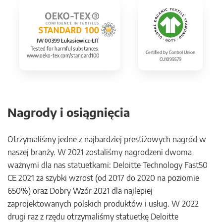
IW 00399 Łukasiewicz-ŁIT
Tested for harmful substances.
Certified by Control Union
www.oeko-tex.com/standard100
CU1099579
Nagrody i osiągnięcia
Otrzymaliśmy jedne z najbardziej prestiżowych nagród w
naszej branży. W 2021 zostaliśmy nagrodzeni dwoma
ważnymi dla nas statuetkami: Deloitte Technology Fast50
CE 2021 za szybki wzrost (od 2017 do 2020 na poziomie
650%) oraz Dobry Wzór 2021 dla najlepiej
zaprojektowanych polskich produktów i usług. W 2022
drugi raz z rzędu otrzymaliśmy statuetkę Deloitte