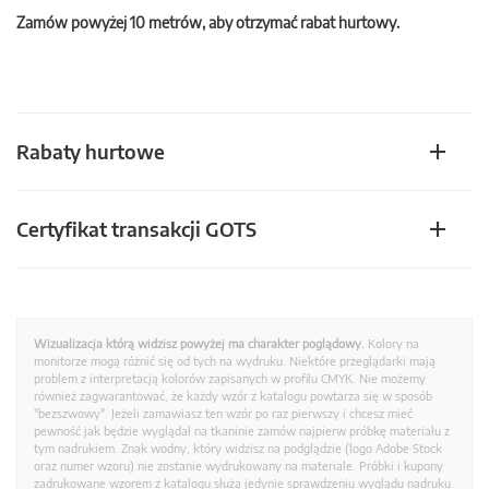
Zamów powyżej 10 metrów, aby otrzymać rabat hurtowy.
Rabaty hurtowe
Certyfikat transakcji GOTS
Wizualizacja którą widzisz powyżej ma charakter poglądowy.
Kolory na
monitorze mogą różnić się od tych na wydruku. Niektóre przeglądarki mają
problem z interpretacją kolorów zapisanych w profilu CMYK. Nie możemy
również zagwarantować, że każdy wzór z katalogu powtarza się w sposób
"bezszwowy". Jeżeli zamawiasz ten wzór po raz pierwszy i chcesz mieć
pewność jak będzie wyglądał na tkaninie zamów najpierw próbkę materiału z
tym nadrukiem. Znak wodny, który widzisz na podglądzie (logo Adobe Stock
oraz numer wzoru) nie zostanie wydrukowany na materiale. Próbki i kupony
zadrukowane wzorem z katalogu służą jedynie sprawdzeniu wyglądu nadruku