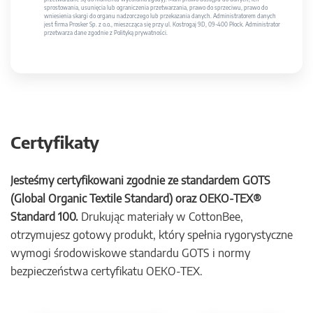
sprostowania, usunięcia lub ograniczenia przetwarzania, prawo do sprzeciwu, prawo do
wniesienia skargi do organu nadzorczego lub przekazania danych. Administratorem danych
jest firma Prosker Sp. z o.o., mieszcząca się przy ul. Kostrogaj 9D, 09-400 Płock. Administrator
przetwarza dane zgodnie z Polityką prywatności.
Certyfikaty
Jesteśmy certyfikowani zgodnie ze standardem GOTS
(Global Organic Textile Standard) oraz OEKO-TEX®
Standard 100.
Drukując materiały w CottonBee,
otrzymujesz gotowy produkt, który spełnia rygorystyczne
wymogi środowiskowe standardu GOTS i normy
bezpieczeństwa certyfikatu OEKO-TEX.