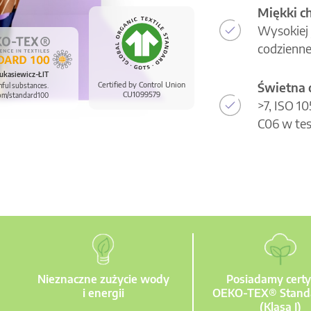
Miękki c
Wysokiej 
codzienne
ukasiewicz-ŁIT
Świetna 
Certified by Control Union
mful substances.
CU1099579
om/standard100
>7, ISO 1
C06 w tes
Nieznaczne zużycie wody
Posiadamy certy
i energii
OEKO-TEX® Stand
(Klasa I)