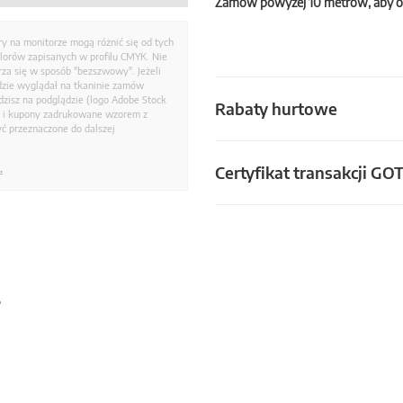
Zamów powyżej 10 metrów, aby o
ry na monitorze mogą różnić się od tych
olorów zapisanych w profilu CMYK. Nie
a się w sposób "bezszwowy". Jeżeli
dzie wyglądał na tkaninie zamów
zisz na podglądzie (logo Adobe Stock
Rabaty hurtowe
i i kupony zadrukowane wzorem z
ć przeznaczone do dalszej
Certyfikat transakcji GO
.