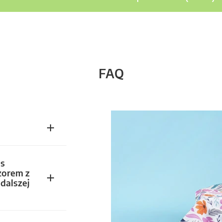
FAQ
s
zorem z
dalszej