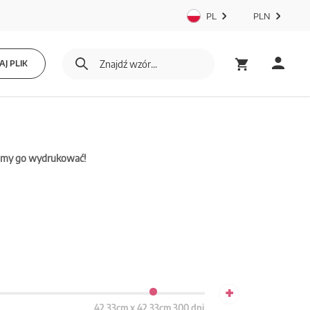
PL
PLN
J PLIK
mamy go wydrukować!
+
42.33cm x 42.33cm 300 dpi