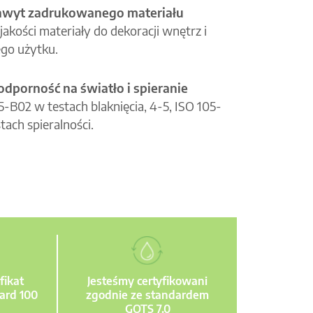
hwyt zadrukowanego materiału
jakości materiały do dekoracji wnętrz i
go użytku.
odporność na światło i spieranie
05-B02 w testach blaknięcia, 4-5, ISO 105-
tach spieralności.
fikat
Jesteśmy certyfikowani
ard 100
zgodnie ze standardem
GOTS 7.0