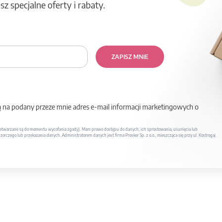
z specjalne oferty i rabaty.
ZAPISZ MNIE
na podany przeze mnie adres e-mail informacji marketingowych o
twarzane są do momentu wycofania zgody). Mam prawo dostępu do danych, ich sprostowania, usunięcia lub
rczego lub przekazania danych. Administratorem danych jest firma Prosker Sp. z o.o., mieszcząca się przy ul. Kostrogaj