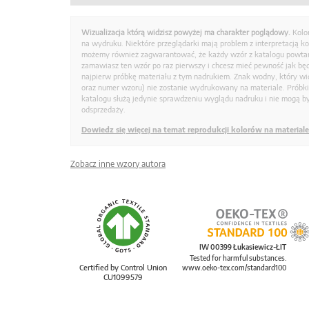
Wizualizacja którą widzisz powyżej ma charakter poglądowy.
Kolo
na wydruku. Niektóre przeglądarki mają problem z interpretacją k
możemy również zagwarantować, że każdy wzór z katalogu powtarz
zamawiasz ten wzór po raz pierwszy i chcesz mieć pewność jak bę
najpierw próbkę materiału z tym nadrukiem. Znak wodny, który wid
oraz numer wzoru) nie zostanie wydrukowany na materiale. Próbk
katalogu służą jedynie sprawdzeniu wyglądu nadruku i nie mogą by
odsprzedaży.
Dowiedz się więcej na temat reprodukcji kolorów na materiale
Zobacz inne wzory autora
IW 00399 Łukasiewicz-ŁIT
Tested for harmful substances.
Certified by Control Union
www.oeko-tex.com/standard100
CU1099579