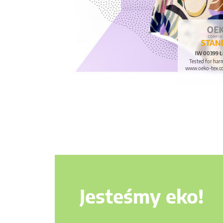
IW 00399 Ł
Tested for har
www.oeko-tex.c
Jesteśmy eko!