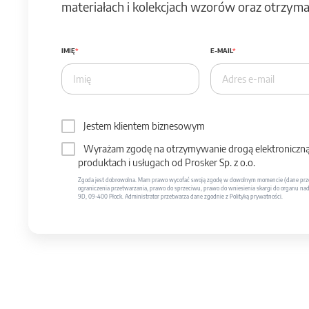
materiałach i kolekcjach wzorów oraz otrzymas
IMIĘ
E-MAIL
Jestem klientem biznesowym
Wyrażam zgodę na otrzymywanie drogą elektroniczną 
produktach i usługach od Prosker Sp. z o.o.
Zgoda jest dobrowolna. Mam prawo wycofać swoją zgodę w dowolnym momencie (dane prze
ograniczenia przetwarzania, prawo do sprzeciwu, prawo do wniesienia skargi do organu nadzo
9D, 09-400 Płock. Administrator przetwarza dane zgodnie z Polityką prywatności.