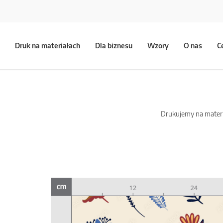
Druk na materiałach
Dla biznesu
Wzory
O nas
C
Drukujemy na materia