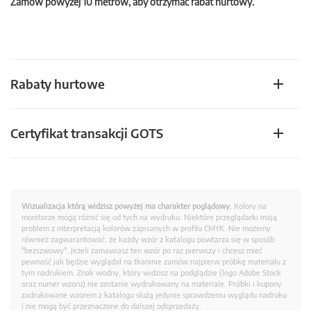
Zamów powyżej 10 metrów, aby otrzymać rabat hurtowy.
Rabaty hurtowe
Certyfikat transakcji GOTS
Wizualizacja którą widzisz powyżej ma charakter poglądowy.
Kolory na
monitorze mogą różnić się od tych na wydruku. Niektóre przeglądarki mają
problem z interpretacją kolorów zapisanych w profilu CMYK. Nie możemy
również zagwarantować, że każdy wzór z katalogu powtarza się w sposób
"bezszwowy". Jeżeli zamawiasz ten wzór po raz pierwszy i chcesz mieć
pewność jak będzie wyglądał na tkaninie zamów najpierw próbkę materiału z
tym nadrukiem. Znak wodny, który widzisz na podglądzie (logo Adobe Stock
oraz numer wzoru) nie zostanie wydrukowany na materiale. Próbki i kupony
zadrukowane wzorem z katalogu służą jedynie sprawdzeniu wyglądu nadruku
i nie mogą być przeznaczone do dalszej odsprzedaży.