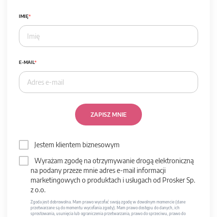
IMIĘ
E-MAIL
ZAPISZ MNIE
Jestem klientem biznesowym
Wyrażam zgodę na otrzymywanie drogą elektroniczną
na podany przeze mnie adres e-mail informacji
marketingowych o produktach i usługach od Prosker Sp.
z o.o.
Zgoda jest dobrowolna. Mam prawo wycofać swoją zgodę w dowolnym momencie (dane
przetwarzane są do momentu wycofania zgody). Mam prawo dostępu do danych, ich
sprostowania, usunięcia lub ograniczenia przetwarzania, prawo do sprzeciwu, prawo do