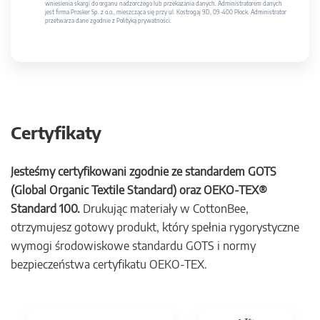
wniesienia skargi do organu nadzorczego lub przekazania danych. Administratorem danych
jest firma Prosker Sp. z o.o., mieszcząca się przy ul. Kostrogaj 9D, 09-400 Płock. Administrator
przetwarza dane zgodnie z Polityką prywatności.
Certyfikaty
Jesteśmy certyfikowani zgodnie ze standardem GOTS
(Global Organic Textile Standard) oraz OEKO-TEX®
Standard 100.
Drukując materiały w CottonBee,
otrzymujesz gotowy produkt, który spełnia rygorystyczne
wymogi środowiskowe standardu GOTS i normy
bezpieczeństwa certyfikatu OEKO-TEX.