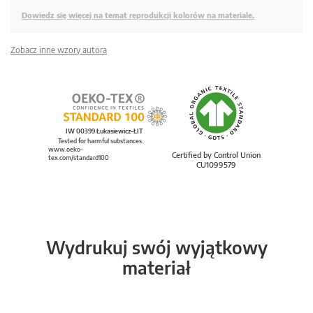
Dowiedz się więcej na temat reprodukcji kolorów na materiale.
Zobacz inne wzory autora
IW 00399 Łukasiewicz-ŁIT
Tested for harmful substances.
www.oeko-
Certified by Control Union
tex.com/standard100
CU1099579
Wydrukuj swój wyjątkowy
materiał