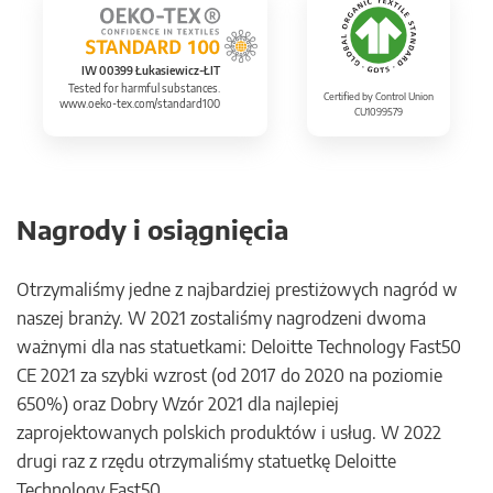
IW 00399 Łukasiewicz-ŁIT
Tested for harmful substances.
Certified by Control Union
www.oeko-tex.com/standard100
CU1099579
Nagrody i osiągnięcia
Otrzymaliśmy jedne z najbardziej prestiżowych nagród w
naszej branży. W 2021 zostaliśmy nagrodzeni dwoma
ważnymi dla nas statuetkami: Deloitte Technology Fast50
CE 2021 za szybki wzrost (od 2017 do 2020 na poziomie
650%) oraz Dobry Wzór 2021 dla najlepiej
zaprojektowanych polskich produktów i usług. W 2022
drugi raz z rzędu otrzymaliśmy statuetkę Deloitte
Technology Fast50.