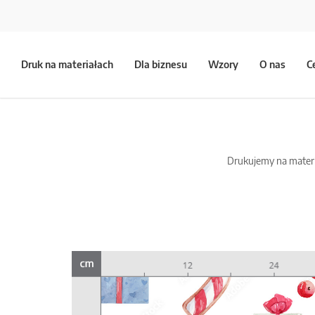
Druk na materiałach
Dla biznesu
Wzory
O nas
C
Drukujemy na materia