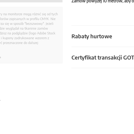
Zamów powyżej 10 metrów, aby o
ry na monitorze mogą różnić się od tych
olorów zapisanych w profilu CMYK. Nie
a się w sposób "bezszwowy". Jeżeli
dzie wyglądał na tkaninie zamów
zisz na podglądzie (logo Adobe Stock
Rabaty hurtowe
i i kupony zadrukowane wzorem z
ć przeznaczone do dalszej
Certyfikat transakcji GO
.