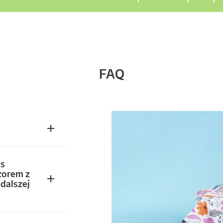
FAQ
s
zorem z
dalszej