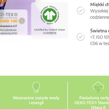
Miękki c
Wysokiej 
codzienne
ukasiewicz-ŁIT
Świetna 
Certified by Control Union
mful substances.
CU1099579
om/standard100
>7, ISO 1
C06 w tes
Nieznaczne zużycie wody
Posiadamy certy
i energii
OEKO-TEX® Stand
(Klasa I)