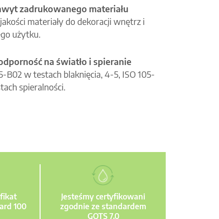
hwyt zadrukowanego materiału
jakości materiały do dekoracji wnętrz i
go użytku.
odporność na światło i spieranie
05-B02 w testach blaknięcia, 4-5, ISO 105-
tach spieralności.
fikat
Jesteśmy certyfikowani
ard 100
zgodnie ze standardem
GOTS 7.0