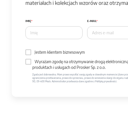
materiałach i kolekcjach wzorów oraz otrzymas
IMIĘ
E-MAIL
Jestem klientem biznesowym
Wyrażam zgodę na otrzymywanie drogą elektroniczną 
produktach i usługach od Prosker Sp. z o.o.
Zgoda jest dobrowolna. Mam prawo wycofać swoją zgodę w dowolnym momencie (dane prze
ograniczenia przetwarzania, prawo do sprzeciwu, prawo do wniesienia skargi do organu nadzo
9D, 09-400 Płock. Administrator przetwarza dane zgodnie z Polityką prywatności.