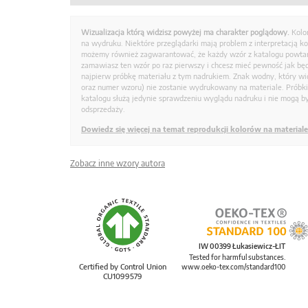
Wizualizacja którą widzisz powyżej ma charakter poglądowy.
Kolo
na wydruku. Niektóre przeglądarki mają problem z interpretacją k
możemy również zagwarantować, że każdy wzór z katalogu powtarz
zamawiasz ten wzór po raz pierwszy i chcesz mieć pewność jak bę
najpierw próbkę materiału z tym nadrukiem. Znak wodny, który wid
oraz numer wzoru) nie zostanie wydrukowany na materiale. Próbk
katalogu służą jedynie sprawdzeniu wyglądu nadruku i nie mogą by
odsprzedaży.
Dowiedz się więcej na temat reprodukcji kolorów na materiale
Zobacz inne wzory autora
IW 00399 Łukasiewicz-ŁIT
Tested for harmful substances.
Certified by Control Union
www.oeko-tex.com/standard100
CU1099579