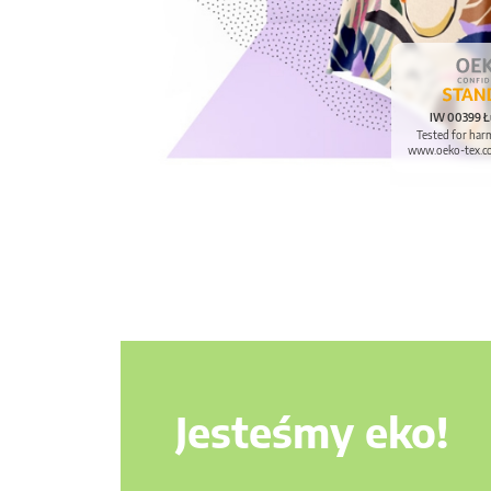
IW 00399 Ł
Tested for har
www.oeko-tex.c
Jesteśmy eko!