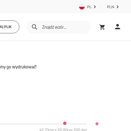
PL
PLN
J PLIK
mamy go wydrukować!
+
42.33cm x 50.80cm 300 dpi