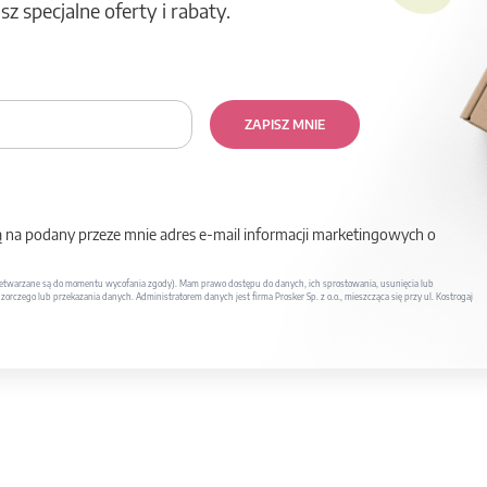
z specjalne oferty i rabaty.
ZAPISZ MNIE
na podany przeze mnie adres e-mail informacji marketingowych o
twarzane są do momentu wycofania zgody). Mam prawo dostępu do danych, ich sprostowania, usunięcia lub
rczego lub przekazania danych. Administratorem danych jest firma Prosker Sp. z o.o., mieszcząca się przy ul. Kostrogaj