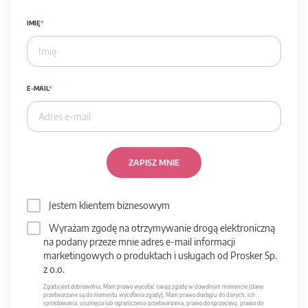
IMIĘ
E-MAIL
ZAPISZ MNIE
Jestem klientem biznesowym
Wyrażam zgodę na otrzymywanie drogą elektroniczną
na podany przeze mnie adres e-mail informacji
marketingowych o produktach i usługach od Prosker Sp.
z o.o.
Zgoda jest dobrowolna. Mam prawo wycofać swoją zgodę w dowolnym momencie (dane
przetwarzane są do momentu wycofania zgody). Mam prawo dostępu do danych, ich
sprostowania, usunięcia lub ograniczenia przetwarzania, prawo do sprzeciwu, prawo do