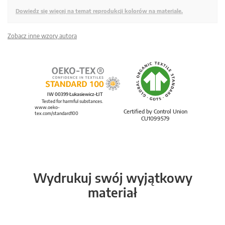
Dowiedz się więcej na temat reprodukcji kolorów na materiale.
Zobacz inne wzory autora
IW 00399 Łukasiewicz-ŁIT
Tested for harmful substances.
www.oeko-
Certified by Control Union
tex.com/standard100
CU1099579
Wydrukuj swój wyjątkowy
materiał