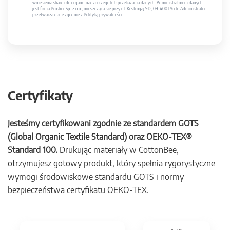
wniesienia skargi do organu nadzorczego lub przekazania danych. Administratorem danych
jest firma Prosker Sp. z o.o., mieszcząca się przy ul. Kostrogaj 9D, 09-400 Płock. Administrator
przetwarza dane zgodnie z Polityką prywatności.
Certyfikaty
Jesteśmy certyfikowani zgodnie ze standardem GOTS
(Global Organic Textile Standard) oraz OEKO-TEX®
Standard 100.
Drukując materiały w CottonBee,
otrzymujesz gotowy produkt, który spełnia rygorystyczne
wymogi środowiskowe standardu GOTS i normy
bezpieczeństwa certyfikatu OEKO-TEX.