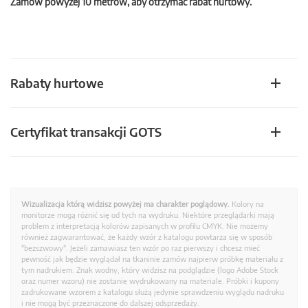
Zamów powyżej 10 metrów, aby otrzymać rabat hurtowy.
Rabaty hurtowe
Certyfikat transakcji GOTS
Wizualizacja którą widzisz powyżej ma charakter poglądowy.
Kolory na
monitorze mogą różnić się od tych na wydruku. Niektóre przeglądarki mają
problem z interpretacją kolorów zapisanych w profilu CMYK. Nie możemy
również zagwarantować, że każdy wzór z katalogu powtarza się w sposób
"bezszwowy". Jeżeli zamawiasz ten wzór po raz pierwszy i chcesz mieć
pewność jak będzie wyglądał na tkaninie zamów najpierw próbkę materiału z
tym nadrukiem. Znak wodny, który widzisz na podglądzie (logo Adobe Stock
oraz numer wzoru) nie zostanie wydrukowany na materiale. Próbki i kupony
zadrukowane wzorem z katalogu służą jedynie sprawdzeniu wyglądu nadruku
i nie mogą być przeznaczone do dalszej odsprzedaży.