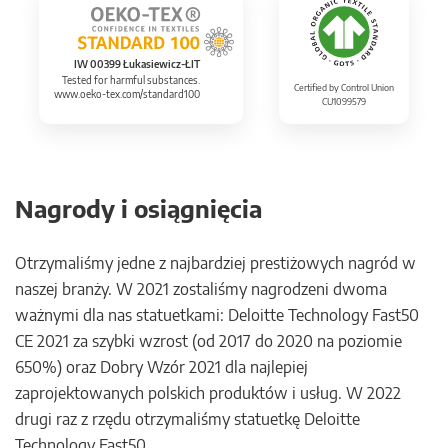
IW 00399 Łukasiewicz-ŁIT
Tested for harmful substances.
Certified by Control Union
www.oeko-tex.com/standard100
CU1099579
Nagrody i osiągnięcia
Otrzymaliśmy jedne z najbardziej prestiżowych nagród w
naszej branży. W 2021 zostaliśmy nagrodzeni dwoma
ważnymi dla nas statuetkami: Deloitte Technology Fast50
CE 2021 za szybki wzrost (od 2017 do 2020 na poziomie
650%) oraz Dobry Wzór 2021 dla najlepiej
zaprojektowanych polskich produktów i usług. W 2022
drugi raz z rzędu otrzymaliśmy statuetkę Deloitte
Technology Fast50.