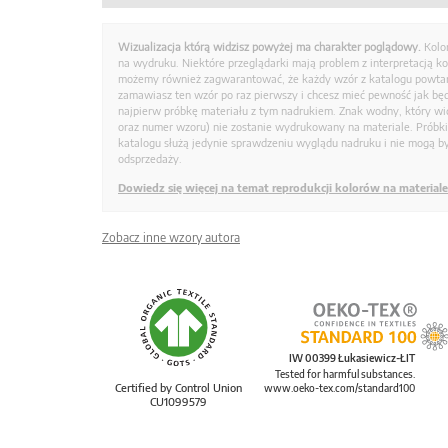
Wizualizacja którą widzisz powyżej ma charakter poglądowy.
Kolo
na wydruku. Niektóre przeglądarki mają problem z interpretacją k
możemy również zagwarantować, że każdy wzór z katalogu powtarz
zamawiasz ten wzór po raz pierwszy i chcesz mieć pewność jak bę
najpierw próbkę materiału z tym nadrukiem. Znak wodny, który wid
oraz numer wzoru) nie zostanie wydrukowany na materiale. Próbk
katalogu służą jedynie sprawdzeniu wyglądu nadruku i nie mogą by
odsprzedaży.
Dowiedz się więcej na temat reprodukcji kolorów na materiale
Zobacz inne wzory autora
IW 00399 Łukasiewicz-ŁIT
Tested for harmful substances.
Certified by Control Union
www.oeko-tex.com/standard100
CU1099579