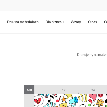
Druk na materiałach
Dla biznesu
Wzory
O nas
C
Drukujemy na materia