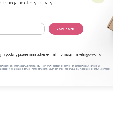
z specjalne oferty i rabaty.
ZAPISZ MNIE
na podany przeze mnie adres e-mail informacji marketingowych o
twarzane są do momentu wycofania zgody). Mam prawo dostępu do danych, ich sprostowania, usunięcia lub
rczego lub przekazania danych. Administratorem danych jest firma Prosker Sp. z o.o., mieszcząca się przy ul. Kostrogaj