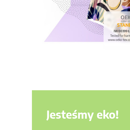
IW 00399 Ł
Tested for har
www.oeko-tex.c
Jesteśmy eko!