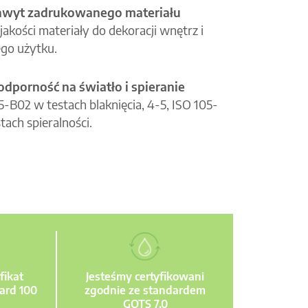
hwyt zadrukowanego materiału
jakości materiały do dekoracji wnętrz i
go użytku.
odporność na światło i spieranie
05-B02 w testach blaknięcia, 4-5, ISO 105-
tach spieralności.
fikat
Jesteśmy certyfikowani
ard 100
zgodnie ze standardem
GOTS 7.0