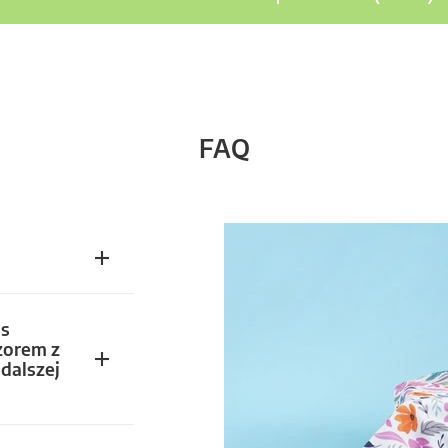
FAQ
s
zorem z
dalszej