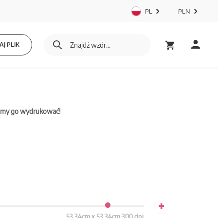
PL
PLN
J PLIK
mamy go wydrukować!
+
53.34cm x 53.34cm 300 dpi