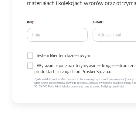
materiałach i kolekcjach wzorów oraz otrzymas
IMIĘ
E-MAIL
Jestem klientem biznesowym
Wyrażam zgodę na otrzymywanie drogą elektroniczną 
produktach i usługach od Prosker Sp. z o.o.
Zgoda jest dobrowolna. Mam prawo wycofać swoją zgodę w dowolnym momencie (dane prze
ograniczenia przetwarzania, prawo do sprzeciwu, prawo do wniesienia skargi do organu nadzo
9D, 09-400 Płock. Administrator przetwarza dane zgodnie z Polityką prywatności.