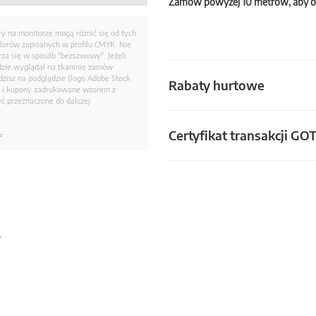
Zamów powyżej 10 metrów, aby o
ry na monitorze mogą różnić się od tych
olorów zapisanych w profilu CMYK. Nie
a się w sposób "bezszwowy". Jeżeli
dzie wyglądał na tkaninie zamów
zisz na podglądzie (logo Adobe Stock
Rabaty hurtowe
i i kupony zadrukowane wzorem z
ć przeznaczone do dalszej
Certyfikat transakcji GO
.