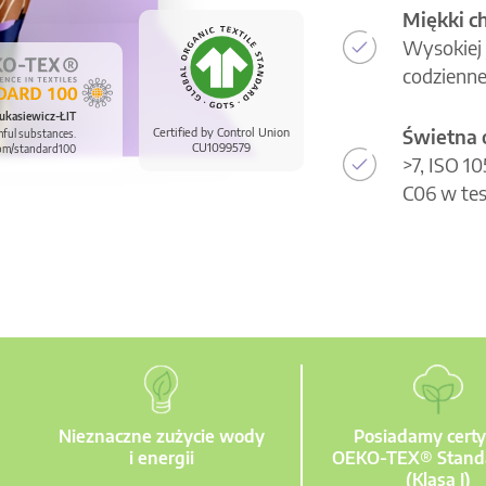
Miękki c
Wysokiej 
codzienne
ukasiewicz-ŁIT
Świetna 
Certified by Control Union
mful substances.
CU1099579
om/standard100
>7, ISO 1
C06 w tes
Nieznaczne zużycie wody
Posiadamy certy
i energii
OEKO-TEX® Stand
(Klasa I)