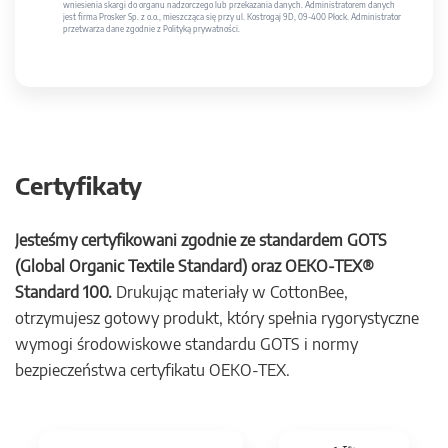
wniesienia skargi do organu nadzorczego lub przekazania danych. Administratorem danych
jest firma Prosker Sp. z o.o., mieszcząca się przy ul. Kostrogaj 9D, 09-400 Płock. Administrator
przetwarza dane zgodnie z Polityką prywatności.
Certyfikaty
Jesteśmy certyfikowani zgodnie ze standardem GOTS
(Global Organic Textile Standard) oraz OEKO-TEX®
Standard 100.
Drukując materiały w CottonBee,
otrzymujesz gotowy produkt, który spełnia rygorystyczne
wymogi środowiskowe standardu GOTS i normy
bezpieczeństwa certyfikatu OEKO-TEX.