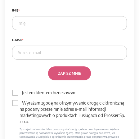
IMIĘ
E-MAIL
ZAPISZ MNIE
Jestem klientem biznesowym
Wyrażam zgodę na otrzymywanie drogą elektroniczną
na podany przeze mnie adres e-mail informacji
marketingowych o produktach i usługach od Prosker Sp.
z o.o.
Zgoda jest dobrowolna. Mam prawo wycofać swoją zgodę w dowolnym momencie (dane
przetwarzane są do momentu wycofania zgody). Mam prawo dostępu do danych, ich
sprostowania, usunięcia lub ograniczenia przetwarzania, prawo do sprzeciwu, prawo do