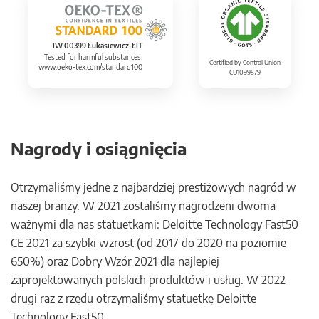
IW 00399 Łukasiewicz-ŁIT
Tested for harmful substances.
Certified by Control Union
www.oeko-tex.com/standard100
CU1099579
Nagrody i osiągnięcia
Otrzymaliśmy jedne z najbardziej prestiżowych nagród w
naszej branży. W 2021 zostaliśmy nagrodzeni dwoma
ważnymi dla nas statuetkami: Deloitte Technology Fast50
CE 2021 za szybki wzrost (od 2017 do 2020 na poziomie
650%) oraz Dobry Wzór 2021 dla najlepiej
zaprojektowanych polskich produktów i usług. W 2022
drugi raz z rzędu otrzymaliśmy statuetkę Deloitte
Technology Fast50.