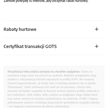
Zamów powyżej 10 metrów, aby otrzymać rabat hurtowy.
Rabaty hurtowe
Certyfikat transakcji GOTS
Wizualizacja którą widzisz powyżej ma charakter poglądowy.
Kolory na
monitorze mogą różnić się od tych na wydruku. Niektóre przeglądarki mają
problem z interpretacją kolorów zapisanych w profilu CMYK. Nie możemy
również zagwarantować, że każdy wzór z katalogu powtarza się w sposób
"bezszwowy". Jeżeli zamawiasz ten wzór po raz pierwszy i chcesz mieć
pewność jak będzie wyglądał na tkaninie zamów najpierw próbkę materiału z
tym nadrukiem. Znak wodny, który widzisz na podglądzie (logo Adobe Stock
oraz numer wzoru) nie zostanie wydrukowany na materiale. Próbki i kupony
zadrukowane wzorem z katalogu służą jedynie sprawdzeniu wyglądu nadruku
i nie mogą być przeznaczone do dalszej odsprzedaży.