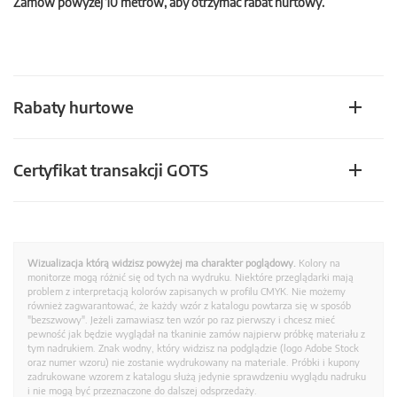
Zamów powyżej 10 metrów, aby otrzymać rabat hurtowy.
Rabaty hurtowe
Certyfikat transakcji GOTS
Wizualizacja którą widzisz powyżej ma charakter poglądowy.
Kolory na
monitorze mogą różnić się od tych na wydruku. Niektóre przeglądarki mają
problem z interpretacją kolorów zapisanych w profilu CMYK. Nie możemy
również zagwarantować, że każdy wzór z katalogu powtarza się w sposób
"bezszwowy". Jeżeli zamawiasz ten wzór po raz pierwszy i chcesz mieć
pewność jak będzie wyglądał na tkaninie zamów najpierw próbkę materiału z
tym nadrukiem. Znak wodny, który widzisz na podglądzie (logo Adobe Stock
oraz numer wzoru) nie zostanie wydrukowany na materiale. Próbki i kupony
zadrukowane wzorem z katalogu służą jedynie sprawdzeniu wyglądu nadruku
i nie mogą być przeznaczone do dalszej odsprzedaży.