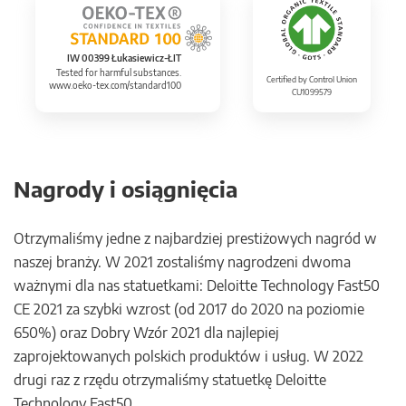
IW 00399 Łukasiewicz-ŁIT
Tested for harmful substances.
Certified by Control Union
www.oeko-tex.com/standard100
CU1099579
Nagrody i osiągnięcia
Otrzymaliśmy jedne z najbardziej prestiżowych nagród w
naszej branży. W 2021 zostaliśmy nagrodzeni dwoma
ważnymi dla nas statuetkami: Deloitte Technology Fast50
CE 2021 za szybki wzrost (od 2017 do 2020 na poziomie
650%) oraz Dobry Wzór 2021 dla najlepiej
zaprojektowanych polskich produktów i usług. W 2022
drugi raz z rzędu otrzymaliśmy statuetkę Deloitte
Technology Fast50.