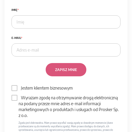
IMIĘ
E-MAIL
ZAPISZ MNIE
Jestem klientem biznesowym
Wyrażam zgodę na otrzymywanie drogą elektroniczną
na podany przeze mnie adres e-mail informacji
marketingowych o produktach i usługach od Prosker Sp.
z o.o.
Zgoda jest dobrowolna. Mam prawo wycofać swoją zgodę w dowolnym momencie (dane
przetwarzane są do momentu wycofania zgody). Mam prawo dostępu do danych, ich
sprostowania, usunięcia lub ograniczenia przetwarzania, prawo do sprzeciwu, prawo do