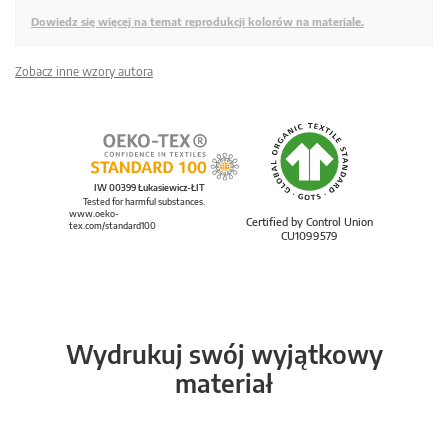
Dowiedz się więcej na temat reprodukcji kolorów na materiale.
Zobacz inne wzory autora
IW 00399 Łukasiewicz-ŁIT
Tested for harmful substances.
www.oeko-
Certified by Control Union
tex.com/standard100
CU1099579
Wydrukuj swój wyjątkowy
materiał