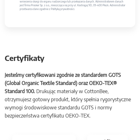
wniesienia skargi do organu nadzorczego lub przekazania danych. Administratorem danych
jest firma Prosker Sp. z o.o., mieszcząca się przy ul. Kostrogaj 9D, 09-400 Płock. Administrator
przetwarza dane zgodnie z Polityką prywatności.
Certyfikaty
Jesteśmy certyfikowani zgodnie ze standardem GOTS
(Global Organic Textile Standard) oraz OEKO-TEX®
Standard 100.
Drukując materiały w CottonBee,
otrzymujesz gotowy produkt, który spełnia rygorystyczne
wymogi środowiskowe standardu GOTS i normy
bezpieczeństwa certyfikatu OEKO-TEX.