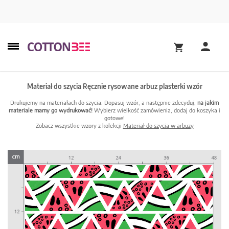
Materiał do szycia Ręcznie rysowane arbuz plasterki wzór
Drukujemy na materiałach do szycia. Dopasuj wzór, a następnie zdecyduj,
na jakim
materiale mamy go wydrukować!
Wybierz wielkość zamówienia, dodaj do koszyka i
gotowe!
Zobacz wszystkie wzory z kolekcji
Materiał do szycia w arbuzy