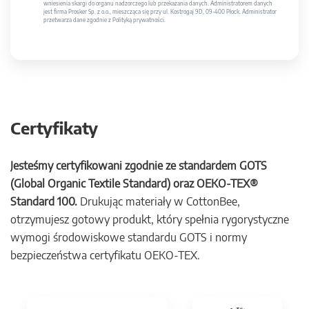
wniesienia skargi do organu nadzorczego lub przekazania danych. Administratorem danych
jest firma Prosker Sp. z o.o., mieszcząca się przy ul. Kostrogaj 9D, 09-400 Płock. Administrator
przetwarza dane zgodnie z Polityką prywatności.
Certyfikaty
Jesteśmy certyfikowani zgodnie ze standardem GOTS
(Global Organic Textile Standard) oraz OEKO-TEX®
Standard 100.
Drukując materiały w CottonBee,
otrzymujesz gotowy produkt, który spełnia rygorystyczne
wymogi środowiskowe standardu GOTS i normy
bezpieczeństwa certyfikatu OEKO-TEX.