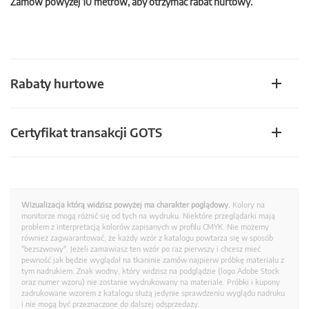
Zamów powyżej 10 metrów, aby otrzymać rabat hurtowy.
Rabaty hurtowe
Certyfikat transakcji GOTS
Wizualizacja którą widzisz powyżej ma charakter poglądowy.
Kolory na
monitorze mogą różnić się od tych na wydruku. Niektóre przeglądarki mają
problem z interpretacją kolorów zapisanych w profilu CMYK. Nie możemy
również zagwarantować, że każdy wzór z katalogu powtarza się w sposób
"bezszwowy". Jeżeli zamawiasz ten wzór po raz pierwszy i chcesz mieć
pewność jak będzie wyglądał na tkaninie zamów najpierw próbkę materiału z
tym nadrukiem. Znak wodny, który widzisz na podglądzie (logo Adobe Stock
oraz numer wzoru) nie zostanie wydrukowany na materiale. Próbki i kupony
zadrukowane wzorem z katalogu służą jedynie sprawdzeniu wyglądu nadruku
i nie mogą być przeznaczone do dalszej odsprzedaży.