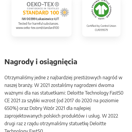
IW 00399 Łukasiewicz-ŁIT
Tested for harmful substances.
Certified by Control Union
www.oeko-tex.com/standard100
CU1099579
Nagrody i osiągnięcia
Otrzymaliśmy jedne z najbardziej prestiżowych nagród w
naszej branży. W 2021 zostaliśmy nagrodzeni dwoma
ważnymi dla nas statuetkami: Deloitte Technology Fast50
CE 2021 za szybki wzrost (od 2017 do 2020 na poziomie
650%) oraz Dobry Wzór 2021 dla najlepiej
zaprojektowanych polskich produktów i usług. W 2022
drugi raz z rzędu otrzymaliśmy statuetkę Deloitte
Technology Fast50.