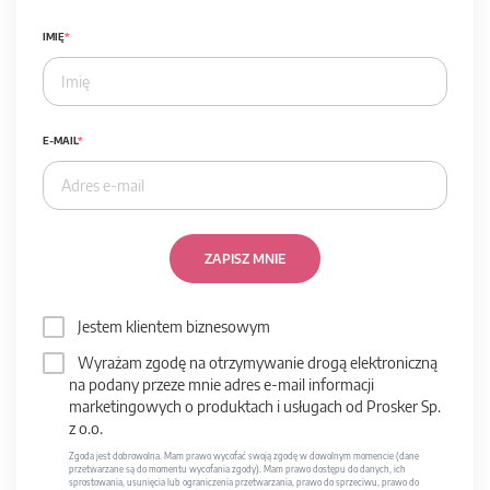
IMIĘ
E-MAIL
ZAPISZ MNIE
Jestem klientem biznesowym
Wyrażam zgodę na otrzymywanie drogą elektroniczną
na podany przeze mnie adres e-mail informacji
marketingowych o produktach i usługach od Prosker Sp.
z o.o.
Zgoda jest dobrowolna. Mam prawo wycofać swoją zgodę w dowolnym momencie (dane
przetwarzane są do momentu wycofania zgody). Mam prawo dostępu do danych, ich
sprostowania, usunięcia lub ograniczenia przetwarzania, prawo do sprzeciwu, prawo do