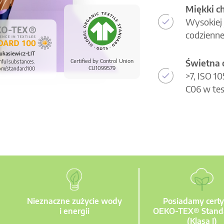
Miękki c
Wysokiej 
codzienne
ukasiewicz-ŁIT
Świetna 
Certified by Control Union
mful substances.
CU1099579
om/standard100
>7, ISO 1
C06 w tes
Nieznaczne zużycie wody
Posiadamy certy
i energii
OEKO-TEX® Stand
(Klasa I)