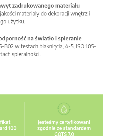
hwyt zadrukowanego materiału
jakości materiały do dekoracji wnętrz i
go użytku.
odporność na światło i spieranie
05-B02 w testach blaknięcia, 4-5, ISO 105-
tach spieralności.
fikat
Jesteśmy certyfikowani
ard 100
zgodnie ze standardem
GOTS 7.0