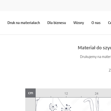
Druk na materiałach
Dla biznesu
Wzory
O nas
C
Materiał do szy
Drukujemy na materia
Z