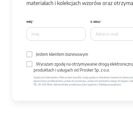
materiałach i kolekcjach wzorów oraz otrzymas
IMIĘ
E-MAIL
Jestem klientem biznesowym
Wyrażam zgodę na otrzymywanie drogą elektroniczną 
produktach i usługach od Prosker Sp. z o.o.
Zgoda jest dobrowolna. Mam prawo wycofać swoją zgodę w dowolnym momencie (dane prze
ograniczenia przetwarzania, prawo do sprzeciwu, prawo do wniesienia skargi do organu nadzo
9D, 09-400 Płock. Administrator przetwarza dane zgodnie z Polityką prywatności.