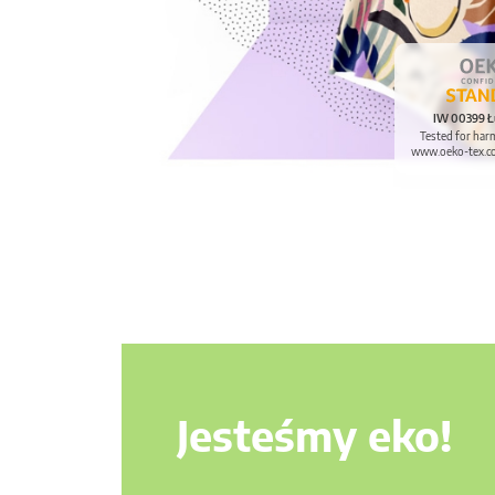
IW 00399 Ł
Tested for har
www.oeko-tex.c
Jesteśmy eko!