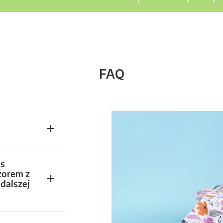
FAQ
s
zorem z
dalszej