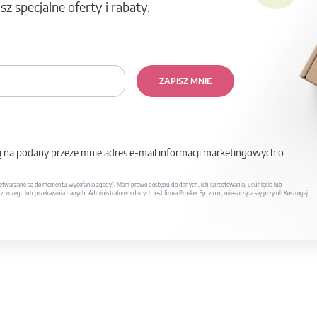
z specjalne oferty i rabaty.
ZAPISZ MNIE
na podany przeze mnie adres e-mail informacji marketingowych o
twarzane są do momentu wycofania zgody). Mam prawo dostępu do danych, ich sprostowania, usunięcia lub
rczego lub przekazania danych. Administratorem danych jest firma Prosker Sp. z o.o., mieszcząca się przy ul. Kostrogaj