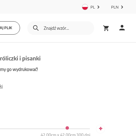
PL
PLN
J PLIK
liczki i pisanki
mamy go wydrukować!
ki
+
42.00cm x 42.00cm 300 dpi