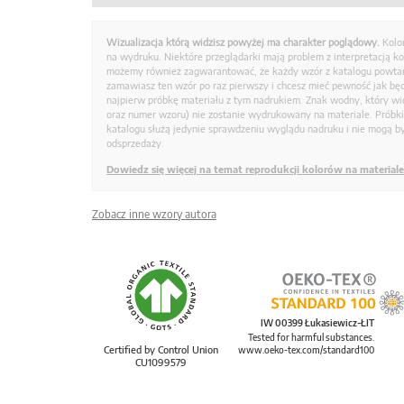
Wizualizacja którą widzisz powyżej ma charakter poglądowy.
Kolo
na wydruku. Niektóre przeglądarki mają problem z interpretacją k
możemy również zagwarantować, że każdy wzór z katalogu powtarz
zamawiasz ten wzór po raz pierwszy i chcesz mieć pewność jak bę
najpierw próbkę materiału z tym nadrukiem. Znak wodny, który wid
oraz numer wzoru) nie zostanie wydrukowany na materiale. Próbk
katalogu służą jedynie sprawdzeniu wyglądu nadruku i nie mogą by
odsprzedaży.
Dowiedz się więcej na temat reprodukcji kolorów na materiale
Zobacz inne wzory autora
IW 00399 Łukasiewicz-ŁIT
Tested for harmful substances.
Certified by Control Union
www.oeko-tex.com/standard100
CU1099579