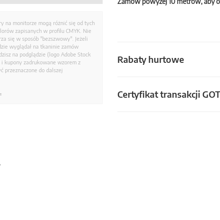
Zamów powyżej 10 metrów, aby o
ry na monitorze mogą różnić się od tych
olorów zapisanych w profilu CMYK. Nie
a się w sposób "bezszwowy". Jeżeli
dzie wyglądał na tkaninie zamów
zisz na podglądzie (logo Adobe Stock
Rabaty hurtowe
i i kupony zadrukowane wzorem z
ć przeznaczone do dalszej
Certyfikat transakcji GO
.