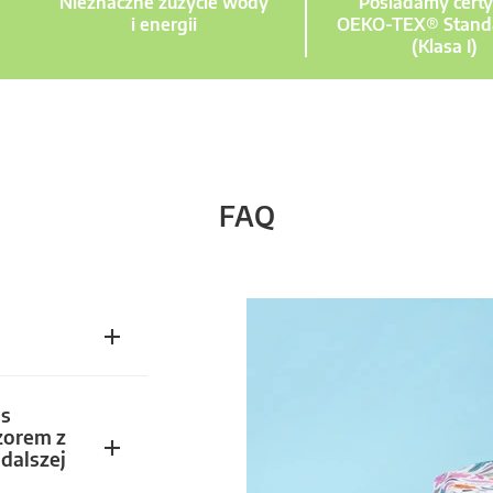
Nieznaczne zużycie wody
Posiadamy certy
i energii
OEKO-TEX® Stand
(Klasa I)
FAQ
s
zorem z
dalszej