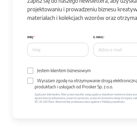
Zapisz się do naszego newslettera, aby uzyska
projektowaniu i prowadzeniu biznesu kreatyw
materiałach i kolekcjach wzorów oraz otrzymas
IMIĘ
E-MAIL
Jestem klientem biznesowym
Wyrażam zgodę na otrzymywanie drogą elektroniczną 
produktach i usługach od Prosker Sp. z o.o.
Zgoda jest dobrowolna. Mam prawo wycofać swoją zgodę w dowolnym momencie (dane prze
ograniczenia przetwarzania, prawo do sprzeciwu, prawo do wniesienia skargi do organu nadzo
9D, 09-400 Płock. Administrator przetwarza dane zgodnie z Polityką prywatności.