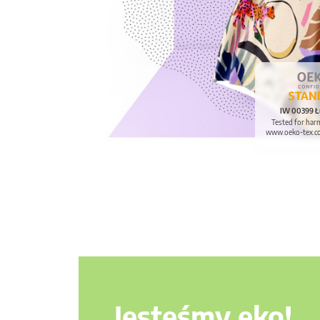
IW 00399 Ł
Tested for har
www.oeko-tex.c
Jesteśmy eko!