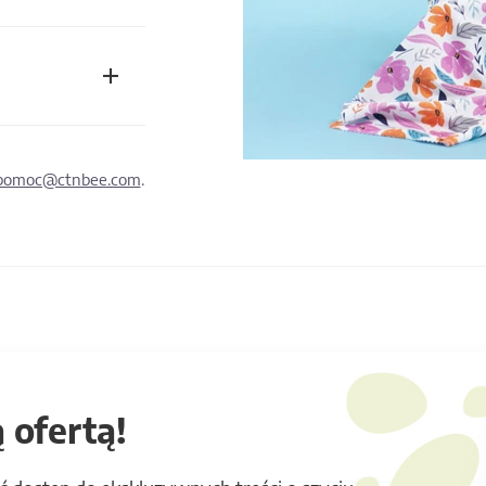
pomoc@ctnbee.com
.
 ofertą!