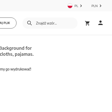
PL
PLN
J PLIK
 Background for
ecloths, pajamas.
mamy go wydrukować!