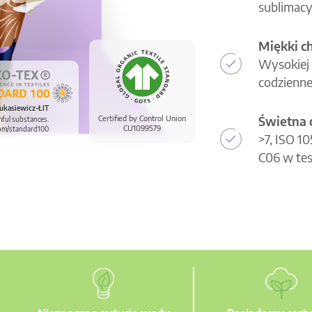
sublimacy
Miękki c
Wysokiej 
codzienne
ukasiewicz-ŁIT
Świetna 
Certified by Control Union
mful substances.
CU1099579
om/standard100
>7, ISO 1
C06 w tes