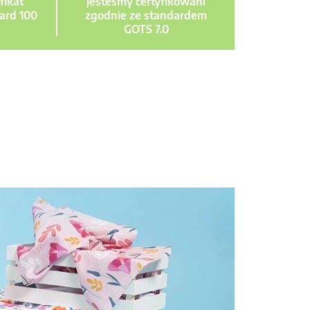
fikat
Jesteśmy certyfikowani
ard 100
zgodnie ze standardem
GOTS 7.0