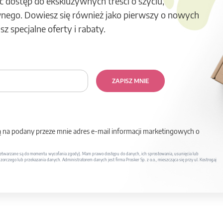
ć dostęp do ekskluzywnych treści o szyciu,
nego. Dowiesz się również jako pierwszy o nowych
z specjalne oferty i rabaty.
ZAPISZ MNIE
na podany przeze mnie adres e-mail informacji marketingowych o
twarzane są do momentu wycofania zgody). Mam prawo dostępu do danych, ich sprostowania, usunięcia lub
rczego lub przekazania danych. Administratorem danych jest firma Prosker Sp. z o.o., mieszcząca się przy ul. Kostrogaj