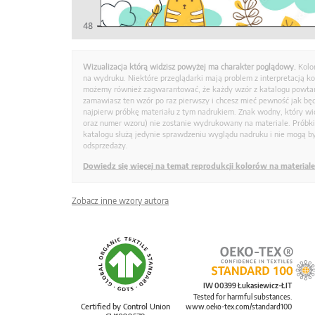
Wizualizacja którą widzisz powyżej ma charakter poglądowy.
Kolo
na wydruku. Niektóre przeglądarki mają problem z interpretacją k
możemy również zagwarantować, że każdy wzór z katalogu powtarz
zamawiasz ten wzór po raz pierwszy i chcesz mieć pewność jak bę
najpierw próbkę materiału z tym nadrukiem. Znak wodny, który wid
oraz numer wzoru) nie zostanie wydrukowany na materiale. Próbk
katalogu służą jedynie sprawdzeniu wyglądu nadruku i nie mogą by
odsprzedaży.
Dowiedz się więcej na temat reprodukcji kolorów na materiale
Zobacz inne wzory autora
IW 00399 Łukasiewicz-ŁIT
Tested for harmful substances.
Certified by Control Union
www.oeko-tex.com/standard100