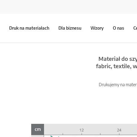
Druk na materiałach
Dla biznesu
Wzory
O nas
C
Materiał do sz
fabric, textile,
Drukujemy na materia