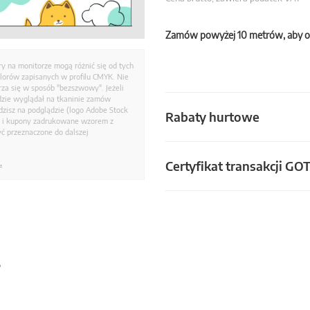
Zamów powyżej 10 metrów, aby o
ry na monitorze mogą różnić się od tych
olorów zapisanych w profilu CMYK. Nie
a się w sposób "bezszwowy". Jeżeli
dzie wyglądał na tkaninie zamów
zisz na podglądzie (logo Adobe Stock
Rabaty hurtowe
i i kupony zadrukowane wzorem z
ć przeznaczone do dalszej
Certyfikat transakcji GO
.