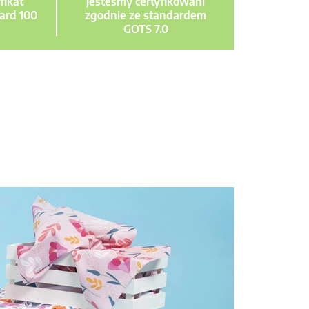
fikat
Jesteśmy certyfikowani
ard 100
zgodnie ze standardem
GOTS 7.0