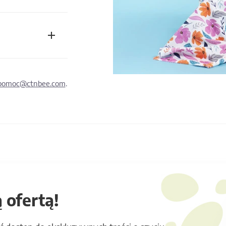
pomoc@ctnbee.com
.
 ofertą!