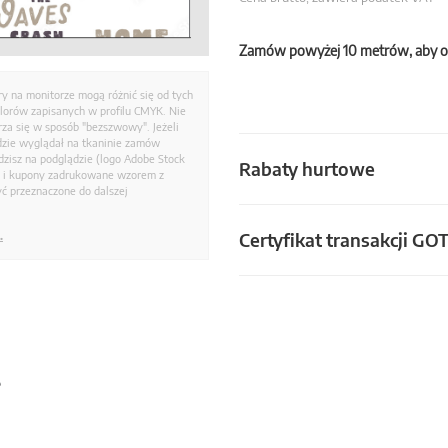
Zamów powyżej 10 metrów, aby o
ry na monitorze mogą różnić się od tych
olorów zapisanych w profilu CMYK. Nie
a się w sposób "bezszwowy". Jeżeli
dzie wyglądał na tkaninie zamów
zisz na podglądzie (logo Adobe Stock
Rabaty hurtowe
i i kupony zadrukowane wzorem z
ć przeznaczone do dalszej
Certyfikat transakcji GO
.