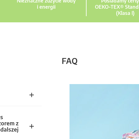
Nieznaczne zużycie wody
Posiadamy certy
i energii
OEKO-TEX® Stand
(Klasa I)
FAQ
s
zorem z
dalszej