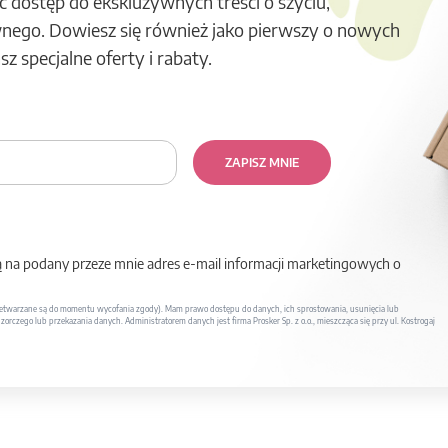
ć dostęp do ekskluzywnych treści o szyciu,
nego. Dowiesz się również jako pierwszy o nowych
z specjalne oferty i rabaty.
ZAPISZ MNIE
na podany przeze mnie adres e-mail informacji marketingowych o
twarzane są do momentu wycofania zgody). Mam prawo dostępu do danych, ich sprostowania, usunięcia lub
rczego lub przekazania danych. Administratorem danych jest firma Prosker Sp. z o.o., mieszcząca się przy ul. Kostrogaj