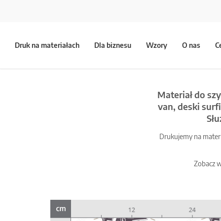
Druk na materiałach
Dla biznesu
Wzory
O nas
C
Materiał do szy
van, deski sur
Słu
Drukujemy na materia
Zobacz w