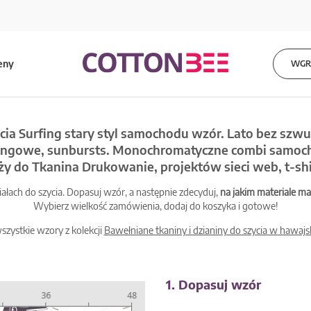
eny
WGRA
cia Surfing stary styl samochodu wzór. Lato bez szwu
fingowe, sunbursts. Monochromatyczne combi samocho
ży do Tkanina Drukowanie, projektów sieci web, t-shi
łach do szycia. Dopasuj wzór, a następnie zdecyduj,
na jakim materiale 
Wybierz wielkość zamówienia, dodaj do koszyka i gotowe!
szystkie wzory z kolekcji
Bawełniane tkaniny i dzianiny do szycia w hawajs
1. Dopasuj wzór