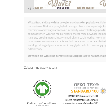
Wizualizacja którą widzisz powyżej ma charakter poglądowy.
Kolo
na wydruku. Niektóre przeglądarki mają problem z interpretacją k
możemy również zagwarantować, że każdy wzór z katalogu powtarz
zamawiasz ten wzór po raz pierwszy i chcesz mieć pewność jak bę
najpierw próbkę materiału z tym nadrukiem. Znak wodny, który wid
oraz numer wzoru) nie zostanie wydrukowany na materiale. Próbk
katalogu służą jedynie sprawdzeniu wyglądu nadruku i nie mogą by
odsprzedaży.
Dowiedz się więcej na temat reprodukcji kolorów na materiale
Zobacz inne wzory autora
IW 00399 Łukasiewicz-ŁIT
Tested for harmful substances.
Certified by Control Union
www.oeko-tex.com/standard100