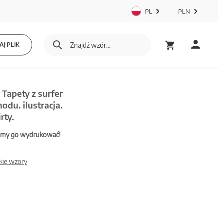
PL
PLN
J PLIK
 Tapety z surfer
du. ilustracja.
rty.
mamy go wydrukować!
kie wzory