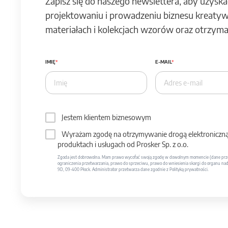
Zapisz się do naszego newslettera, aby uzyska
projektowaniu i prowadzeniu biznesu kreatyw
materiałach i kolekcjach wzorów oraz otrzymas
IMIĘ
E-MAIL
Jestem klientem biznesowym
Wyrażam zgodę na otrzymywanie drogą elektroniczną 
produktach i usługach od Prosker Sp. z o.o.
Zgoda jest dobrowolna. Mam prawo wycofać swoją zgodę w dowolnym momencie (dane prze
ograniczenia przetwarzania, prawo do sprzeciwu, prawo do wniesienia skargi do organu nadzo
9D, 09-400 Płock. Administrator przetwarza dane zgodnie z Polityką prywatności.