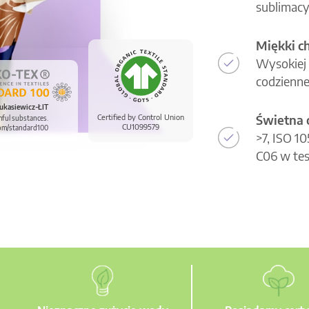
sublimacy
Miękki c
Wysokiej 
codzienne
ukasiewicz-ŁIT
Świetna 
Certified by Control Union
mful substances.
CU1099579
om/standard100
>7, ISO 1
C06 w tes