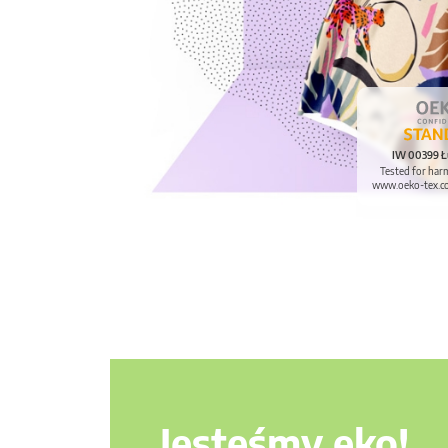
IW 00399 Ł
Tested for har
www.oeko-tex.c
Jesteśmy eko!