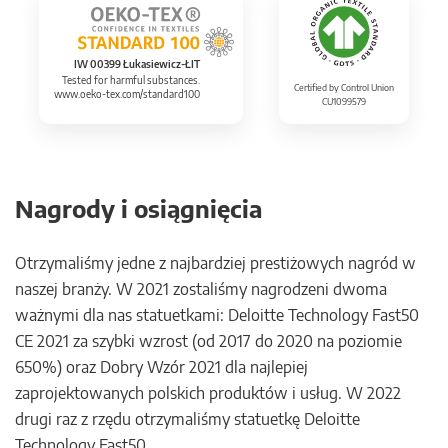
IW 00399 Łukasiewicz-ŁIT
Tested for harmful substances.
Certified by Control Union
www.oeko-tex.com/standard100
CU1099579
Nagrody i osiągnięcia
Otrzymaliśmy jedne z najbardziej prestiżowych nagród w
naszej branży. W 2021 zostaliśmy nagrodzeni dwoma
ważnymi dla nas statuetkami: Deloitte Technology Fast50
CE 2021 za szybki wzrost (od 2017 do 2020 na poziomie
650%) oraz Dobry Wzór 2021 dla najlepiej
zaprojektowanych polskich produktów i usług. W 2022
drugi raz z rzędu otrzymaliśmy statuetkę Deloitte
Technology Fast50.