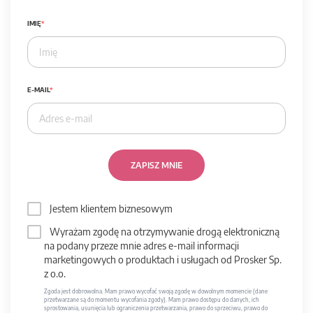
IMIĘ
E-MAIL
ZAPISZ MNIE
Jestem klientem biznesowym
Wyrażam zgodę na otrzymywanie drogą elektroniczną
na podany przeze mnie adres e-mail informacji
marketingowych o produktach i usługach od Prosker Sp.
z o.o.
Zgoda jest dobrowolna. Mam prawo wycofać swoją zgodę w dowolnym momencie (dane
przetwarzane są do momentu wycofania zgody). Mam prawo dostępu do danych, ich
sprostowania, usunięcia lub ograniczenia przetwarzania, prawo do sprzeciwu, prawo do