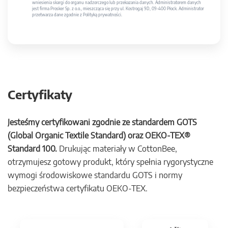
wniesienia skargi do organu nadzorczego lub przekazania danych. Administratorem danych
jest firma Prosker Sp. z o.o., mieszcząca się przy ul. Kostrogaj 9D, 09-400 Płock. Administrator
przetwarza dane zgodnie z Polityką prywatności.
Certyfikaty
Jesteśmy certyfikowani zgodnie ze standardem GOTS
(Global Organic Textile Standard) oraz OEKO-TEX®
Standard 100.
Drukując materiały w CottonBee,
otrzymujesz gotowy produkt, który spełnia rygorystyczne
wymogi środowiskowe standardu GOTS i normy
bezpieczeństwa certyfikatu OEKO-TEX.