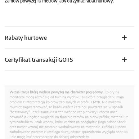
Zamów powyżej 10 metrów, aby otrzymać rabat hurtowy.
Rabaty hurtowe
Certyfikat transakcji GOTS
Wizualizacja którą widzisz powyżej ma charakter poglądowy.
Kolory na
monitorze mogą różnić się od tych na wydruku. Niektóre przeglądarki mają
problem z interpretacją kolorów zapisanych w profilu CMYK. Nie możemy
również zagwarantować, że każdy wzór z katalogu powtarza się w sposób
"bezszwowy". Jeżeli zamawiasz ten wzór po raz pierwszy i chcesz mieć
pewność jak będzie wyglądał na tkaninie zamów najpierw próbkę materiału z
tym nadrukiem. Znak wodny, który widzisz na podglądzie (logo Adobe Stock
oraz numer wzoru) nie zostanie wydrukowany na materiale. Próbki i kupony
zadrukowane wzorem z katalogu służą jedynie sprawdzeniu wyglądu nadruku
i nie mogą być przeznaczone do dalszej odsprzedaży.