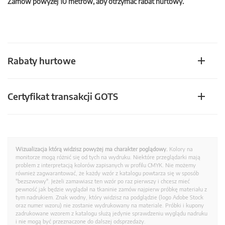
Zamów powyżej 10 metrów, aby otrzymać rabat hurtowy.
Rabaty hurtowe
Certyfikat transakcji GOTS
Wizualizacja którą widzisz powyżej ma charakter poglądowy.
Kolory na
monitorze mogą różnić się od tych na wydruku. Niektóre przeglądarki mają
problem z interpretacją kolorów zapisanych w profilu CMYK. Nie możemy
również zagwarantować, że każdy wzór z katalogu powtarza się w sposób
"bezszwowy". Jeżeli zamawiasz ten wzór po raz pierwszy i chcesz mieć
pewność jak będzie wyglądał na tkaninie zamów najpierw próbkę materiału z
tym nadrukiem. Znak wodny, który widzisz na podglądzie (logo Adobe Stock
oraz numer wzoru) nie zostanie wydrukowany na materiale. Próbki i kupony
zadrukowane wzorem z katalogu służą jedynie sprawdzeniu wyglądu nadruku
i nie mogą być przeznaczone do dalszej odsprzedaży.