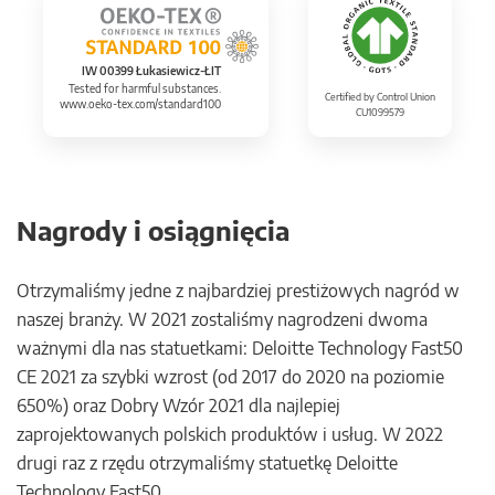
IW 00399 Łukasiewicz-ŁIT
Tested for harmful substances.
Certified by Control Union
www.oeko-tex.com/standard100
CU1099579
Nagrody i osiągnięcia
Otrzymaliśmy jedne z najbardziej prestiżowych nagród w
naszej branży. W 2021 zostaliśmy nagrodzeni dwoma
ważnymi dla nas statuetkami: Deloitte Technology Fast50
CE 2021 za szybki wzrost (od 2017 do 2020 na poziomie
650%) oraz Dobry Wzór 2021 dla najlepiej
zaprojektowanych polskich produktów i usług. W 2022
drugi raz z rzędu otrzymaliśmy statuetkę Deloitte
Technology Fast50.