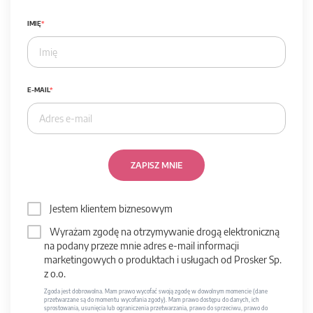
IMIĘ
E-MAIL
ZAPISZ MNIE
Jestem klientem biznesowym
Wyrażam zgodę na otrzymywanie drogą elektroniczną
na podany przeze mnie adres e-mail informacji
marketingowych o produktach i usługach od Prosker Sp.
z o.o.
Zgoda jest dobrowolna. Mam prawo wycofać swoją zgodę w dowolnym momencie (dane
przetwarzane są do momentu wycofania zgody). Mam prawo dostępu do danych, ich
sprostowania, usunięcia lub ograniczenia przetwarzania, prawo do sprzeciwu, prawo do