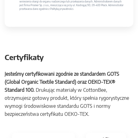
wniesienia skargi do organu nadzorczego lub przekazania danych. Administratorem danych
jest firma Prosker Sp. z o.o., mieszcząca się przy ul. Kostrogaj 9D, 09-400 Płock. Administrator
przetwarza dane zgodnie z Polityką prywatności.
Certyfikaty
Jesteśmy certyfikowani zgodnie ze standardem GOTS
(Global Organic Textile Standard) oraz OEKO-TEX®
Standard 100.
Drukując materiały w CottonBee,
otrzymujesz gotowy produkt, który spełnia rygorystyczne
wymogi środowiskowe standardu GOTS i normy
bezpieczeństwa certyfikatu OEKO-TEX.