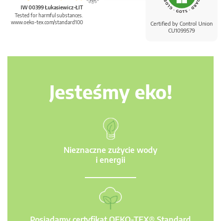
IW 00399 Łukasiewicz-ŁIT
Tested for harmful substances.
www.oeko-tex.com/standard100
Certified by Control Union
CU1099579
Jesteśmy eko!
Nieznaczne zużycie wody
i energii
Posiadamy certyfikat OEKO-TEX® Standard