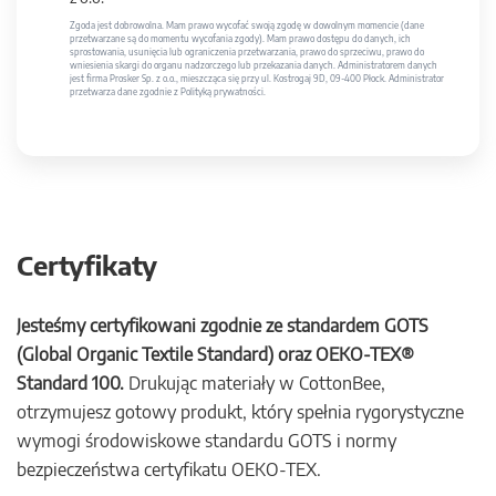
Zgoda jest dobrowolna. Mam prawo wycofać swoją zgodę w dowolnym momencie (dane
przetwarzane są do momentu wycofania zgody). Mam prawo dostępu do danych, ich
sprostowania, usunięcia lub ograniczenia przetwarzania, prawo do sprzeciwu, prawo do
wniesienia skargi do organu nadzorczego lub przekazania danych. Administratorem danych
jest firma Prosker Sp. z o.o., mieszcząca się przy ul. Kostrogaj 9D, 09-400 Płock. Administrator
przetwarza dane zgodnie z Polityką prywatności.
Certyfikaty
Jesteśmy certyfikowani zgodnie ze standardem GOTS
(Global Organic Textile Standard) oraz OEKO-TEX®
Standard 100.
Drukując materiały w CottonBee,
otrzymujesz gotowy produkt, który spełnia rygorystyczne
wymogi środowiskowe standardu GOTS i normy
bezpieczeństwa certyfikatu OEKO-TEX.