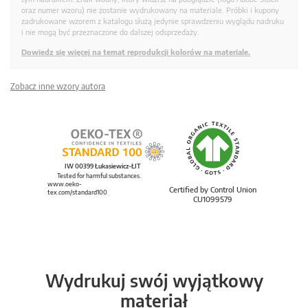
oraz numer wzoru) nie zostanie wydrukowany na materiale. Próbki i kupony
zadrukowane wzorem z katalogu służą jedynie sprawdzeniu wyglądu nadruku
i nie mogą być przeznaczone do dalszej odsprzedaży.
Dowiedz się więcej na temat reprodukcji kolorów na materiale.
Zobacz inne wzory autora
IW 00399 Łukasiewicz-ŁIT
Tested for harmful substances.
www.oeko-
Certified by Control Union
tex.com/standard100
CU1099579
Wydrukuj swój wyjątkowy
materiał