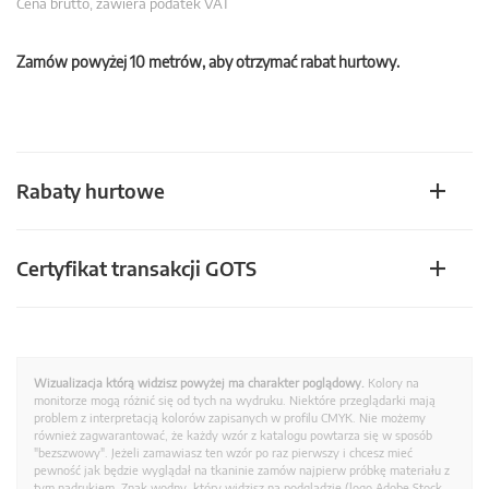
Cena brutto, zawiera podatek VAT
Zamów powyżej 10 metrów, aby otrzymać rabat hurtowy.
Rabaty hurtowe
Certyfikat transakcji GOTS
Wizualizacja którą widzisz powyżej ma charakter poglądowy.
Kolory na
monitorze mogą różnić się od tych na wydruku. Niektóre przeglądarki mają
problem z interpretacją kolorów zapisanych w profilu CMYK. Nie możemy
również zagwarantować, że każdy wzór z katalogu powtarza się w sposób
"bezszwowy". Jeżeli zamawiasz ten wzór po raz pierwszy i chcesz mieć
pewność jak będzie wyglądał na tkaninie zamów najpierw próbkę materiału z
tym nadrukiem. Znak wodny, który widzisz na podglądzie (logo Adobe Stock