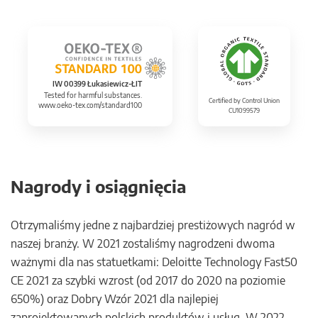
IW 00399 Łukasiewicz-ŁIT
Tested for harmful substances.
Certified by Control Union
www.oeko-tex.com/standard100
CU1099579
Nagrody i osiągnięcia
Otrzymaliśmy jedne z najbardziej prestiżowych nagród w
naszej branży. W 2021 zostaliśmy nagrodzeni dwoma
ważnymi dla nas statuetkami: Deloitte Technology Fast50
CE 2021 za szybki wzrost (od 2017 do 2020 na poziomie
650%) oraz Dobry Wzór 2021 dla najlepiej
zaprojektowanych polskich produktów i usług. W 2022