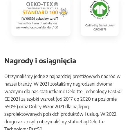
IW 00399 Łukasiewicz-ŁIT
Tested for harmful substances.
Certified by Control Union
www.oeko-tex.com/standard100
CU1099579
Nagrody i osiągnięcia
Otrzymaliśmy jedne z najbardziej prestiżowych nagród w
naszej branży. W 2021 zostaliśmy nagrodzeni dwoma
ważnymi dla nas statuetkami: Deloitte Technology Fast50
CE 2021 za szybki wzrost (od 2017 do 2020 na poziomie
650%) oraz Dobry Wzór 2021 dla najlepiej
zaprojektowanych polskich produktów i usług. W 2022
drugi raz z rzędu otrzymaliśmy statuetkę Deloitte
Technology Fast50.