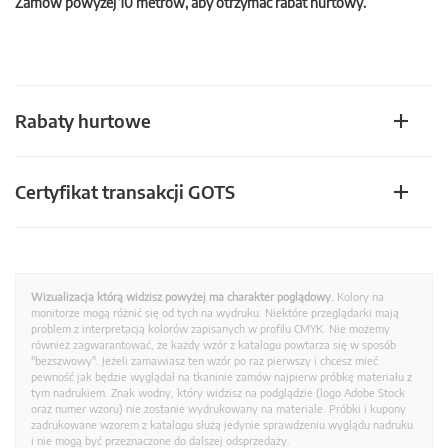
Zamów powyżej 10 metrów, aby otrzymać rabat hurtowy.
Rabaty hurtowe
Certyfikat transakcji GOTS
Wizualizacja którą widzisz powyżej ma charakter poglądowy.
Kolory na
monitorze mogą różnić się od tych na wydruku. Niektóre przeglądarki mają
problem z interpretacją kolorów zapisanych w profilu CMYK. Nie możemy
również zagwarantować, że każdy wzór z katalogu powtarza się w sposób
"bezszwowy". Jeżeli zamawiasz ten wzór po raz pierwszy i chcesz mieć
pewność jak będzie wyglądał na tkaninie zamów najpierw próbkę materiału z
tym nadrukiem. Znak wodny, który widzisz na podglądzie (logo Adobe Stock
oraz numer wzoru) nie zostanie wydrukowany na materiale. Próbki i kupony
zadrukowane wzorem z katalogu służą jedynie sprawdzeniu wyglądu nadruku
i nie mogą być przeznaczone do dalszej odsprzedaży.