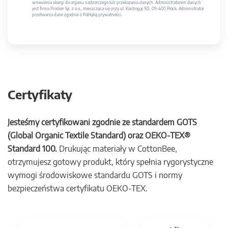
wniesienia skargi do organu nadzorczego lub przekazania danych. Administratorem danych
jest firma Prosker Sp. z o.o., mieszcząca się przy ul. Kostrogaj 9D, 09-400 Płock. Administrator
przetwarza dane zgodnie z Polityką prywatności.
Certyfikaty
Jesteśmy certyfikowani zgodnie ze standardem GOTS
(Global Organic Textile Standard) oraz OEKO-TEX®
Standard 100.
Drukując materiały w CottonBee,
otrzymujesz gotowy produkt, który spełnia rygorystyczne
wymogi środowiskowe standardu GOTS i normy
bezpieczeństwa certyfikatu OEKO-TEX.