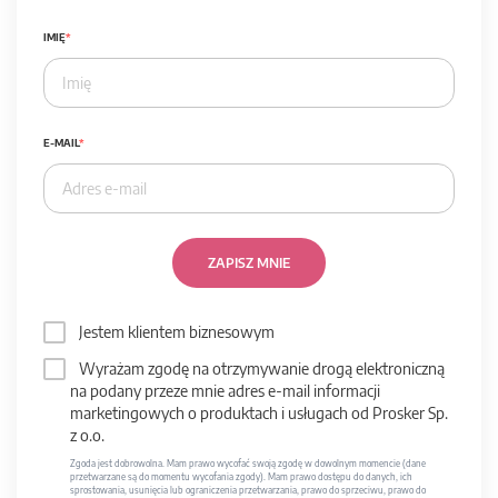
IMIĘ
E-MAIL
ZAPISZ MNIE
Jestem klientem biznesowym
Wyrażam zgodę na otrzymywanie drogą elektroniczną
na podany przeze mnie adres e-mail informacji
marketingowych o produktach i usługach od Prosker Sp.
z o.o.
Zgoda jest dobrowolna. Mam prawo wycofać swoją zgodę w dowolnym momencie (dane
przetwarzane są do momentu wycofania zgody). Mam prawo dostępu do danych, ich
sprostowania, usunięcia lub ograniczenia przetwarzania, prawo do sprzeciwu, prawo do