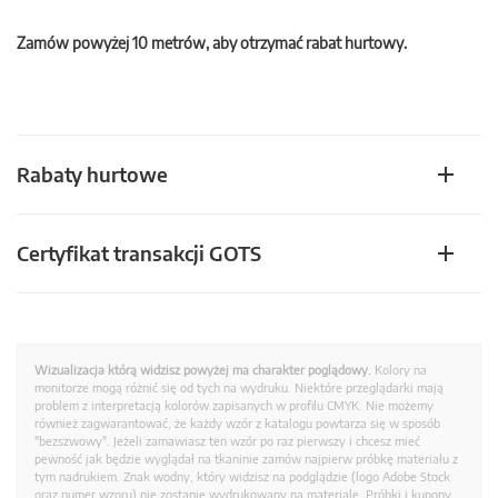
Zamów powyżej 10 metrów, aby otrzymać rabat hurtowy.
Rabaty hurtowe
Certyfikat transakcji GOTS
Wizualizacja którą widzisz powyżej ma charakter poglądowy.
Kolory na
monitorze mogą różnić się od tych na wydruku. Niektóre przeglądarki mają
problem z interpretacją kolorów zapisanych w profilu CMYK. Nie możemy
również zagwarantować, że każdy wzór z katalogu powtarza się w sposób
"bezszwowy". Jeżeli zamawiasz ten wzór po raz pierwszy i chcesz mieć
pewność jak będzie wyglądał na tkaninie zamów najpierw próbkę materiału z
tym nadrukiem. Znak wodny, który widzisz na podglądzie (logo Adobe Stock
oraz numer wzoru) nie zostanie wydrukowany na materiale. Próbki i kupony