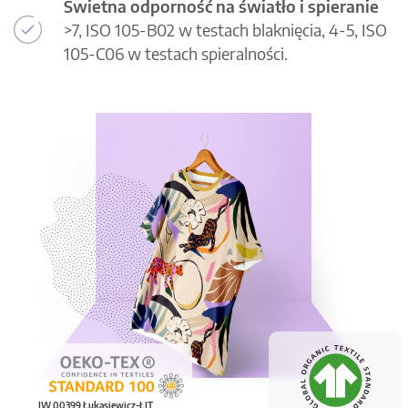
Świetna odporność na światło i spieranie
>7, ISO 105-B02 w testach blaknięcia, 4-5, ISO
105-C06 w testach spieralności.
IW 00399 Łukasiewicz-ŁIT