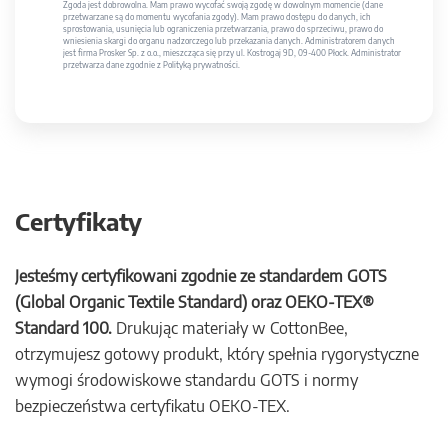
Zgoda jest dobrowolna. Mam prawo wycofać swoją zgodę w dowolnym momencie (dane
przetwarzane są do momentu wycofania zgody). Mam prawo dostępu do danych, ich
sprostowania, usunięcia lub ograniczenia przetwarzania, prawo do sprzeciwu, prawo do
wniesienia skargi do organu nadzorczego lub przekazania danych. Administratorem danych
jest firma Prosker Sp. z o.o., mieszcząca się przy ul. Kostrogaj 9D, 09-400 Płock. Administrator
przetwarza dane zgodnie z Polityką prywatności.
Certyfikaty
Jesteśmy certyfikowani zgodnie ze standardem GOTS
(Global Organic Textile Standard) oraz OEKO-TEX®
Standard 100.
Drukując materiały w CottonBee,
otrzymujesz gotowy produkt, który spełnia rygorystyczne
wymogi środowiskowe standardu GOTS i normy
bezpieczeństwa certyfikatu OEKO-TEX.