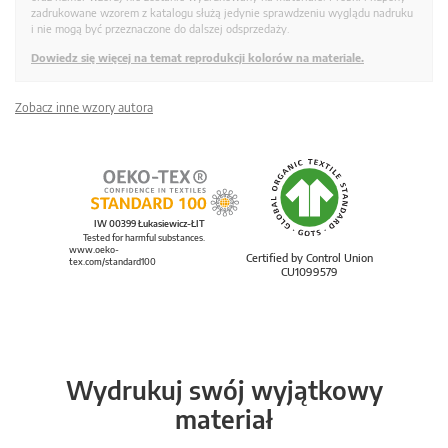
zadrukowane wzorem z katalogu służą jedynie sprawdzeniu wyglądu nadruku
i nie mogą być przeznaczone do dalszej odsprzedaży.
Dowiedz się więcej na temat reprodukcji kolorów na materiale.
Zobacz inne wzory autora
IW 00399 Łukasiewicz-ŁIT
Tested for harmful substances.
www.oeko-
Certified by Control Union
tex.com/standard100
CU1099579
Wydrukuj swój wyjątkowy
materiał