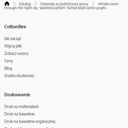
Katalog
Materiały w podróżnicze wzory
Whales swim
through the night sky. Seamless pattern. Surreal black white graphi
...
CottonBee
Jak zacząć
Wgraj plik
Zobacz wzory
Ceny
Blog
Zniżka studencka
Drukowanie
Druk na materiałach
Druk na bawełnie
Druk na bawełnie organicznej