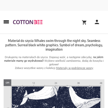
Materiał do szycia Whales swim through the night sky. Seamless
pattern. Surreal black white graphics. Symbol of dream, psychology,
imagination
Drukujemy na materiałach do szycia. Dopasuj wzór, a następnie zdecyduj,
na jakim
materiale mamy go wydrukować!
Wybierz wielkość zamówienia, dodaj do koszyka i
gotowe!
Zobacz wszystkie wzory z kolekcji
Materiały w podróżnicze wzory