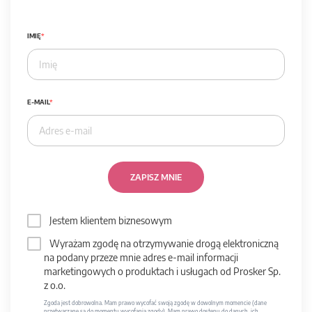
IMIĘ
E-MAIL
ZAPISZ MNIE
Jestem klientem biznesowym
Wyrażam zgodę na otrzymywanie drogą elektroniczną
na podany przeze mnie adres e-mail informacji
marketingowych o produktach i usługach od Prosker Sp.
z o.o.
Zgoda jest dobrowolna. Mam prawo wycofać swoją zgodę w dowolnym momencie (dane
przetwarzane są do momentu wycofania zgody). Mam prawo dostępu do danych, ich