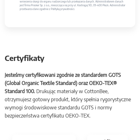
wniesienia skargi do organu nadzorczego lub przekazania danych. Administratorem danych
jest firma Prosker Sp. z o.o., mieszcząca się przy ul. Kostrogaj 9D, 09-400 Płock. Administrator
przetwarza dane zgodnie z Polityką prywatności.
Certyfikaty
Jesteśmy certyfikowani zgodnie ze standardem GOTS
(Global Organic Textile Standard) oraz OEKO-TEX®
Standard 100.
Drukując materiały w CottonBee,
otrzymujesz gotowy produkt, który spełnia rygorystyczne
wymogi środowiskowe standardu GOTS i normy
bezpieczeństwa certyfikatu OEKO-TEX.