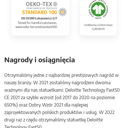
IW 00399 Łukasiewicz-ŁIT
Tested for harmful substances.
Certified by Control Union
www.oeko-tex.com/standard100
CU1099579
Nagrody i osiągnięcia
Otrzymaliśmy jedne z najbardziej prestiżowych nagród w
naszej branży. W 2021 zostaliśmy nagrodzeni dwoma
ważnymi dla nas statuetkami: Deloitte Technology Fast50
CE 2021 za szybki wzrost (od 2017 do 2020 na poziomie
650%) oraz Dobry Wzór 2021 dla najlepiej
zaprojektowanych polskich produktów i usług. W 2022
drugi raz z rzędu otrzymaliśmy statuetkę Deloitte
Technology Fast50.