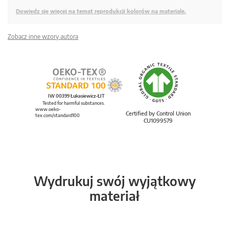
Dowiedz się więcej na temat reprodukcji kolorów na materiale.
Zobacz inne wzory autora
IW 00399 Łukasiewicz-ŁIT
Tested for harmful substances.
www.oeko-
Certified by Control Union
tex.com/standard100
CU1099579
Wydrukuj swój wyjątkowy
materiał