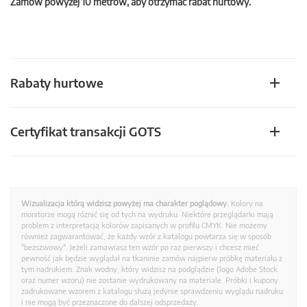
Zamów powyżej 10 metrów, aby otrzymać rabat hurtowy.
Rabaty hurtowe
Certyfikat transakcji GOTS
Wizualizacja którą widzisz powyżej ma charakter poglądowy.
Kolory na
monitorze mogą różnić się od tych na wydruku. Niektóre przeglądarki mają
problem z interpretacją kolorów zapisanych w profilu CMYK. Nie możemy
również zagwarantować, że każdy wzór z katalogu powtarza się w sposób
"bezszwowy". Jeżeli zamawiasz ten wzór po raz pierwszy i chcesz mieć
pewność jak będzie wyglądał na tkaninie zamów najpierw próbkę materiału z
tym nadrukiem. Znak wodny, który widzisz na podglądzie (logo Adobe Stock
oraz numer wzoru) nie zostanie wydrukowany na materiale. Próbki i kupony
zadrukowane wzorem z katalogu służą jedynie sprawdzeniu wyglądu nadruku
i nie mogą być przeznaczone do dalszej odsprzedaży.