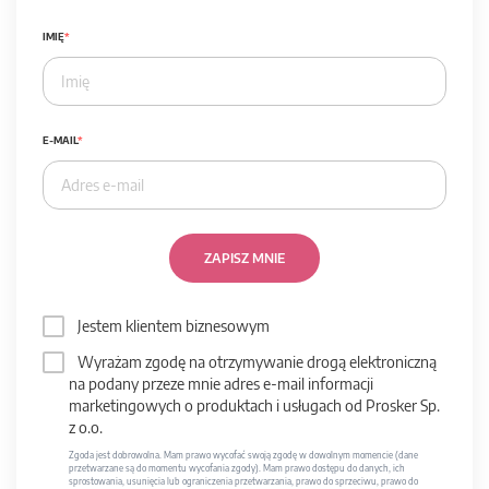
IMIĘ
E-MAIL
ZAPISZ MNIE
Jestem klientem biznesowym
Wyrażam zgodę na otrzymywanie drogą elektroniczną
na podany przeze mnie adres e-mail informacji
marketingowych o produktach i usługach od Prosker Sp.
z o.o.
Zgoda jest dobrowolna. Mam prawo wycofać swoją zgodę w dowolnym momencie (dane
przetwarzane są do momentu wycofania zgody). Mam prawo dostępu do danych, ich
sprostowania, usunięcia lub ograniczenia przetwarzania, prawo do sprzeciwu, prawo do