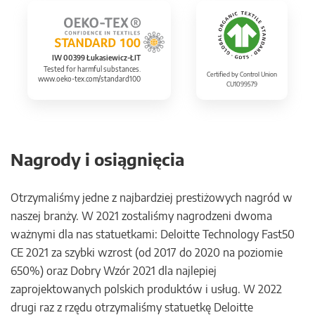
IW 00399 Łukasiewicz-ŁIT
Tested for harmful substances.
Certified by Control Union
www.oeko-tex.com/standard100
CU1099579
Nagrody i osiągnięcia
Otrzymaliśmy jedne z najbardziej prestiżowych nagród w
naszej branży. W 2021 zostaliśmy nagrodzeni dwoma
ważnymi dla nas statuetkami: Deloitte Technology Fast50
CE 2021 za szybki wzrost (od 2017 do 2020 na poziomie
650%) oraz Dobry Wzór 2021 dla najlepiej
zaprojektowanych polskich produktów i usług. W 2022
drugi raz z rzędu otrzymaliśmy statuetkę Deloitte