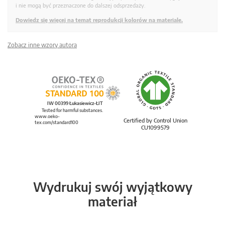
i nie mogą być przeznaczone do dalszej odsprzedaży.
Dowiedz się więcej na temat reprodukcji kolorów na materiale.
Zobacz inne wzory autora
IW 00399 Łukasiewicz-ŁIT
Tested for harmful substances.
www.oeko-
Certified by Control Union
tex.com/standard100
CU1099579
Wydrukuj swój wyjątkowy
materiał