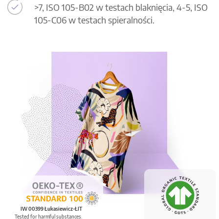
>7, ISO 105-B02 w testach blaknięcia, 4-5, ISO
105-C06 w testach spieralności.
IW 00399 Łukasiewicz-ŁIT
Tested for harmful substances.