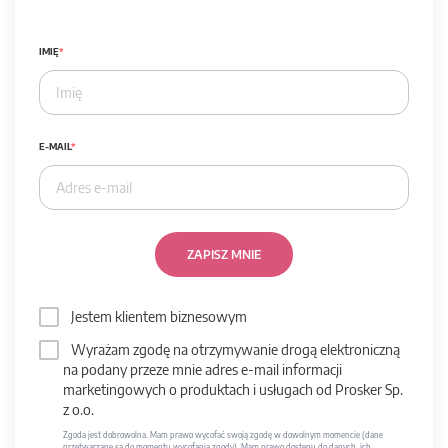
IMIĘ
E-MAIL
ZAPISZ MNIE
Jestem klientem biznesowym
Wyrażam zgodę na otrzymywanie drogą elektroniczną
na podany przeze mnie adres e-mail informacji
marketingowych o produktach i usługach od Prosker Sp.
z o.o.
Zgoda jest dobrowolna. Mam prawo wycofać swoją zgodę w dowolnym momencie (dane
przetwarzane są do momentu wycofania zgody). Mam prawo dostępu do danych, ich