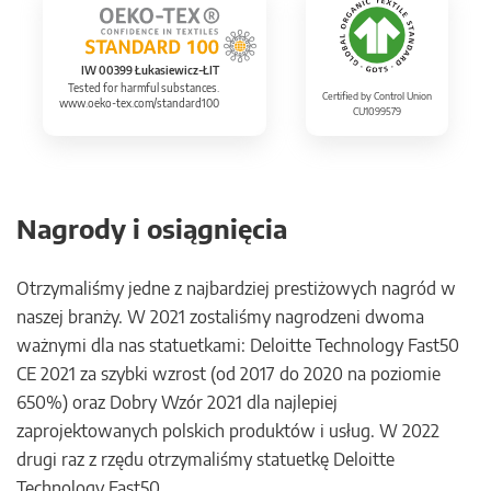
IW 00399 Łukasiewicz-ŁIT
Tested for harmful substances.
Certified by Control Union
www.oeko-tex.com/standard100
CU1099579
Nagrody i osiągnięcia
Otrzymaliśmy jedne z najbardziej prestiżowych nagród w
naszej branży. W 2021 zostaliśmy nagrodzeni dwoma
ważnymi dla nas statuetkami: Deloitte Technology Fast50
CE 2021 za szybki wzrost (od 2017 do 2020 na poziomie
650%) oraz Dobry Wzór 2021 dla najlepiej
zaprojektowanych polskich produktów i usług. W 2022
drugi raz z rzędu otrzymaliśmy statuetkę Deloitte
Technology Fast50.