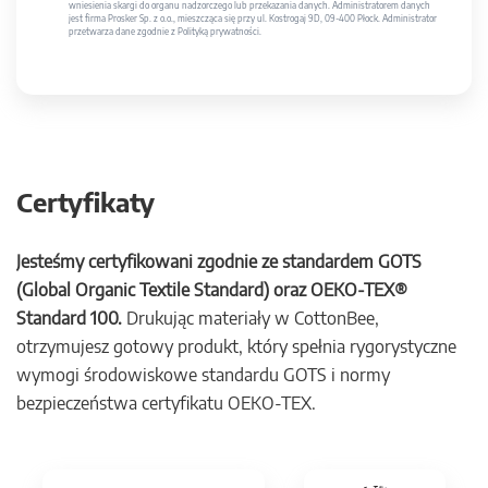
wniesienia skargi do organu nadzorczego lub przekazania danych. Administratorem danych
jest firma Prosker Sp. z o.o., mieszcząca się przy ul. Kostrogaj 9D, 09-400 Płock. Administrator
przetwarza dane zgodnie z Polityką prywatności.
Certyfikaty
Jesteśmy certyfikowani zgodnie ze standardem GOTS
(Global Organic Textile Standard) oraz OEKO-TEX®
Standard 100.
Drukując materiały w CottonBee,
otrzymujesz gotowy produkt, który spełnia rygorystyczne
wymogi środowiskowe standardu GOTS i normy
bezpieczeństwa certyfikatu OEKO-TEX.