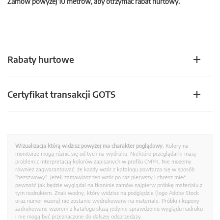
Zamów powyżej 10 metrów, aby otrzymać rabat hurtowy.
Rabaty hurtowe
Certyfikat transakcji GOTS
Wizualizacja którą widzisz powyżej ma charakter poglądowy.
Kolory na
monitorze mogą różnić się od tych na wydruku. Niektóre przeglądarki mają
problem z interpretacją kolorów zapisanych w profilu CMYK. Nie możemy
również zagwarantować, że każdy wzór z katalogu powtarza się w sposób
"bezszwowy". Jeżeli zamawiasz ten wzór po raz pierwszy i chcesz mieć
pewność jak będzie wyglądał na tkaninie zamów najpierw próbkę materiału z
tym nadrukiem. Znak wodny, który widzisz na podglądzie (logo Adobe Stock
oraz numer wzoru) nie zostanie wydrukowany na materiale. Próbki i kupony
zadrukowane wzorem z katalogu służą jedynie sprawdzeniu wyglądu nadruku
i nie mogą być przeznaczone do dalszej odsprzedaży.