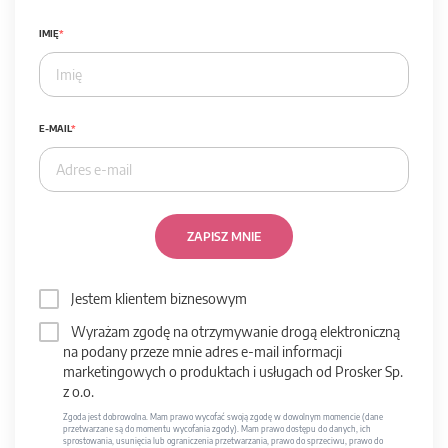
IMIĘ
E-MAIL
ZAPISZ MNIE
Jestem klientem biznesowym
Wyrażam zgodę na otrzymywanie drogą elektroniczną
na podany przeze mnie adres e-mail informacji
marketingowych o produktach i usługach od Prosker Sp.
z o.o.
Zgoda jest dobrowolna. Mam prawo wycofać swoją zgodę w dowolnym momencie (dane
przetwarzane są do momentu wycofania zgody). Mam prawo dostępu do danych, ich
sprostowania, usunięcia lub ograniczenia przetwarzania, prawo do sprzeciwu, prawo do