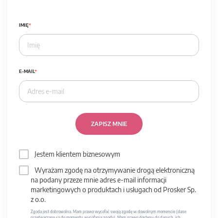
IMIĘ
E-MAIL
ZAPISZ MNIE
Jestem klientem biznesowym
Wyrażam zgodę na otrzymywanie drogą elektroniczną
na podany przeze mnie adres e-mail informacji
marketingowych o produktach i usługach od Prosker Sp.
z o.o.
Zgoda jest dobrowolna. Mam prawo wycofać swoją zgodę w dowolnym momencie (dane
przetwarzane są do momentu wycofania zgody). Mam prawo dostępu do danych, ich