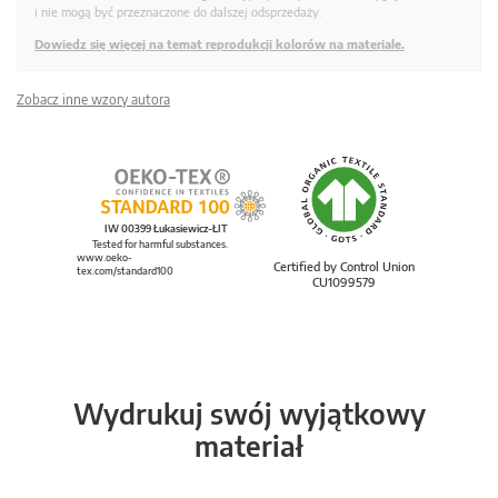
i nie mogą być przeznaczone do dalszej odsprzedaży.
Dowiedz się więcej na temat reprodukcji kolorów na materiale.
Zobacz inne wzory autora
IW 00399 Łukasiewicz-ŁIT
Tested for harmful substances.
www.oeko-
Certified by Control Union
tex.com/standard100
CU1099579
Wydrukuj swój wyjątkowy
materiał