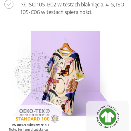
>7, ISO 105-B02 w testach blaknięcia, 4-5, ISO
105-C06 w testach spieralności.
IW 00399 Łukasiewicz-ŁIT
Tested for harmful substances.