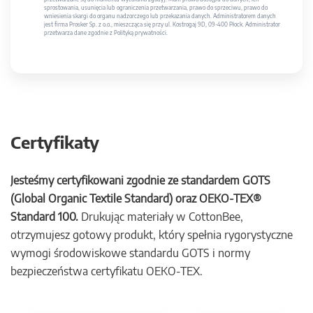
sprostowania, usunięcia lub ograniczenia przetwarzania, prawo do sprzeciwu, prawo do
wniesienia skargi do organu nadzorczego lub przekazania danych. Administratorem danych
jest firma Prosker Sp. z o.o., mieszcząca się przy ul. Kostrogaj 9D, 09-400 Płock. Administrator
przetwarza dane zgodnie z Polityką prywatności.
Certyfikaty
Jesteśmy certyfikowani zgodnie ze standardem GOTS
(Global Organic Textile Standard) oraz OEKO-TEX®
Standard 100.
Drukując materiały w CottonBee,
otrzymujesz gotowy produkt, który spełnia rygorystyczne
wymogi środowiskowe standardu GOTS i normy
bezpieczeństwa certyfikatu OEKO-TEX.