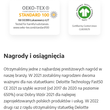
IW 00399 Łukasiewicz-ŁIT
Tested for harmful substances.
Certified by Control Union
www.oeko-tex.com/standard100
CU1099579
Nagrody i osiągnięcia
Otrzymaliśmy jedne z najbardziej prestiżowych nagród w
naszej branży. W 2021 zostaliśmy nagrodzeni dwoma
ważnymi dla nas statuetkami: Deloitte Technology Fast50
CE 2021 za szybki wzrost (od 2017 do 2020 na poziomie
650%) oraz Dobry Wzór 2021 dla najlepiej
zaprojektowanych polskich produktów i usług. W 2022
drugi raz z rzędu otrzymaliśmy statuetkę Deloitte