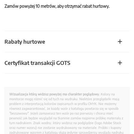
Zamów powyżej 10 metrów, aby otrzymać rabat hurtowy.
Rabaty hurtowe
Certyfikat transakcji GOTS
Wizualizacja którą widzisz powyżej ma charakter poglądowy.
Kolory na
monitorze mogą różnić się od tych na wydruku. Niektóre przeglądarki mają
problem z interpretacją kolorów zapisanych w profilu CMYK. Nie możemy
również zagwarantować, że każdy wzór z katalogu powtarza się w sposób
"bezszwowy". Jeżeli zamawiasz ten wzór po raz pierwszy i chcesz mieć
pewność jak będzie wyglądał na tkaninie zamów najpierw próbkę materiału z
tym nadrukiem. Znak wodny, który widzisz na podglądzie (logo Adobe Stock
oraz numer wzoru) nie zostanie wydrukowany na materiale. Próbki i kupony
zadrukowane wzorem z katalogu służą jedynie sprawdzeniu wyglądu nadruku