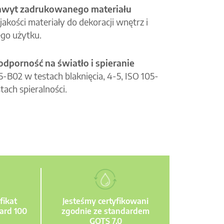
hwyt zadrukowanego materiału
jakości materiały do dekoracji wnętrz i
go użytku.
odporność na światło i spieranie
05-B02 w testach blaknięcia, 4-5, ISO 105-
tach spieralności.
fikat
Jesteśmy certyfikowani
ard 100
zgodnie ze standardem
GOTS 7.0