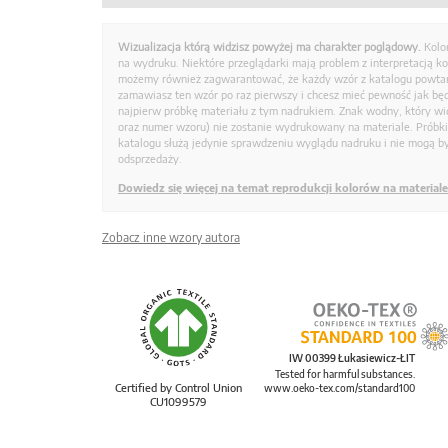
Wizualizacja którą widzisz powyżej ma charakter poglądowy.
Kolo
na wydruku. Niektóre przeglądarki mają problem z interpretacją k
możemy również zagwarantować, że każdy wzór z katalogu powtarz
zamawiasz ten wzór po raz pierwszy i chcesz mieć pewność jak bę
najpierw próbkę materiału z tym nadrukiem. Znak wodny, który wid
oraz numer wzoru) nie zostanie wydrukowany na materiale. Próbk
katalogu służą jedynie sprawdzeniu wyglądu nadruku i nie mogą by
odsprzedaży.
Dowiedz się więcej na temat reprodukcji kolorów na materiale
Zobacz inne wzory autora
IW 00399 Łukasiewicz-ŁIT
Tested for harmful substances.
Certified by Control Union
www.oeko-tex.com/standard100
CU1099579