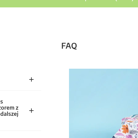
FAQ
s
zorem z
dalszej