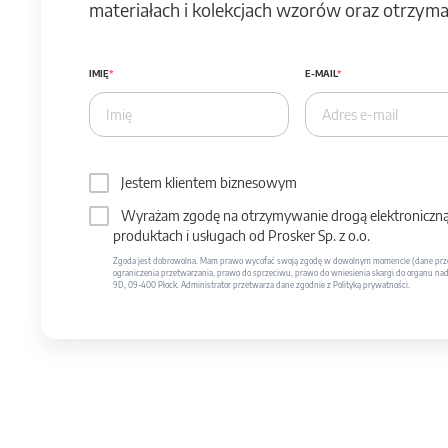
materiałach i kolekcjach wzorów oraz otrzymas
IMIĘ
E-MAIL
Jestem klientem biznesowym
Wyrażam zgodę na otrzymywanie drogą elektroniczną 
produktach i usługach od Prosker Sp. z o.o.
Zgoda jest dobrowolna. Mam prawo wycofać swoją zgodę w dowolnym momencie (dane prze
ograniczenia przetwarzania, prawo do sprzeciwu, prawo do wniesienia skargi do organu nadzo
9D, 09-400 Płock. Administrator przetwarza dane zgodnie z Polityką prywatności.