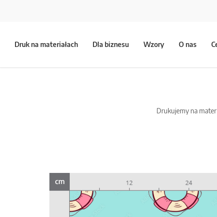
Druk na materiałach
Dla biznesu
Wzory
O nas
C
Drukujemy na materia