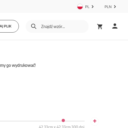
PL
PLN
J PLIK
mamy go wydrukować!
+
42.33cm x 42.33cm 300 dpi