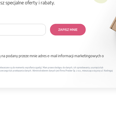
z specjalne oferty i rabaty.
ZAPISZ MNIE
na podany przeze mnie adres e-mail informacji marketingowych o
twarzane są do momentu wycofania zgody). Mam prawo dostępu do danych, ich sprostowania, usunięcia lub
rczego lub przekazania danych. Administratorem danych jest firma Prosker Sp. z o.o., mieszcząca się przy ul. Kostrogaj