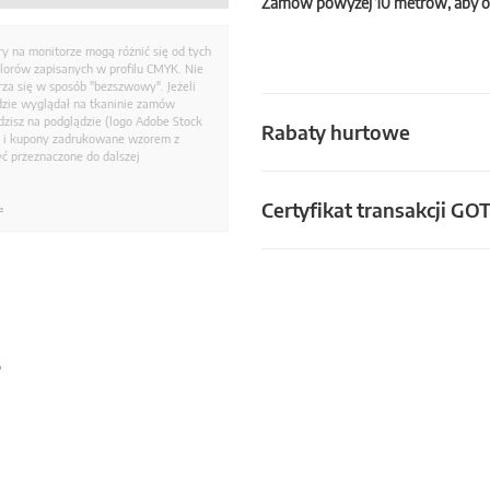
Zamów powyżej 10 metrów, aby o
ry na monitorze mogą różnić się od tych
olorów zapisanych w profilu CMYK. Nie
a się w sposób "bezszwowy". Jeżeli
dzie wyglądał na tkaninie zamów
zisz na podglądzie (logo Adobe Stock
Rabaty hurtowe
i i kupony zadrukowane wzorem z
ć przeznaczone do dalszej
Certyfikat transakcji GO
.