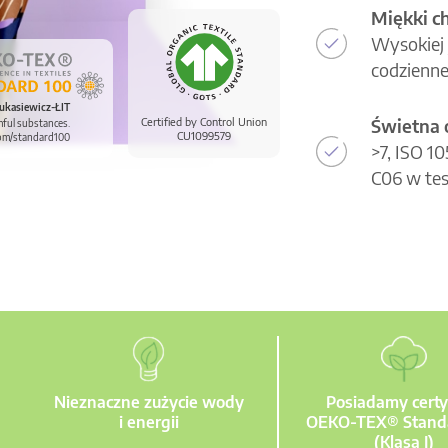
Miękki c
Wysokiej 
codzienne
ukasiewicz-ŁIT
Świetna 
Certified by Control Union
mful substances.
CU1099579
om/standard100
>7, ISO 1
C06 w tes
Nieznaczne zużycie wody
Posiadamy certy
i energii
OEKO-TEX® Stand
(Klasa I)