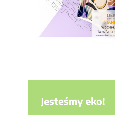
IW 00399 Ł
Tested for har
www.oeko-tex.c
Jesteśmy eko!