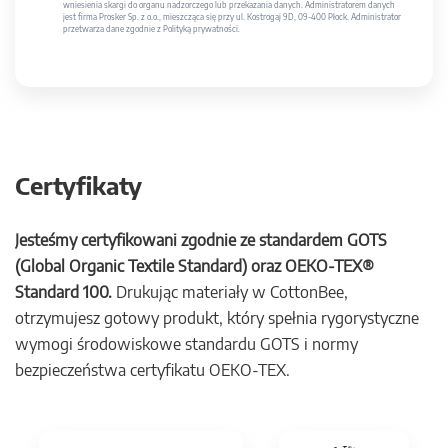
wniesienia skargi do organu nadzorczego lub przekazania danych. Administratorem danych
jest firma Prosker Sp. z o.o., mieszcząca się przy ul. Kostrogaj 9D, 09-400 Płock. Administrator
przetwarza dane zgodnie z Polityką prywatności.
Certyfikaty
Jesteśmy certyfikowani zgodnie ze standardem GOTS
(Global Organic Textile Standard) oraz OEKO-TEX®
Standard 100.
Drukując materiały w CottonBee,
otrzymujesz gotowy produkt, który spełnia rygorystyczne
wymogi środowiskowe standardu GOTS i normy
bezpieczeństwa certyfikatu OEKO-TEX.