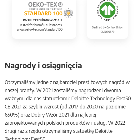
IW 00399 Łukasiewicz-ŁIT
Tested for harmful substances.
Certified by Control Union
www.oeko-tex.com/standard100
CU1099579
Nagrody i osiągnięcia
Otrzymaliśmy jedne z najbardziej prestiżowych nagród w
naszej branży. W 2021 zostaliśmy nagrodzeni dwoma
ważnymi dla nas statuetkami: Deloitte Technology Fast50
CE 2021 za szybki wzrost (od 2017 do 2020 na poziomie
650%) oraz Dobry Wzór 2021 dla najlepiej
zaprojektowanych polskich produktów i usług. W 2022
drugi raz z rzędu otrzymaliśmy statuetkę Deloitte
Technology Fast50.