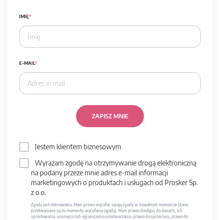
IMIĘ
E-MAIL
ZAPISZ MNIE
Jestem klientem biznesowym
Wyrażam zgodę na otrzymywanie drogą elektroniczną
na podany przeze mnie adres e-mail informacji
marketingowych o produktach i usługach od Prosker Sp.
z o.o.
Zgoda jest dobrowolna. Mam prawo wycofać swoją zgodę w dowolnym momencie (dane
przetwarzane są do momentu wycofania zgody). Mam prawo dostępu do danych, ich
sprostowania, usunięcia lub ograniczenia przetwarzania, prawo do sprzeciwu, prawo do