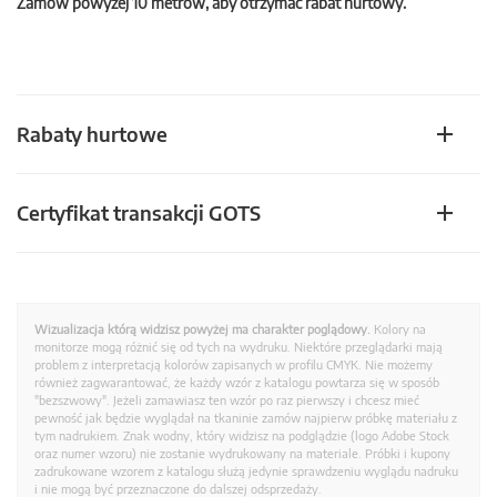
Zamów powyżej 10 metrów, aby otrzymać rabat hurtowy.
Rabaty hurtowe
Certyfikat transakcji GOTS
Wizualizacja którą widzisz powyżej ma charakter poglądowy.
Kolory na
monitorze mogą różnić się od tych na wydruku. Niektóre przeglądarki mają
problem z interpretacją kolorów zapisanych w profilu CMYK. Nie możemy
również zagwarantować, że każdy wzór z katalogu powtarza się w sposób
"bezszwowy". Jeżeli zamawiasz ten wzór po raz pierwszy i chcesz mieć
pewność jak będzie wyglądał na tkaninie zamów najpierw próbkę materiału z
tym nadrukiem. Znak wodny, który widzisz na podglądzie (logo Adobe Stock
oraz numer wzoru) nie zostanie wydrukowany na materiale. Próbki i kupony
zadrukowane wzorem z katalogu służą jedynie sprawdzeniu wyglądu nadruku
i nie mogą być przeznaczone do dalszej odsprzedaży.