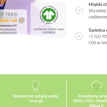
Miękki c
Wysokiej 
codzienne
ukasiewicz-ŁIT
Świetna 
Certified by Control Union
mful substances.
CU1099579
om/standard100
>7, ISO 1
C06 w tes
Nieznaczne zużycie wody
Posiadamy certy
i energii
OEKO-TEX® Stand
(Klasa I)