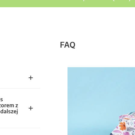
FAQ
s
zorem z
dalszej