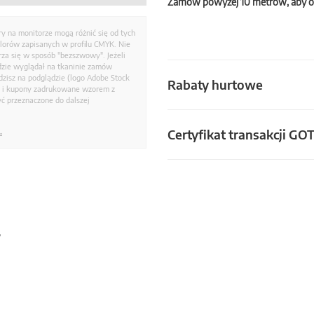
Zamów powyżej 10 metrów, aby o
ry na monitorze mogą różnić się od tych
olorów zapisanych w profilu CMYK. Nie
a się w sposób "bezszwowy". Jeżeli
dzie wyglądał na tkaninie zamów
zisz na podglądzie (logo Adobe Stock
Rabaty hurtowe
i i kupony zadrukowane wzorem z
ć przeznaczone do dalszej
Certyfikat transakcji GO
.