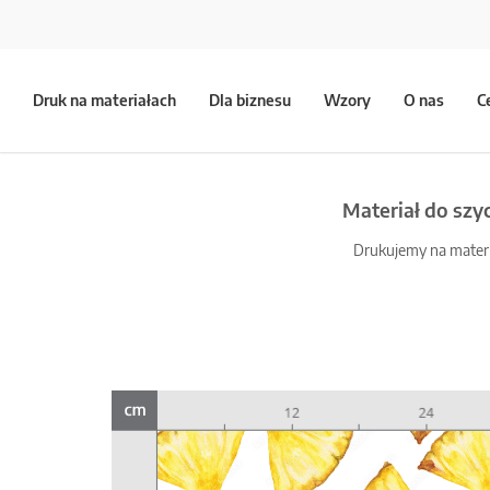
Druk na materiałach
Dla biznesu
Wzory
O nas
C
Materiał do szy
Drukujemy na materia