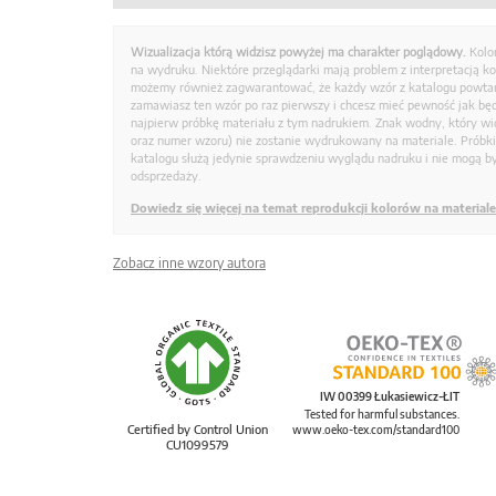
Wizualizacja którą widzisz powyżej ma charakter poglądowy.
Kolo
na wydruku. Niektóre przeglądarki mają problem z interpretacją k
możemy również zagwarantować, że każdy wzór z katalogu powtarz
zamawiasz ten wzór po raz pierwszy i chcesz mieć pewność jak bę
najpierw próbkę materiału z tym nadrukiem. Znak wodny, który wid
oraz numer wzoru) nie zostanie wydrukowany na materiale. Próbk
katalogu służą jedynie sprawdzeniu wyglądu nadruku i nie mogą by
odsprzedaży.
Dowiedz się więcej na temat reprodukcji kolorów na materiale
Zobacz inne wzory autora
IW 00399 Łukasiewicz-ŁIT
Tested for harmful substances.
Certified by Control Union
www.oeko-tex.com/standard100
CU1099579