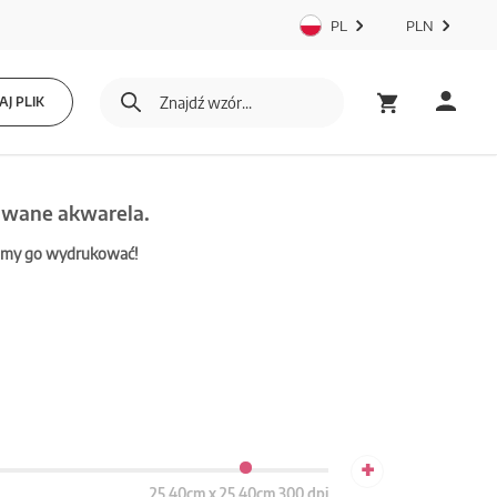
PL
PLN
J PLIK
sowane akwarela.
mamy go wydrukować!
+
25.40cm x 25.40cm 300 dpi