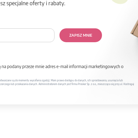
z specjalne oferty i rabaty.
ZAPISZ MNIE
na podany przeze mnie adres e-mail informacji marketingowych o
twarzane są do momentu wycofania zgody). Mam prawo dostępu do danych, ich sprostowania, usunięcia lub
rczego lub przekazania danych. Administratorem danych jest firma Prosker Sp. z o.o., mieszcząca się przy ul. Kostrogaj