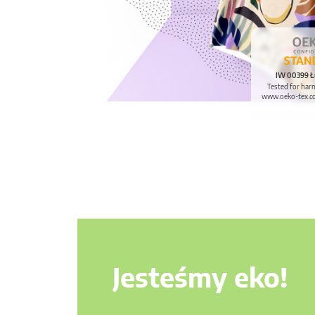
IW 00399 Ł
Tested for har
www.oeko-tex.c
Jesteśmy eko!