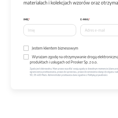
materiałach i kolekcjach wzorów oraz otrzymas
IMIĘ
E-MAIL
Jestem klientem biznesowym
Wyrażam zgodę na otrzymywanie drogą elektroniczną 
produktach i usługach od Prosker Sp. z o.o.
Zgoda jest dobrowolna. Mam prawo wycofać swoją zgodę w dowolnym momencie (dane prze
ograniczenia przetwarzania, prawo do sprzeciwu, prawo do wniesienia skargi do organu nadzo
9D, 09-400 Płock. Administrator przetwarza dane zgodnie z Polityką prywatności.