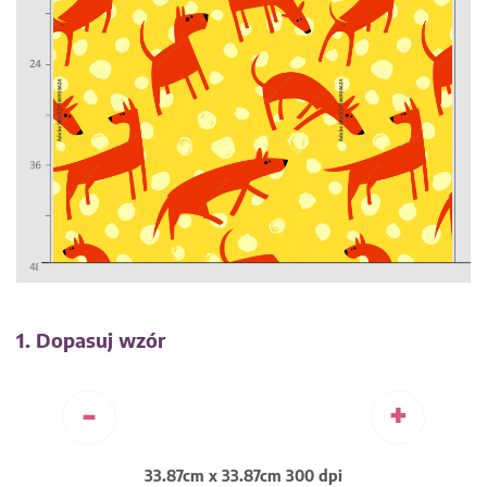
1. Dopasuj wzór
-
+
33.87cm x 33.87cm 300 dpi