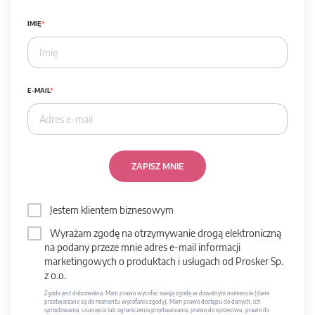
IMIĘ
E-MAIL
ZAPISZ MNIE
Jestem klientem biznesowym
Wyrażam zgodę na otrzymywanie drogą elektroniczną
na podany przeze mnie adres e-mail informacji
marketingowych o produktach i usługach od Prosker Sp.
z o.o.
Zgoda jest dobrowolna. Mam prawo wycofać swoją zgodę w dowolnym momencie (dane
przetwarzane są do momentu wycofania zgody). Mam prawo dostępu do danych, ich
sprostowania, usunięcia lub ograniczenia przetwarzania, prawo do sprzeciwu, prawo do