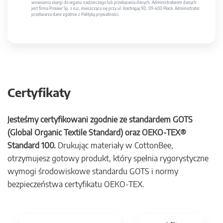
wniesienia skargi do organu nadzorczego lub przekazania danych. Administratorem danych
jest firma Prosker Sp. z o.o., mieszcząca się przy ul. Kostrogaj 9D, 09-400 Płock. Administrator
przetwarza dane zgodnie z Polityką prywatności.
Certyfikaty
Jesteśmy certyfikowani zgodnie ze standardem GOTS
(Global Organic Textile Standard) oraz OEKO-TEX®
Standard 100.
Drukując materiały w CottonBee,
otrzymujesz gotowy produkt, który spełnia rygorystyczne
wymogi środowiskowe standardu GOTS i normy
bezpieczeństwa certyfikatu OEKO-TEX.