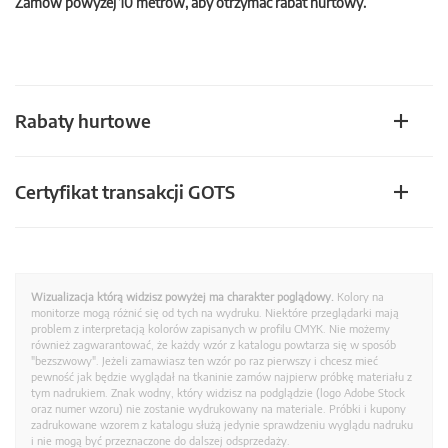
Zamów powyżej 10 metrów, aby otrzymać rabat hurtowy.
Rabaty hurtowe
Certyfikat transakcji GOTS
Wizualizacja którą widzisz powyżej ma charakter poglądowy.
Kolory na
monitorze mogą różnić się od tych na wydruku. Niektóre przeglądarki mają
problem z interpretacją kolorów zapisanych w profilu CMYK. Nie możemy
również zagwarantować, że każdy wzór z katalogu powtarza się w sposób
"bezszwowy". Jeżeli zamawiasz ten wzór po raz pierwszy i chcesz mieć
pewność jak będzie wyglądał na tkaninie zamów najpierw próbkę materiału z
tym nadrukiem. Znak wodny, który widzisz na podglądzie (logo Adobe Stock
oraz numer wzoru) nie zostanie wydrukowany na materiale. Próbki i kupony
zadrukowane wzorem z katalogu służą jedynie sprawdzeniu wyglądu nadruku
i nie mogą być przeznaczone do dalszej odsprzedaży.