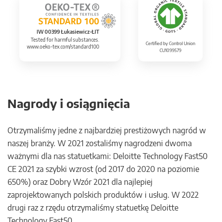
IW 00399 Łukasiewicz-ŁIT
Tested for harmful substances.
Certified by Control Union
www.oeko-tex.com/standard100
CU1099579
Nagrody i osiągnięcia
Otrzymaliśmy jedne z najbardziej prestiżowych nagród w
naszej branży. W 2021 zostaliśmy nagrodzeni dwoma
ważnymi dla nas statuetkami: Deloitte Technology Fast50
CE 2021 za szybki wzrost (od 2017 do 2020 na poziomie
650%) oraz Dobry Wzór 2021 dla najlepiej
zaprojektowanych polskich produktów i usług. W 2022
drugi raz z rzędu otrzymaliśmy statuetkę Deloitte
Technology Fast50.