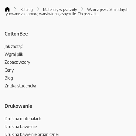
Katalog
Materiały w pszczoły
Wzór z pszczół miodnych
rysowane za pomocą warstwic na jasnym tle. Tło pszczeli
...
CottonBee
Jak zacząć
Wgraj plik
Zobacz wzory
Ceny
Blog
Zniżka studencka
Drukowanie
Druk na materiałach
Druk na bawełnie
Druk na bawełnie organicznej