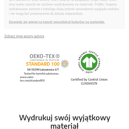
oraz numer wzoru) nie zostanie wydrukowany na materiale. Próbki i kupony
zadrukowane wzorem z katalogu służą jedynie sprawdzeniu wyglądu nadruku
i nie mogą być przeznaczone do dalszej odsprzedaży.
Dowiedz się więcej na temat reprodukcji kolorów na materiale.
Zobacz inne wzory autora
IW 00399 Łukasiewicz-ŁIT
Tested for harmful substances.
www.oeko-
Certified by Control Union
tex.com/standard100
CU1099579
Wydrukuj swój wyjątkowy
materiał