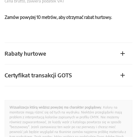
Cena brutto, zawiera podatek VAT
Zamów powyżej 10 metrów, aby otrzymać rabat hurtowy.
Rabaty hurtowe
Certyfikat transakcji GOTS
Wizualizacja którą widzisz powyżej ma charakter poglądowy.
Kolory na
monitorze mogą różnić się od tych na wydruku. Niektóre przeglądarki mają
problem z interpretacją kolorów zapisanych w profilu CMYK. Nie możemy
również zagwarantować, że każdy wzór z katalogu powtarza się w sposób
"bezszwowy". Jeżeli zamawiasz ten wzór po raz pierwszy i chcesz mieć
pewność jak będzie wyglądał na tkaninie zamów najpierw próbkę materiału z
tym nadrukiem. Znak wodny, który widzisz na podglądzie (logo Adobe Stock