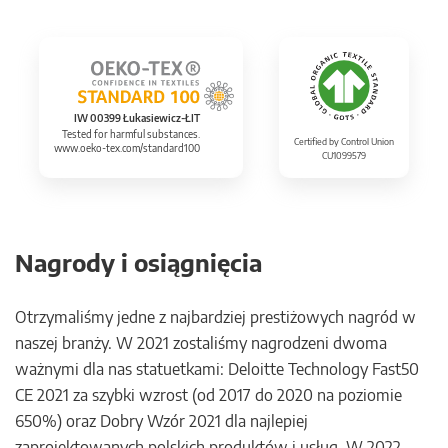
IW 00399 Łukasiewicz-ŁIT
Tested for harmful substances.
Certified by Control Union
www.oeko-tex.com/standard100
CU1099579
Nagrody i osiągnięcia
Otrzymaliśmy jedne z najbardziej prestiżowych nagród w
naszej branży. W 2021 zostaliśmy nagrodzeni dwoma
ważnymi dla nas statuetkami: Deloitte Technology Fast50
CE 2021 za szybki wzrost (od 2017 do 2020 na poziomie
650%) oraz Dobry Wzór 2021 dla najlepiej
zaprojektowanych polskich produktów i usług. W 2022