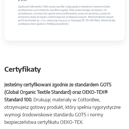
Zgoda jest dobrowolna. Mam prawo wycofać swoją zgodę w dowolnym momencie (dane
przetwarzane są do momentu wycofania zgody). Mam prawo dostępu do danych, ich
sprostowania, usunięcia lub ograniczenia przetwarzania, prawo do sprzeciwu, prawo do
wniesienia skargi do organu nadzorczego lub przekazania danych. Administratorem danych
jest firma Prosker Sp. z o.o., mieszcząca się przy ul. Kostrogaj 9D, 09-400 Płock. Administrator
przetwarza dane zgodnie z Polityką prywatności.
Certyfikaty
Jesteśmy certyfikowani zgodnie ze standardem GOTS
(Global Organic Textile Standard) oraz OEKO-TEX®
Standard 100.
Drukując materiały w CottonBee,
otrzymujesz gotowy produkt, który spełnia rygorystyczne
wymogi środowiskowe standardu GOTS i normy
bezpieczeństwa certyfikatu OEKO-TEX.