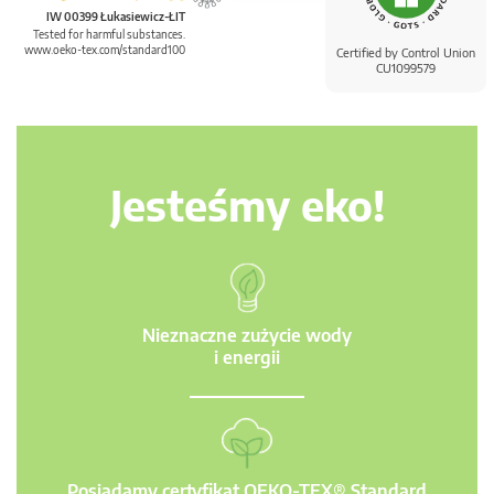
IW 00399 Łukasiewicz-ŁIT
Tested for harmful substances.
www.oeko-tex.com/standard100
Certified by Control Union
CU1099579
Jesteśmy eko!
Nieznaczne zużycie wody
i energii
Posiadamy certyfikat OEKO-TEX® Standard