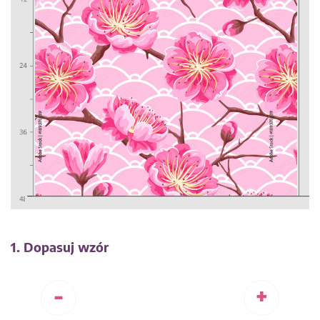
1. Dopasuj wzór
-
+