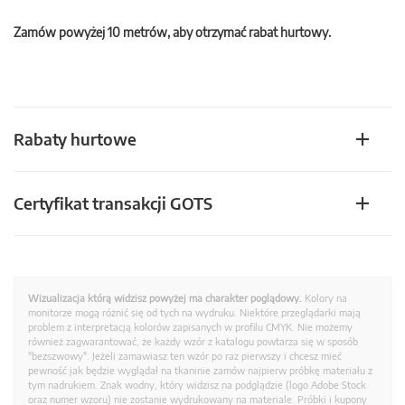
Zamów powyżej 10 metrów, aby otrzymać rabat hurtowy.
Rabaty hurtowe
Certyfikat transakcji GOTS
Wizualizacja którą widzisz powyżej ma charakter poglądowy.
Kolory na
monitorze mogą różnić się od tych na wydruku. Niektóre przeglądarki mają
problem z interpretacją kolorów zapisanych w profilu CMYK. Nie możemy
również zagwarantować, że każdy wzór z katalogu powtarza się w sposób
"bezszwowy". Jeżeli zamawiasz ten wzór po raz pierwszy i chcesz mieć
pewność jak będzie wyglądał na tkaninie zamów najpierw próbkę materiału z
tym nadrukiem. Znak wodny, który widzisz na podglądzie (logo Adobe Stock
oraz numer wzoru) nie zostanie wydrukowany na materiale. Próbki i kupony