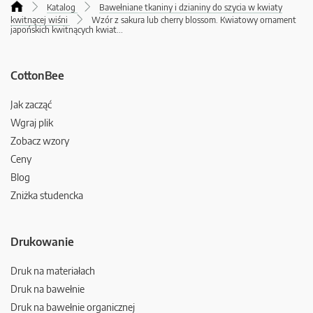
Katalog
Bawełniane tkaniny i dzianiny do szycia w kwiaty
kwitnącej wiśni
Wzór z sakura lub cherry blossom. Kwiatowy ornament
japońskich kwitnących kwiat
...
CottonBee
Jak zacząć
Wgraj plik
Zobacz wzory
Ceny
Blog
Zniżka studencka
Drukowanie
Druk na materiałach
Druk na bawełnie
Druk na bawełnie organicznej