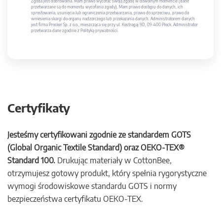
Zgoda jest dobrowolna. Mam prawo wycofać swoją zgodę w dowolnym momencie (dane
przetwarzane są do momentu wycofania zgody). Mam prawo dostępu do danych, ich
sprostowania, usunięcia lub ograniczenia przetwarzania, prawo do sprzeciwu, prawo do
wniesienia skargi do organu nadzorczego lub przekazania danych. Administratorem danych
jest firma Prosker Sp. z o.o., mieszcząca się przy ul. Kostrogaj 9D, 09-400 Płock. Administrator
przetwarza dane zgodnie z Polityką prywatności.
Certyfikaty
Jesteśmy certyfikowani zgodnie ze standardem GOTS
(Global Organic Textile Standard) oraz OEKO-TEX®
Standard 100.
Drukując materiały w CottonBee,
otrzymujesz gotowy produkt, który spełnia rygorystyczne
wymogi środowiskowe standardu GOTS i normy
bezpieczeństwa certyfikatu OEKO-TEX.