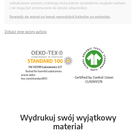
zadrukowane wzorem z katalogu służą jedynie sprawdzeniu wyglądu nadruku
i nie mogą być przeznaczone do dalszej odsprzedaży.
Dowiedz się więcej na temat reprodukcji kolorów na materiale.
Zobacz inne wzory autora
IW 00399 Łukasiewicz-ŁIT
Tested for harmful substances.
www.oeko-
Certified by Control Union
tex.com/standard100
CU1099579
Wydrukuj swój wyjątkowy
materiał