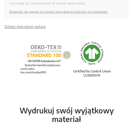
i nie mogą być przeznaczone do dalszej odsprzedaży.
Dowiedz się więcej na temat reprodukcji kolorów na materiale.
Zobacz inne wzory autora
IW 00399 Łukasiewicz-ŁIT
Tested for harmful substances.
www.oeko-
Certified by Control Union
tex.com/standard100
CU1099579
Wydrukuj swój wyjątkowy
materiał