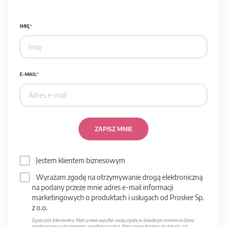
IMIĘ
E-MAIL
ZAPISZ MNIE
Jestem klientem biznesowym
Wyrażam zgodę na otrzymywanie drogą elektroniczną
na podany przeze mnie adres e-mail informacji
marketingowych o produktach i usługach od Prosker Sp.
z o.o.
Zgoda jest dobrowolna. Mam prawo wycofać swoją zgodę w dowolnym momencie (dane
przetwarzane są do momentu wycofania zgody). Mam prawo dostępu do danych, ich