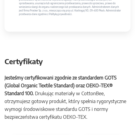
sprostowania, usunięcia lub ograniczenia przetwarzania, prawo do sprzeciwu, prawo do
wniesienia skargi do organu nadzorczego lub przekazania danych. Administratorem danych
jest firma Prosker Sp. z o.o., mieszcząca się przy ul. Kostrogaj 9D, 09-400 Płock. Administrator
przetwarza dane zgodnie z Polityką prywatności.
Certyfikaty
Jesteśmy certyfikowani zgodnie ze standardem GOTS
(Global Organic Textile Standard) oraz OEKO-TEX®
Standard 100.
Drukując materiały w CottonBee,
otrzymujesz gotowy produkt, który spełnia rygorystyczne
wymogi środowiskowe standardu GOTS i normy
bezpieczeństwa certyfikatu OEKO-TEX.