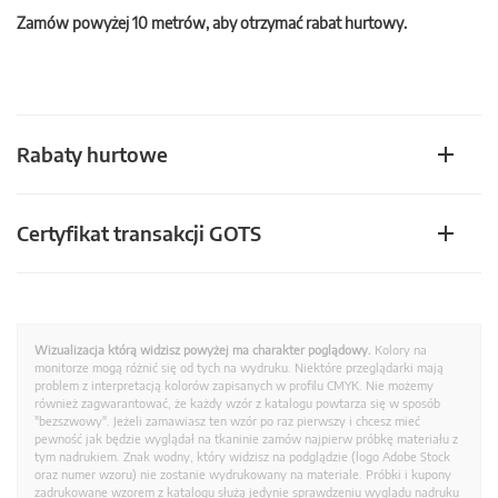
Zamów powyżej 10 metrów, aby otrzymać rabat hurtowy.
Rabaty hurtowe
Certyfikat transakcji GOTS
Wizualizacja którą widzisz powyżej ma charakter poglądowy.
Kolory na
monitorze mogą różnić się od tych na wydruku. Niektóre przeglądarki mają
problem z interpretacją kolorów zapisanych w profilu CMYK. Nie możemy
również zagwarantować, że każdy wzór z katalogu powtarza się w sposób
"bezszwowy". Jeżeli zamawiasz ten wzór po raz pierwszy i chcesz mieć
pewność jak będzie wyglądał na tkaninie zamów najpierw próbkę materiału z
tym nadrukiem. Znak wodny, który widzisz na podglądzie (logo Adobe Stock
oraz numer wzoru) nie zostanie wydrukowany na materiale. Próbki i kupony
zadrukowane wzorem z katalogu służą jedynie sprawdzeniu wyglądu nadruku