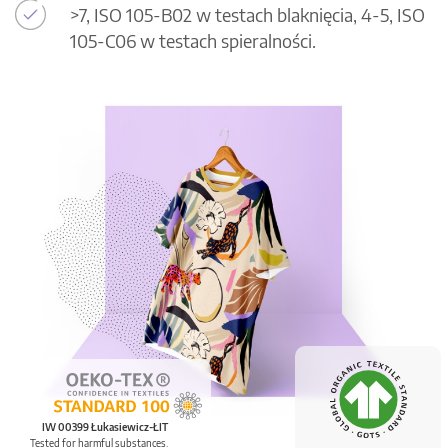
>7, ISO 105-B02 w testach blaknięcia, 4-5, ISO
105-C06 w testach spieralności.
IW 00399 Łukasiewicz-ŁIT
Tested for harmful substances.