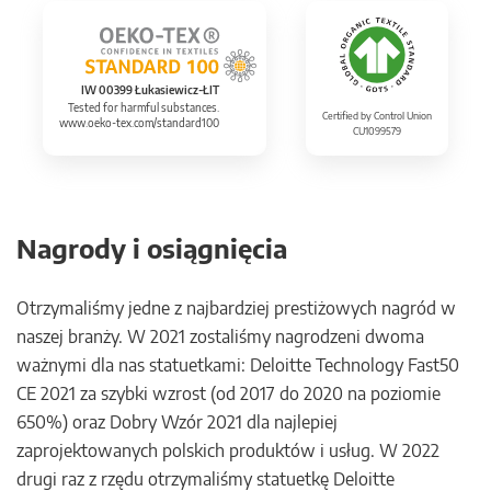
IW 00399 Łukasiewicz-ŁIT
Tested for harmful substances.
Certified by Control Union
www.oeko-tex.com/standard100
CU1099579
Nagrody i osiągnięcia
Otrzymaliśmy jedne z najbardziej prestiżowych nagród w
naszej branży. W 2021 zostaliśmy nagrodzeni dwoma
ważnymi dla nas statuetkami: Deloitte Technology Fast50
CE 2021 za szybki wzrost (od 2017 do 2020 na poziomie
650%) oraz Dobry Wzór 2021 dla najlepiej
zaprojektowanych polskich produktów i usług. W 2022
drugi raz z rzędu otrzymaliśmy statuetkę Deloitte