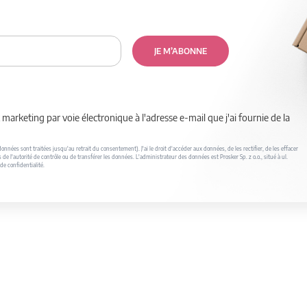
JE M’ABONNE
marketing par voie électronique à l'adresse e-mail que j'ai fournie de la
nnées sont traitées jusqu'au retrait du consentement). J'ai le droit d'accéder aux données, de les rectifier, de les effacer
s de l'autorité de contrôle ou de transférer les données. L'administrateur des données est Prosker Sp. z o.o., situé à ul.
de confidentialité.