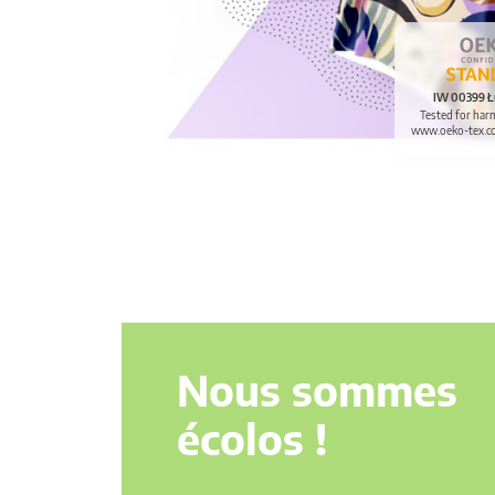
IW 00399 Ł
Tested for har
www.oeko-tex.c
Nous sommes
écolos !