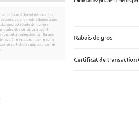
Commandez plus de 10 mètres pour 
r votre écran diffèrent des couleurs
es couleurs dans le mode colorimétrique
catalogue est répété de manière
 voulez être sûr de ce à quoi il
 avec cette impression. Le filigrane
Rabais de gros
e motif) ne sera pas imprimé sur le
ue ne sont utilisés que pour vérifier
e.
Certificat de transactio