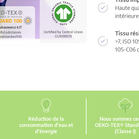
Haute qua
intérieur
ukasiewicz-ŁIT
Tissu rés
Certified by Control Union
mful substances.
CU1099579
om/standard100
>7, ISO 10
105-C06 d
Réduction de la
Nous sommes cert
consommation d'eau et
OEKO-TEX® Stand
d'énergie
(Classe I)