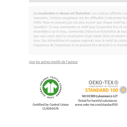
La visualisation ci-dessus est illustrative.
Les couleurs affichées su
imprimées. Certains navigateurs ont des difficultés à interpréter l
CMJN. Nous ne pouvons pas non plus assurer que chaque motif du 
'seamless'. Si vous commandez ce motif pour la première fois et vous
ressemblera sur le tissu, commandez d'abord un échantillon de tissu
que vous voyez dans la visualisation (logo Adobe Stock et numéro d
tissu. Des échantillons et coupons imprimés avec le motif du catalog
l'apparence de l'impression et ne peuvent être destinés à la revent
Voir les autres motifs de l'auteur
IW 00399 Łukasiewicz-ŁIT
Tested for harmful substances.
Certified by Control Union
www.oeko-tex.com/standard100
CU1099579