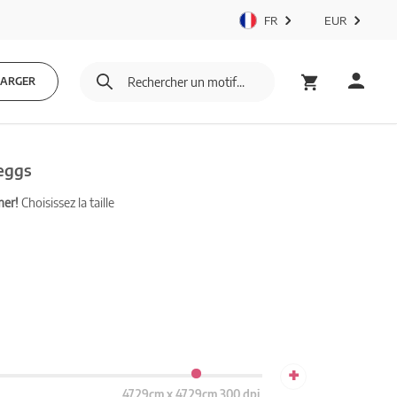
FR
EUR
HARGER
 eggs
mer!
Choisissez la taille
+
47.29cm x 47.29cm 300 dpi