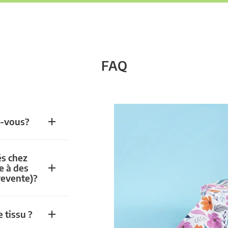
FAQ
z-vous?
és chez
e à des
revente)?
 tissu ?