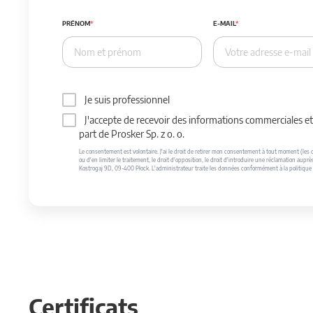
PRÉNOM
E-MAIL
Je suis professionnel
J'accepte de recevoir des informations commerciales et 
part de Prosker Sp. z o. o.
Le consentement est volontaire. J'ai le droit de retirer mon consentement à tout moment (les do
ou d'en limiter le traitement, le droit d'opposition, le droit d'introduire une réclamation auprè
Kostrogaj 9D, 09-400 Płock. L'administrateur traite les données conformément à la politique 
Certificats