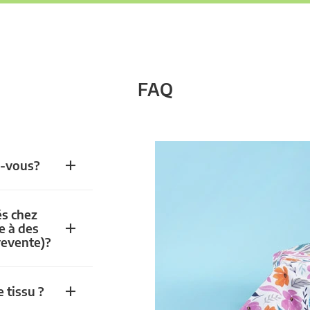
FAQ
z-vous?
és chez
e à des
revente)?
 tissu ?