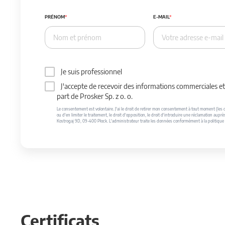
PRÉNOM
E-MAIL
Je suis professionnel
J'accepte de recevoir des informations commerciales et 
part de Prosker Sp. z o. o.
Le consentement est volontaire. J'ai le droit de retirer mon consentement à tout moment (les do
ou d'en limiter le traitement, le droit d'opposition, le droit d'introduire une réclamation auprè
Kostrogaj 9D, 09-400 Płock. L'administrateur traite les données conformément à la politique 
Certificats