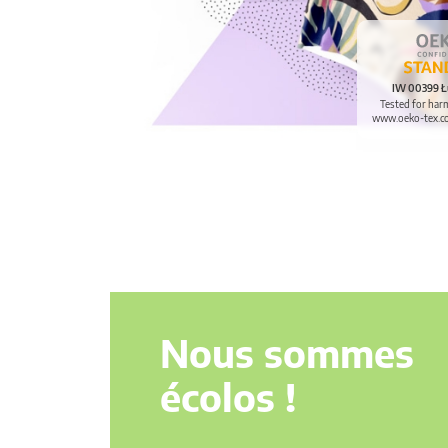
IW 00399 Ł
Tested for har
www.oeko-tex.c
Nous sommes
écolos !