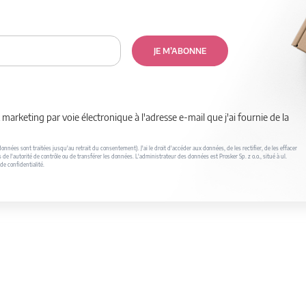
JE M’ABONNE
marketing par voie électronique à l'adresse e-mail que j'ai fournie de la
nnées sont traitées jusqu'au retrait du consentement). J'ai le droit d'accéder aux données, de les rectifier, de les effacer
s de l'autorité de contrôle ou de transférer les données. L'administrateur des données est Prosker Sp. z o.o., situé à ul.
de confidentialité.