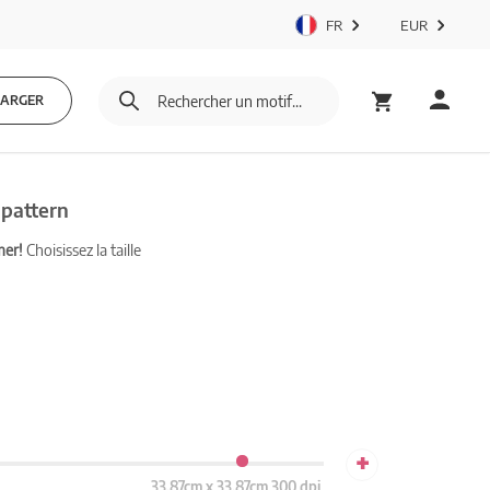
FR
EUR
HARGER
 pattern
mer!
Choisissez la taille
+
33.87cm x 33.87cm 300 dpi