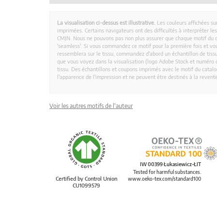
La visualisation ci-dessus est illustrative.
Les couleurs affichées su
imprimées. Certains navigateurs ont des difficultés à interpréter l
CMJN. Nous ne pouvons pas non plus assurer que chaque motif du 
'seamless'. Si vous commandez ce motif pour la première fois et vous
ressemblera sur le tissu, commandez d'abord un échantillon de tissu
que vous voyez dans la visualisation (logo Adobe Stock et numéro d
tissu. Des échantillons et coupons imprimés avec le motif du catalog
l'apparence de l'impression et ne peuvent être destinés à la revent
Voir les autres motifs de l'auteur
IW 00399 Łukasiewicz-ŁIT
Tested for harmful substances.
Certified by Control Union
www.oeko-tex.com/standard100
CU1099579