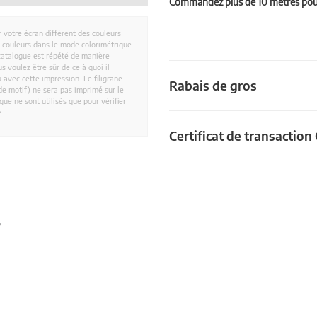
Commandez plus de 10 mètres pour 
r votre écran diffèrent des couleurs
es couleurs dans le mode colorimétrique
catalogue est répété de manière
 voulez être sûr de ce à quoi il
 avec cette impression. Le filigrane
Rabais de gros
e motif) ne sera pas imprimé sur le
ue ne sont utilisés que pour vérifier
e.
Certificat de transactio