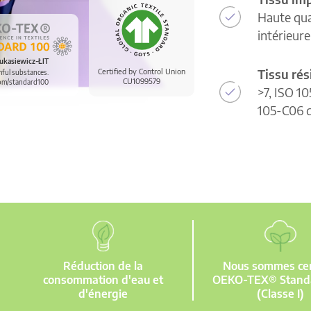
Haute qua
intérieur
ukasiewicz-ŁIT
Tissu rés
Certified by Control Union
mful substances.
CU1099579
om/standard100
>7, ISO 10
105-C06 d
Réduction de la
Nous sommes cert
consommation d'eau et
OEKO-TEX® Stand
d'énergie
(Classe I)